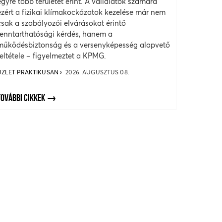
egyre több területet érint. A vállalatok számára
ezért a fizikai klímakockázatok kezelése már nem
csak a szabályozói elvárásokat érintő
fenntarthatósági kérdés, hanem a
működésbiztonság és a versenyképesség alapvető
feltétele – figyelmeztet a KPMG.
ÜZLET PRAKTIKUSAN
2026. AUGUSZTUS 08.
TOVÁBBI CIKKEK