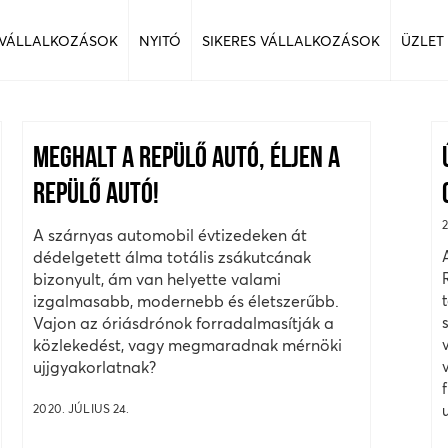
 VÁLLALKOZÁSOK
NYITÓ
SIKERES VÁLLALKOZÁSOK
ÜZLET
MEGHALT A REPÜLŐ AUTÓ, ÉLJEN A
REPÜLŐ AUTÓ!
A szárnyas automobil évtizedeken át
dédelgetett álma totális zsákutcának
bizonyult, ám van helyette valami
izgalmasabb, modernebb és életszerűbb.
Vajon az óriásdrónok forradalmasítják a
közlekedést, vagy megmaradnak mérnöki
ujjgyakorlatnak?
2020. JÚLIUS 24.