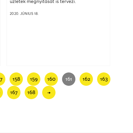
üzletek megnyitását is tervezi.
2020. JÚNIUS 18.
7
158
159
160
161
162
163
6
167
168
→