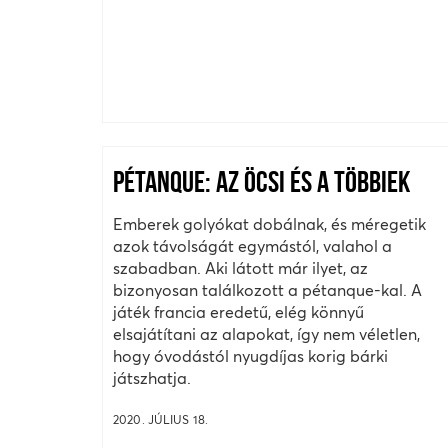
PÉTANQUE: AZ ÖCSI ÉS A TÖBBIEK
Emberek golyókat dobálnak, és méregetik
azok távolságát egymástól, valahol a
szabadban. Aki látott már ilyet, az
bizonyosan találkozott a pétanque-kal. A
játék francia eredetű, elég könnyű
elsajátítani az alapokat, így nem véletlen,
hogy óvodástól nyugdíjas korig bárki
játszhatja.
2020. JÚLIUS 18.