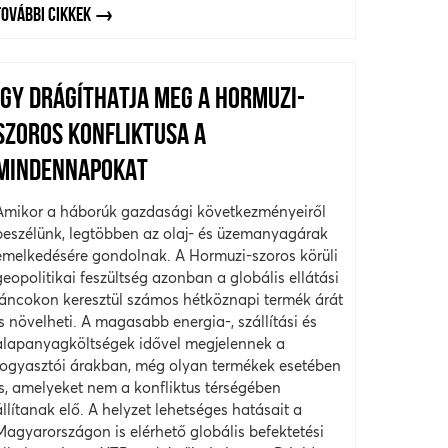
TOVÁBBI CIKKEK
ÍGY DRÁGÍTHATJA MEG A HORMUZI-
SZOROS KONFLIKTUSA A
MINDENNAPOKAT
Amikor a háborúk gazdasági következményeiről
beszélünk, legtöbben az olaj- és üzemanyagárak
emelkedésére gondolnak. A Hormuzi-szoros körüli
geopolitikai feszültség azonban a globális ellátási
láncokon keresztül számos hétköznapi termék árát
is növelheti. A magasabb energia-, szállítási és
alapanyagköltségek idővel megjelennek a
fogyasztói árakban, még olyan termékek esetében
is, amelyeket nem a konfliktus térségében
állítanak elő. A helyzet lehetséges hatásait a
Magyarországon is elérhető globális befektetési