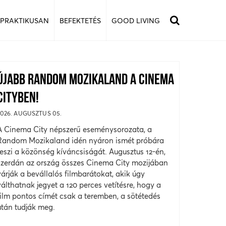
 PRAKTIKUSAN
BEFEKTETÉS
GOOD LIVING
ÚJABB RANDOM MOZIKALAND A CINEMA
CITYBEN!
2026. AUGUSZTUS 05.
A Cinema City népszerű eseménysorozata, a
Random Mozikaland idén nyáron ismét próbára
teszi a közönség kíváncsiságát. Augusztus 12-én,
szerdán az ország összes Cinema City mozijában
várják a bevállalós filmbarátokat, akik úgy
válthatnak jegyet a 120 perces vetítésre, hogy a
film pontos címét csak a teremben, a sötétedés
után tudják meg.