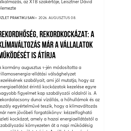
alkalmazás, az XTB szakértője, Leisztner Dávid
elemezte
ÜZLET PRAKTIKUSAN
2026. AUGUSZTUS 08.
REKORDHŐSÉG, REKORDKOCKÁZAT: A
KLÍMAVÁLTOZÁS MÁR A VÁLLALATOK
MŰKÖDÉSÉT IS ÁTÍRJA
A kormány augusztus 1-jén módosította a
villamosenergia-ellátási válsághelyzet
kezelésének szabályait, ami jól mutatja, hogy az
energiaellátást érintő kockázatok kezelése egyre
nagyobb figyelmet kap szabályozói oldalról is. A
rekordalacsony dunai vízállás, a hőhullámok és az
aszály egyértelművé teszik, hogy a klímaváltozás
már nem jövőbeli forgatókönyv: kézzelfogható
üzleti kockázat, amely a hazai energiaellátástól a
szabályozási környezeten át a napi működésig