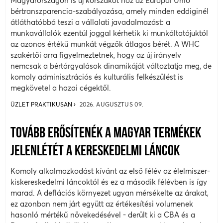
Magyarországon is új korszakot hoz az Európai Unió
bértranszparencia-szabályozása, amely minden eddiginél
átláthatóbbá teszi a vállalati javadalmazást: a
munkavállalók ezentúl joggal kérhetik ki munkáltatójuktól
az azonos értékű munkát végzők átlagos bérét. A WHC
szakértői arra figyelmeztetnek, hogy az új irányelv
nemcsak a bértárgyalások dinamikáját változtatja meg, de
komoly adminisztrációs és kulturális felkészülést is
megkövetel a hazai cégektől.
ÜZLET PRAKTIKUSAN
2026. AUGUSZTUS 09.
TOVÁBB ERŐSÍTENÉK A MAGYAR TERMÉKEK
JELENLÉTÉT A KERESKEDELMI LÁNCOK
Komoly alkalmazkodást kívánt az első félév az élelmiszer-
kiskereskedelmi láncoktól és ez a második félévben is így
marad. A deflációs környezet ugyan mérsékelte az árakat,
ez azonban nem járt együtt az értékesítési volumenek
hasonló mértékű növekedésével - derült ki a CBA és a