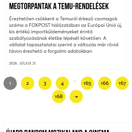
MEGTORPANTAK A TEMU-RENDELÉSEK
Érezhetően csökkent a Temuról érkező csomagok
száma a FOXPOST hálózatában az Európai Unió új,
kis értékű importküldeményeket érintő
szabályozásának életbe lépését követően. A
vállalat tapasztalatai szerint a változás már rövid
távon érezhető a forgalmi adatokban.
2026. JÚLIUS 21.
...
1
2
3
4
165
166
167
168
→