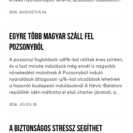
2026. AUGUSZTUS 04.
EGYRE TÖBB MAGYAR SZÁLL FEL
POZSONYBÓL
A pozsonyi foglalások 128%-kal nőttek éves szinten,
és a last minute indulások még ennél is nagyobb
növekedést mutatnak A Pozsonyból induló
nyaralások átlagosan 14%-kal olcsóbbak lehetnek
a hasonló budapesti indulásoknál A Hévíz-Balatoni
repülőtér idén indította el első charter járatait, a...
2026. JÚLIUS 30.
A BIZTONSÁGOS STRESSZ SEGÍTHET