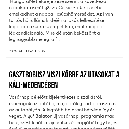
HungaroMet előrejelzése szerint a következő
napokban ismét 38–40 Celsius-fok közelébe
emelkedhet a nappali csúcshőmérséklet. Az ilyen
tartós hőhullámok idején a lakás felkészítése
legalább akkora szerepet kap, mint maga a
légkondicionáló. Mire délután beköszönt a
legnagyobb meleg, a f...
2026. AUGUSZTUS 05.
GASZTROBUSZ VISZI KÖRBE AZ UTASOKAT A
KÁLI-MEDENCÉBEN
Vasárnap délelőtt kijelentkezés a szállásról,
csomagok az autóba, majd órákig tartó araszolás
az autópályán. A legtöbb balatoni hétvége így ér
véget. A 46° Balaton új vasárnapi programja más
befejezést kínál: a kijelentkezés napjából egy teljes
értékű nyaralónapot teremt, szabadon összeállíth...