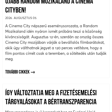
ÚJABB RANDOM MOZIKALAND A CINEMA
CITYBEN!
2026. AUGUSZTUS 05.
A Cinema City népszerű eseménysorozata, a Random
Mozikaland idén nyáron ismét próbára teszi a közönség
kíváncsiságát. Augusztus 12-én, szerdán az ország összes
Cinema City mozijában várják a bevállalós filmbarátokat,
akik úgy válthatnak jegyet a 120 perces vetítésre, hogy a
film pontos címét csak a teremben, a sötétedés után tudják
meg.
TOVÁBBI CIKKEK
ÍGY VÁLTOZTATJA MEG A FIZETÉSEMELÉSI
TÁRGYALÁSOKAT A BÉRTRANSZPARENCIA