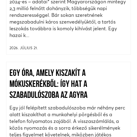
2024-es – adatai* szerint Magyarországon mintegy
2,3 millió felnőtt dohányzik, többségük napi
rendszerességgel. Bár sokan szeretnének
megszabadulni káros szenvedélyüktől, a tartós
leszokás továbbra is komoly kihívást jelent. Egy
hazai k...
2026. JÚLIUS 21.
EGY ÓRA, AMELY KISZAKÍT A
MÓKUSKERÉKBŐL: ÍGY HAT A
SZABADULÓSZOBA AZ AGYRA
Egy jól felépített szabadulószoba már néhány perc
alatt kiszakíthat a munkahelyi pörgésből és a
telefon folyamatos zajából. A visszaszámlálás, a
közös nyomozás és a sorra érkező sikerélmények
teljes figyelmet követelnek, miközben játékos