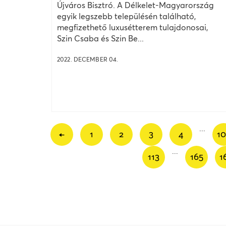
Újváros Bisztró. A Délkelet-Magyarország
egyik legszebb településén található,
megfizethető luxusétterem tulajdonosai,
Szin Csaba és Szin Be...
2022. DECEMBER 04.
...
←
1
2
3
4
1
...
113
165
1