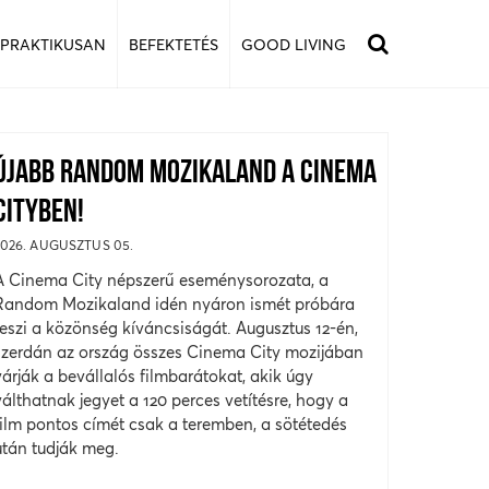
 PRAKTIKUSAN
BEFEKTETÉS
GOOD LIVING
ÚJABB RANDOM MOZIKALAND A CINEMA
CITYBEN!
2026. AUGUSZTUS 05.
A Cinema City népszerű eseménysorozata, a
Random Mozikaland idén nyáron ismét próbára
teszi a közönség kíváncsiságát. Augusztus 12-én,
szerdán az ország összes Cinema City mozijában
várják a bevállalós filmbarátokat, akik úgy
válthatnak jegyet a 120 perces vetítésre, hogy a
film pontos címét csak a teremben, a sötétedés
után tudják meg.