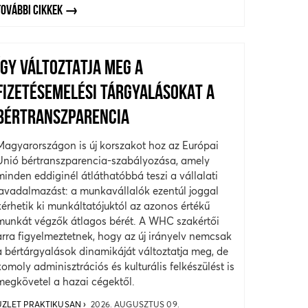
TOVÁBBI CIKKEK
ÍGY VÁLTOZTATJA MEG A
FIZETÉSEMELÉSI TÁRGYALÁSOKAT A
BÉRTRANSZPARENCIA
Magyarországon is új korszakot hoz az Európai
Unió bértranszparencia-szabályozása, amely
minden eddiginél átláthatóbbá teszi a vállalati
javadalmazást: a munkavállalók ezentúl joggal
kérhetik ki munkáltatójuktól az azonos értékű
munkát végzők átlagos bérét. A WHC szakértői
arra figyelmeztetnek, hogy az új irányelv nemcsak
a bértárgyalások dinamikáját változtatja meg, de
komoly adminisztrációs és kulturális felkészülést is
megkövetel a hazai cégektől.
ÜZLET PRAKTIKUSAN
2026. AUGUSZTUS 09.