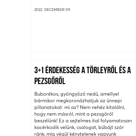
2022. DECEMBER 09.
3+1 ÉRDEKESSÉG A TÖRLEYRŐL ÉS A
PEZSGŐRŐL
Buborékos, gyöngyöző nedű, amellyel
bármikor megkoronázhatjuk az ünnepi
pillanatokat: mi az? Nem nehéz kitalálni,
hogy nem másról, mint a pezsgőről
beszélünk! Ez a sejtelmes ital folyamatosan
kacérkodik velünk, csalogat, bűbájt szór
ránk, míg végül kénytelenek vagyunk