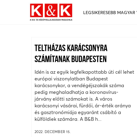
LEGSIKERESEBB MAGYAR
TELTHÁZAS KARÁCSONYRA
SZÁMÍTANAK BUDAPESTEN
Idén is az egyik legfelkapottabb úti cél lehet
európai viszonylatban Budapest
karácsonykor, a vendégéjszakák száma
pedig meghaladhatja a koronavírus-
járvány előtti számokat is. A város
karácsonyi vásárai, fürdői, ár-érték aránya
és gasztronómiája egyaránt csábító a
külföldiek számára. A B&B h...
2022. DECEMBER 15.