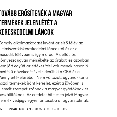
TOVÁBB ERŐSÍTENÉK A MAGYAR
TERMÉKEK JELENLÉTÉT A
KERESKEDELMI LÁNCOK
Komoly alkalmazkodást kívánt az első félév az
élelmiszer-kiskereskedelmi láncoktól és ez a
második félévben is így marad. A deflációs
környezet ugyan mérsékelte az árakat, ez azonban
nem járt együtt az értékesítési volumenek hasonló
mértékű növekedésével - derült ki a CBA és a
Penny értékeléséből. Nem változott ugyanakkor a
hazai termékek iránt kereslet, ezért a jövőben is
kiemelt szerepet szánnak a magyar gyártóknak és
beszállítóknak. Az eredetet hitelesen jelző Magyar
Termék védjegy egyre fontosabb a fogyasztóknak.
ÜZLET PRAKTIKUSAN
2026. AUGUSZTUS 09.