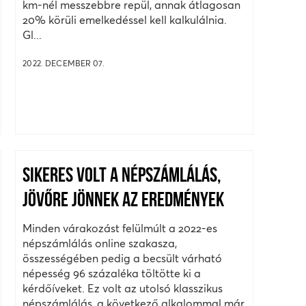
km-nél messzebbre repül, annak átlagosan
20% körüli emelkedéssel kell kalkulálnia.
Gl...
2022. DECEMBER 07.
SIKERES VOLT A NÉPSZÁMLÁLÁS,
JÖVŐRE JÖNNEK AZ EREDMÉNYEK
Minden várakozást felülmúlt a 2022-es
népszámlálás online szakasza,
összességében pedig a becsült várható
népesség 96 százaléka töltötte ki a
kérdőíveket. Ez volt az utolsó klasszikus
népszámlálás, a következő alkalommal már