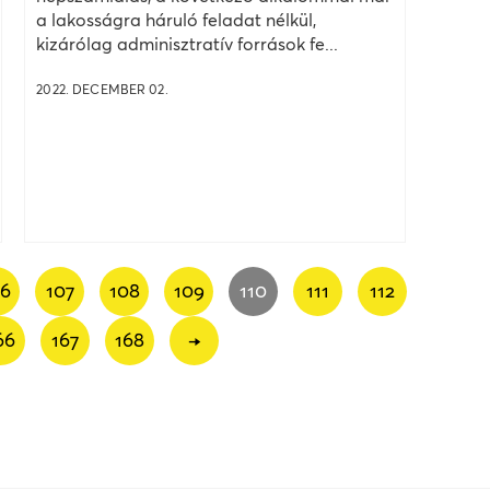
a lakosságra háruló feladat nélkül,
kizárólag adminisztratív források fe...
2022. DECEMBER 02.
06
107
108
109
110
111
112
66
167
168
→