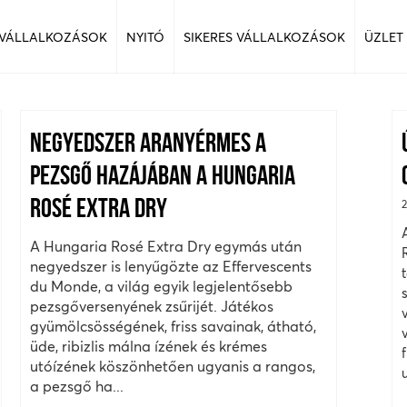
 VÁLLALKOZÁSOK
NYITÓ
SIKERES VÁLLALKOZÁSOK
ÜZLET
NEGYEDSZER ARANYÉRMES A
PEZSGŐ HAZÁJÁBAN A HUNGARIA
ROSÉ EXTRA DRY
A Hungaria Rosé Extra Dry egymás után
negyedszer is lenyűgözte az Effervescents
du Monde, a világ egyik legjelentősebb
pezsgőversenyének zsűrijét. Játékos
gyümölcsösségének, friss savainak, átható,
üde, ribizlis málna ízének és krémes
utóízének köszönhetően ugyanis a rangos,
a pezsgő ha...