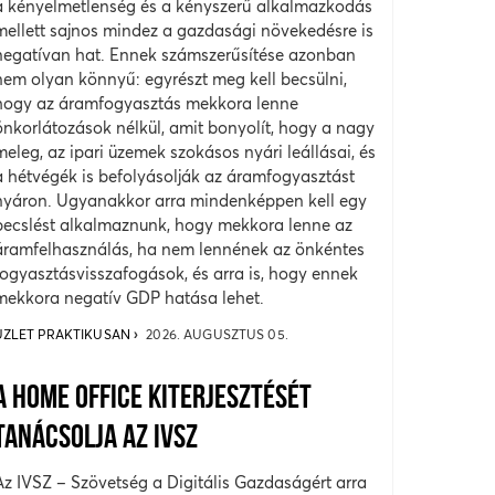
a kényelmetlenség és a kényszerű alkalmazkodás
mellett sajnos mindez a gazdasági növekedésre is
negatívan hat. Ennek számszerűsítése azonban
nem olyan könnyű: egyrészt meg kell becsülni,
hogy az áramfogyasztás mekkora lenne
önkorlátozások nélkül, amit bonyolít, hogy a nagy
meleg, az ipari üzemek szokásos nyári leállásai, és
a hétvégék is befolyásolják az áramfogyasztást
nyáron. Ugyanakkor arra mindenképpen kell egy
becslést alkalmaznunk, hogy mekkora lenne az
áramfelhasználás, ha nem lennének az önkéntes
fogyasztásvisszafogások, és arra is, hogy ennek
mekkora negatív GDP hatása lehet.
ÜZLET PRAKTIKUSAN
2026. AUGUSZTUS 05.
A HOME OFFICE KITERJESZTÉSÉT
TANÁCSOLJA AZ IVSZ
Az IVSZ – Szövetség a Digitális Gazdaságért arra