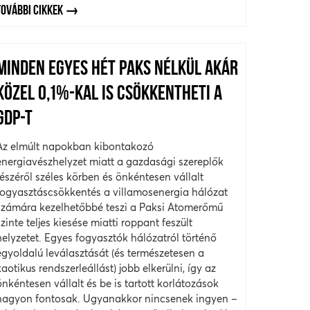
TOVÁBBI CIKKEK
MINDEN EGYES HÉT PAKS NÉLKÜL AKÁR
KÖZEL 0,1%-KAL IS CSÖKKENTHETI A
GDP-T
Az elmúlt napokban kibontakozó
energiavészhelyzet miatt a gazdasági szereplők
részéről széles körben és önkéntesen vállalt
fogyasztáscsökkentés a villamosenergia hálózat
számára kezelhetőbbé teszi a Paksi Atomerőmű
szinte teljes kiesése miatti roppant feszült
helyzetet. Egyes fogyasztók hálózatról történő
egyoldalú leválasztását (és természetesen a
kaotikus rendszerleállást) jobb elkerülni, így az
önkéntesen vállalt és be is tartott korlátozások
nagyon fontosak. Ugyanakkor nincsenek ingyen –