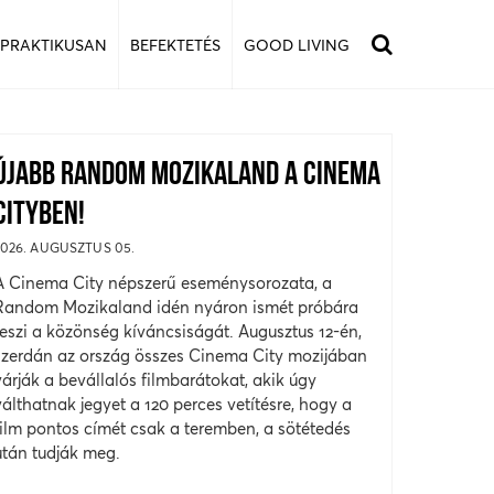
 PRAKTIKUSAN
BEFEKTETÉS
GOOD LIVING
ÚJABB RANDOM MOZIKALAND A CINEMA
CITYBEN!
2026. AUGUSZTUS 05.
A Cinema City népszerű eseménysorozata, a
Random Mozikaland idén nyáron ismét próbára
teszi a közönség kíváncsiságát. Augusztus 12-én,
szerdán az ország összes Cinema City mozijában
várják a bevállalós filmbarátokat, akik úgy
válthatnak jegyet a 120 perces vetítésre, hogy a
film pontos címét csak a teremben, a sötétedés
után tudják meg.