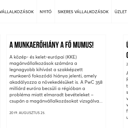
 VÁLLALKOZÁSOK
NYITÓ
SIKERES VÁLLALKOZÁSOK
ÜZLET
A MUNKAERŐHIÁNY A FŐ MUMUS!
A közép- és kelet-európai (KKE)
magánvállalkozások számára a
legnagyobb kihívást a szakképzett
munkaerő fokozódó hiánya jelenti, amely
akadályozza a növekedésüket is. A PwC 358
milliárd euróra becsüli a régióban a
probléma miatt elmaradt bevételeket –
csupán a magánvállalkozásokat vizsgálva...
2019. AUGUSZTUS 25.