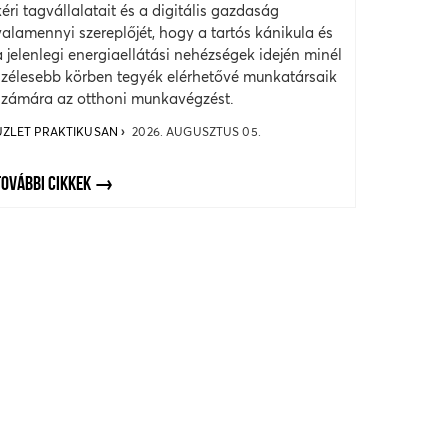
kéri tagvállalatait és a digitális gazdaság
valamennyi szereplőjét, hogy a tartós kánikula és
a jelenlegi energiaellátási nehézségek idején minél
szélesebb körben tegyék elérhetővé munkatársaik
számára az otthoni munkavégzést.
ÜZLET PRAKTIKUSAN
2026. AUGUSZTUS 05.
TOVÁBBI CIKKEK