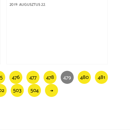
2019. AUGUSZTUS 22.
75
476
477
478
479
480
481
02
503
504
→