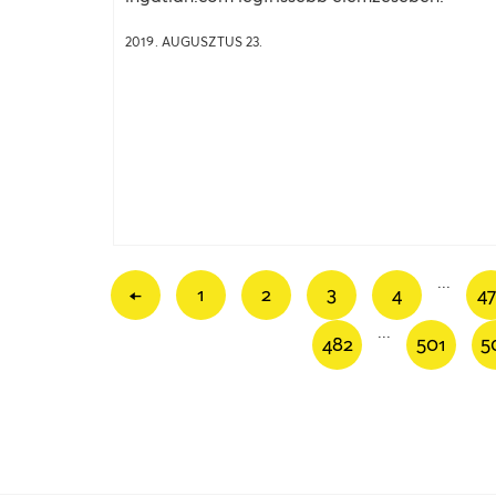
2019. AUGUSZTUS 23.
...
←
1
2
3
4
4
...
482
501
5