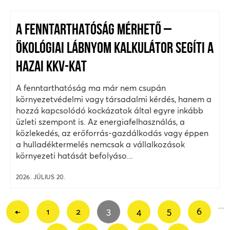
A FENNTARTHATÓSÁG MÉRHETŐ –
ÖKOLÓGIAI LÁBNYOM KALKULÁTOR SEGÍTI A
HAZAI KKV-KAT
A fenntarthatóság ma már nem csupán
környezetvédelmi vagy társadalmi kérdés, hanem a
hozzá kapcsolódó kockázatok által egyre inkább
üzleti szempont is. Az energiafelhasználás, a
közlekedés, az erőforrás-gazdálkodás vagy éppen
a hulladéktermelés nemcsak a vállalkozások
környezeti hatását befolyáso...
2026. JÚLIUS 20.
...
←
1
2
3
4
5
6