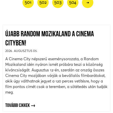
501
502
503
504
→
ÚJABB RANDOM MOZIKALAND A CINEMA
CITYBEN!
2026. AUGUSZTUS 05.
A Cinema City népszerű eseménysorozata, a Random
Mozikaland idén nyáron ismét próbára teszi a közönség
kíváncsiságát. Augusztus 12-én, szerdán az ország összes
Cinema City mozijában várják a bevállalós filmbarátokat,
akik úgy válthatnak jegyet a 120 perces vetítésre, hogy a
film pontos címét csak a teremben, a sötétedés után tudják
meg.
TOVÁBBI CIKKEK