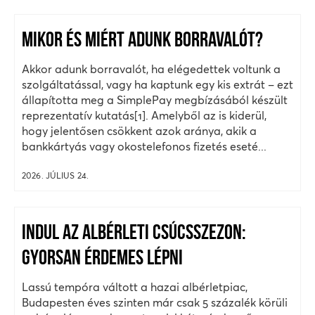
MIKOR ÉS MIÉRT ADUNK BORRAVALÓT?
Akkor adunk borravalót, ha elégedettek voltunk a
szolgáltatással, vagy ha kaptunk egy kis extrát – ezt
állapította meg a SimplePay megbízásából készült
reprezentatív kutatás[1]. Amelyből az is kiderül,
hogy jelentősen csökkent azok aránya, akik a
bankkártyás vagy okostelefonos fizetés eseté...
2026. JÚLIUS 24.
INDUL AZ ALBÉRLETI CSÚCSSZEZON:
GYORSAN ÉRDEMES LÉPNI
Lassú tempóra váltott a hazai albérletpiac,
Budapesten éves szinten már csak 5 százalék körüli