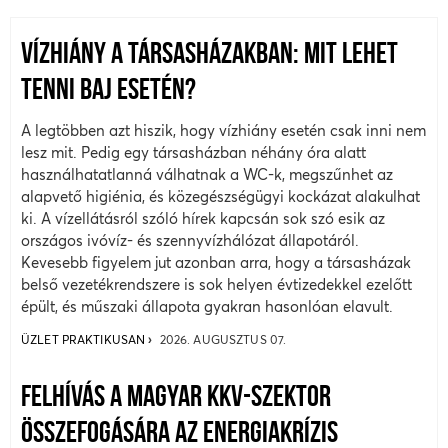
VÍZHIÁNY A TÁRSASHÁZAKBAN: MIT LEHET
TENNI BAJ ESETÉN?
A legtöbben azt hiszik, hogy vízhiány esetén csak inni nem
lesz mit. Pedig egy társasházban néhány óra alatt
használhatatlanná válhatnak a WC-k, megszűnhet az
alapvető higiénia, és közegészségügyi kockázat alakulhat
ki. A vízellátásról szóló hírek kapcsán sok szó esik az
országos ivóvíz- és szennyvízhálózat állapotáról.
Kevesebb figyelem jut azonban arra, hogy a társasházak
belső vezetékrendszere is sok helyen évtizedekkel ezelőtt
épült, és műszaki állapota gyakran hasonlóan elavult.
ÜZLET PRAKTIKUSAN
2026. AUGUSZTUS 07.
FELHÍVÁS A MAGYAR KKV-SZEKTOR
ÖSSZEFOGÁSÁRA AZ ENERGIAKRÍZIS