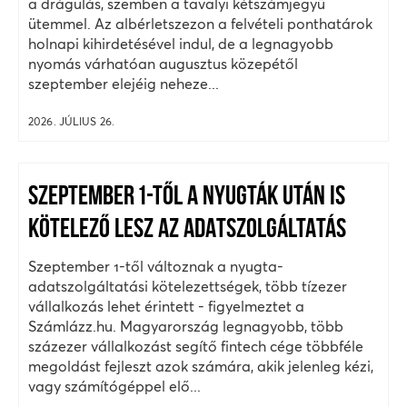
a drágulás, szemben a tavalyi kétszámjegyű
ütemmel. Az albérletszezon a felvételi ponthatárok
holnapi kihirdetésével indul, de a legnagyobb
nyomás várhatóan augusztus közepétől
szeptember elejéig neheze...
2026. JÚLIUS 26.
SZEPTEMBER 1-TŐL A NYUGTÁK UTÁN IS
KÖTELEZŐ LESZ AZ ADATSZOLGÁLTATÁS
Szeptember 1-től változnak a nyugta-
adatszolgáltatási kötelezettségek, több tízezer
vállalkozás lehet érintett - figyelmeztet a
Számlázz.hu. Magyarország legnagyobb, több
százezer vállalkozást segítő fintech cége többféle
megoldást fejleszt azok számára, akik jelenleg kézi,
vagy számítógéppel elő...