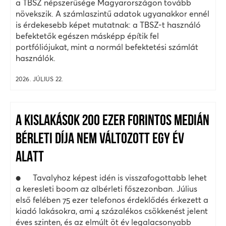
a TBSZ népszerűsége Magyarországon tovább
növekszik. A számlaszintű adatok ugyanakkor ennél
is érdekesebb képet mutatnak: a TBSZ-t használó
befektetők egészen másképp építik fel
portfóliójukat, mint a normál befektetési számlát
használók.
2026. JÚLIUS 22.
A KISLAKÁSOK 200 EZER FORINTOS MEDIÁN
BÉRLETI DÍJA NEM VÁLTOZOTT EGY ÉV
ALATT
● Tavalyhoz képest idén is visszafogottabb lehet
a keresleti boom az albérleti főszezonban. Július
első felében 75 ezer telefonos érdeklődés érkezett a
kiadó lakásokra, ami 4 százalékos csökkenést jelent
éves szinten, és az elmúlt öt év legalacsonyabb