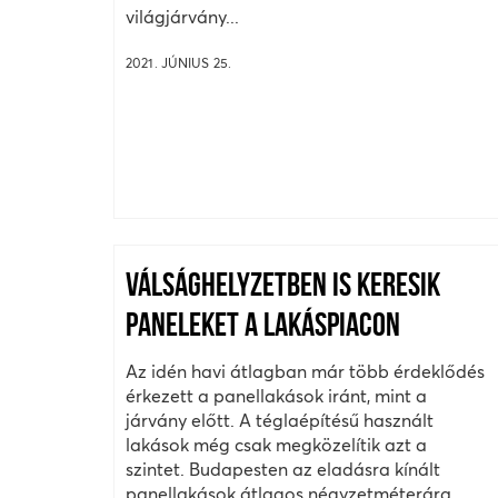
világjárvány...
2021. JÚNIUS 25.
VÁLSÁGHELYZETBEN IS KERESIK
PANELEKET A LAKÁSPIACON
Az idén havi átlagban már több érdeklődés
érkezett a panellakások iránt, mint a
járvány előtt. A téglaépítésű használt
lakások még csak megközelítik azt a
szintet. Budapesten az eladásra kínált
panellakások átlagos négyzetméterára