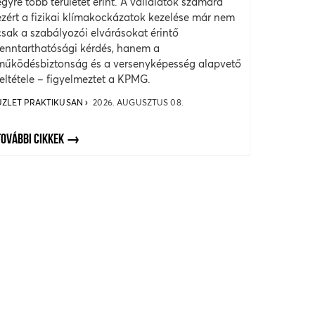
egyre több területet érint. A vállalatok számára
ezért a fizikai klímakockázatok kezelése már nem
csak a szabályozói elvárásokat érintő
fenntarthatósági kérdés, hanem a
működésbiztonság és a versenyképesség alapvető
feltétele – figyelmeztet a KPMG.
ÜZLET PRAKTIKUSAN
2026. AUGUSZTUS 08.
TOVÁBBI CIKKEK