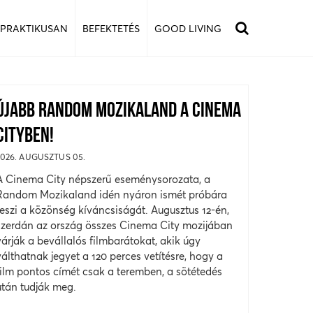
 PRAKTIKUSAN
BEFEKTETÉS
GOOD LIVING
ÚJABB RANDOM MOZIKALAND A CINEMA
CITYBEN!
2026. AUGUSZTUS 05.
A Cinema City népszerű eseménysorozata, a
Random Mozikaland idén nyáron ismét próbára
teszi a közönség kíváncsiságát. Augusztus 12-én,
szerdán az ország összes Cinema City mozijában
várják a bevállalós filmbarátokat, akik úgy
válthatnak jegyet a 120 perces vetítésre, hogy a
film pontos címét csak a teremben, a sötétedés
után tudják meg.