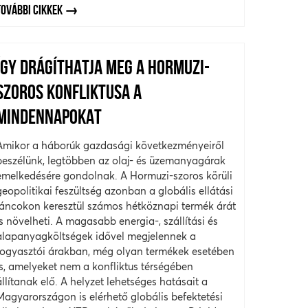
TOVÁBBI CIKKEK
ÍGY DRÁGÍTHATJA MEG A HORMUZI-
SZOROS KONFLIKTUSA A
MINDENNAPOKAT
Amikor a háborúk gazdasági következményeiről
beszélünk, legtöbben az olaj- és üzemanyagárak
emelkedésére gondolnak. A Hormuzi-szoros körüli
geopolitikai feszültség azonban a globális ellátási
láncokon keresztül számos hétköznapi termék árát
is növelheti. A magasabb energia-, szállítási és
alapanyagköltségek idővel megjelennek a
fogyasztói árakban, még olyan termékek esetében
is, amelyeket nem a konfliktus térségében
állítanak elő. A helyzet lehetséges hatásait a
Magyarországon is elérhető globális befektetési