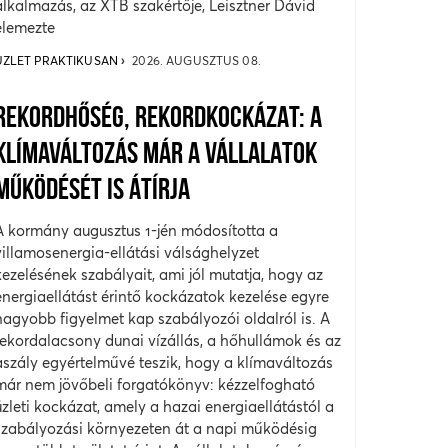
alkalmazás, az XTB szakértője, Leisztner Dávid
elemezte
ÜZLET PRAKTIKUSAN
2026. AUGUSZTUS 08.
REKORDHŐSÉG, REKORDKOCKÁZAT: A
KLÍMAVÁLTOZÁS MÁR A VÁLLALATOK
MŰKÖDÉSÉT IS ÁTÍRJA
A kormány augusztus 1-jén módosította a
villamosenergia-ellátási válsághelyzet
kezelésének szabályait, ami jól mutatja, hogy az
energiaellátást érintő kockázatok kezelése egyre
nagyobb figyelmet kap szabályozói oldalról is. A
rekordalacsony dunai vízállás, a hőhullámok és az
aszály egyértelművé teszik, hogy a klímaváltozás
már nem jövőbeli forgatókönyv: kézzelfogható
üzleti kockázat, amely a hazai energiaellátástól a
szabályozási környezeten át a napi működésig