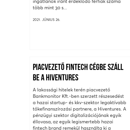
ingatlanok iránt érdeklődő férfiak száma
több mint 30 s...
2021. JÚNIUS 26.
PIACVEZETŐ FINTECH CÉGBE SZÁLL
BE A HIVENTURES
A lakossági hitelek terén piacvezető
Bankmonitor Kft.-ben szerzett részesedést
a hazai startup- és kkv-szektor legaktívabb
tőkefinanszírozási partnere, a Hiventures. A
pénzügyi szektor digitalizációjának egyik
éllovasa, az egyik legismertebb hazai
fintech brand remekül használta ki a