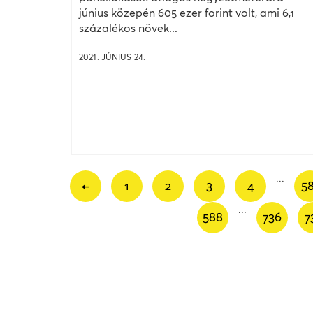
június közepén 605 ezer forint volt, ami 6,1
százalékos növek...
2021. JÚNIUS 24.
...
←
1
2
3
4
5
...
588
736
7