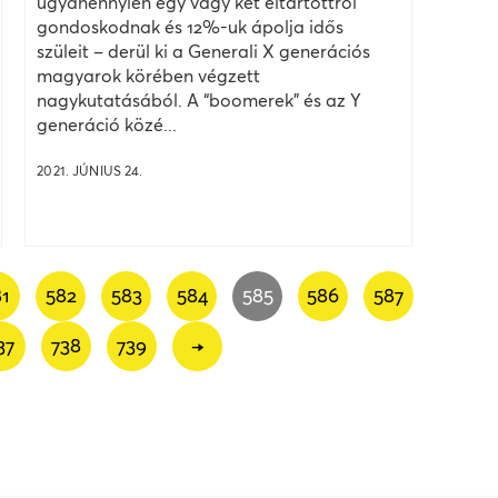
ugyanennyien egy vagy két eltartottról
gondoskodnak és 12%-uk ápolja idős
szüleit – derül ki a Generali X generációs
magyarok körében végzett
nagykutatásából. A “boomerek” és az Y
generáció közé...
2021. JÚNIUS 24.
81
582
583
584
585
586
587
37
738
739
→