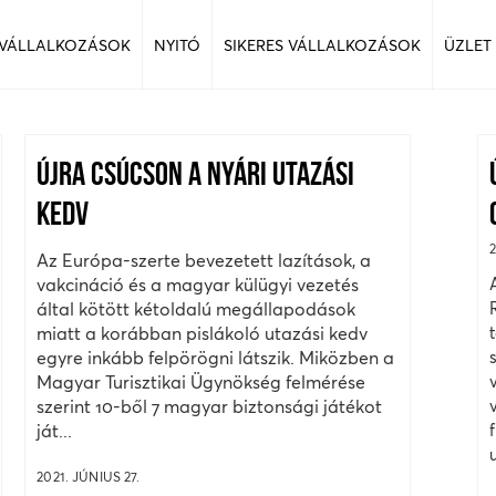
 VÁLLALKOZÁSOK
NYITÓ
SIKERES VÁLLALKOZÁSOK
ÜZLET
ÚJRA CSÚCSON A NYÁRI UTAZÁSI
KEDV
Az Európa-szerte bevezetett lazítások, a
vakcináció és a magyar külügyi vezetés
által kötött kétoldalú megállapodások
miatt a korábban pislákoló utazási kedv
egyre inkább felpörögni látszik. Miközben a
Magyar Turisztikai Ügynökség felmérése
szerint 10-ből 7 magyar biztonsági játékot
ját...
2021. JÚNIUS 27.