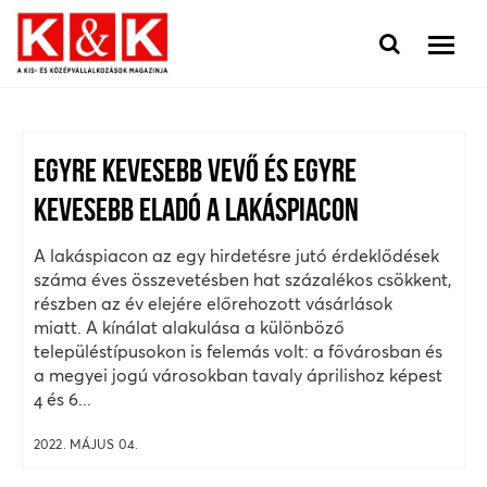
EGYRE KEVESEBB VEVŐ ÉS EGYRE
KEVESEBB ELADÓ A LAKÁSPIACON
A lakáspiacon az egy hirdetésre jutó érdeklődések
száma éves összevetésben hat százalékos csökkent,
részben az év elejére előrehozott vásárlások
miatt. A kínálat alakulása a különböző
településtípusokon is felemás volt: a fővárosban és
a megyei jogú városokban tavaly áprilishoz képest
4 és 6...
2022. MÁJUS 04.