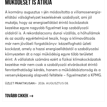
MŰKÖDÉSÉT IS ÁTÍRJA
A kormány augusztus 1-jén módosította a villamosenergia-
ellátási válsághelyzet kezelésének szabályait, ami jól
mutatja, hogy az energiaellátást érintő kockázatok
kezelése egyre nagyobb figyelmet kap szabályozói
oldalról is. A rekordalacsony dunai vízállás, a hőhullámok
és az aszály egyértelművé teszik, hogy a klímaváltozás
már nem jövőbeli forgatókönyv: kézzelfogható üzleti
kockázat, amely a hazai energiaellátástól a szabályozási
környezeten át a napi működésig egyre több területet
érint. A vállalatok számára ezért a fizikai klímakockázatok
kezelése már nem csak a szabályozói elvárásokat érintő
fenntarthatósági kérdés, hanem a működésbiztonság és a
versenyképesség alapvető feltétele – figyelmeztet a KPMG.
ÜZLET PRAKTIKUSAN
2026. AUGUSZTUS 08.
TOVÁBBI CIKKEK