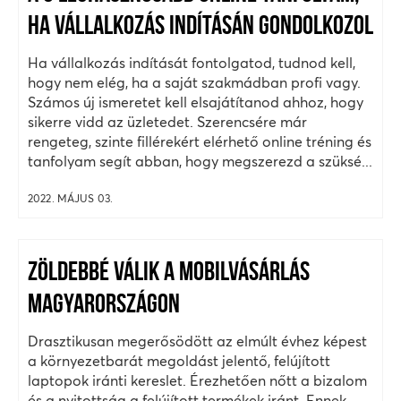
HA VÁLLALKOZÁS INDÍTÁSÁN GONDOLKOZOL
Ha vállalkozás indítását fontolgatod, tudnod kell,
hogy nem elég, ha a saját szakmádban profi vagy.
Számos új ismeretet kell elsajátítanod ahhoz, hogy
sikerre vidd az üzletedet. Szerencsére már
rengeteg, szinte fillérekért elérhető online tréning és
tanfolyam segít abban, hogy megszerezd a szüksé...
2022. MÁJUS 03.
ZÖLDEBBÉ VÁLIK A MOBILVÁSÁRLÁS
MAGYARORSZÁGON
Drasztikusan megerősödött az elmúlt évhez képest
a környezetbarát megoldást jelentő, felújított
laptopok iránti kereslet. Érezhetően nőtt a bizalom
és a nyitottság a felújított termékek iránt. Ennek