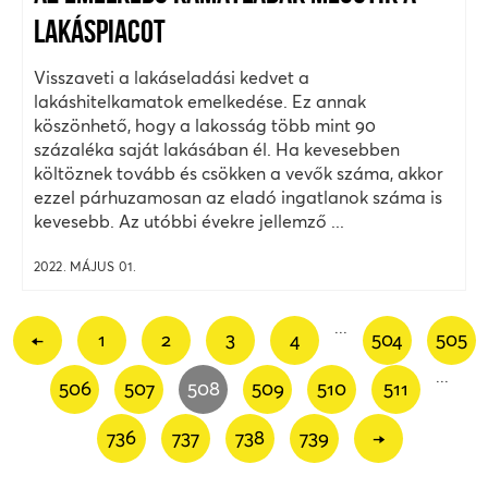
LAKÁSPIACOT
Visszaveti a lakáseladási kedvet a
lakáshitelkamatok emelkedése. Ez annak
köszönhető, hogy a lakosság több mint 90
százaléka saját lakásában él. Ha kevesebben
költöznek tovább és csökken a vevők száma, akkor
ezzel párhuzamosan az eladó ingatlanok száma is
kevesebb. Az utóbbi évekre jellemző ...
2022. MÁJUS 01.
...
←
1
2
3
4
504
505
...
506
507
508
509
510
511
736
737
738
739
→