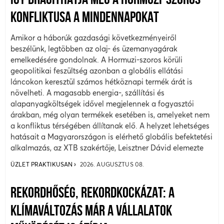
ÍGY DRÁGÍTHATJA MEG A HORMUZI-SZOROS
KONFLIKTUSA A MINDENNAPOKAT
Amikor a háborúk gazdasági következményeiről
beszélünk, legtöbben az olaj- és üzemanyagárak
emelkedésére gondolnak. A Hormuzi-szoros körüli
geopolitikai feszültség azonban a globális ellátási
láncokon keresztül számos hétköznapi termék árát is
növelheti. A magasabb energia-, szállítási és
alapanyagköltségek idővel megjelennek a fogyasztói
árakban, még olyan termékek esetében is, amelyeket nem
a konfliktus térségében állítanak elő. A helyzet lehetséges
hatásait a Magyarországon is elérhető globális befektetési
alkalmazás, az XTB szakértője, Leisztner Dávid elemezte
ÜZLET PRAKTIKUSAN
2026. AUGUSZTUS 08.
REKORDHŐSÉG, REKORDKOCKÁZAT: A
KLÍMAVÁLTOZÁS MÁR A VÁLLALATOK