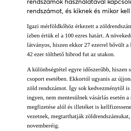
rendszámok használatával kapcsolat
rendszámot, és kiknek és mikor kell
Igazi mérföldkőhöz érkezett a zöldrendszám
ízben értük el a 100 ezres határt. A növeke
látványos, hiszen ekkor 27 ezerrel bővült a
42 ezer tölthető hibrod fut az utakon.
A különbségtétel egyre időszerűbb, hiszen s
csoport esetében. Ekkortól ugyanis az újj
zöld rendszámot. Így sok kedvezménytől is
ingyen, nem mentesülnek vásárlás esetén a 
megfizetése alól és illetéket is kellfizessen
vezetnek, megtarthatják zöldrendszámukat, 
novemberéig.