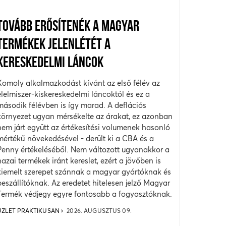
TOVÁBB ERŐSÍTENÉK A MAGYAR
TERMÉKEK JELENLÉTÉT A
KERESKEDELMI LÁNCOK
Komoly alkalmazkodást kívánt az első félév az
élelmiszer-kiskereskedelmi láncoktól és ez a
második félévben is így marad. A deflációs
környezet ugyan mérsékelte az árakat, ez azonban
nem járt együtt az értékesítési volumenek hasonló
mértékű növekedésével - derült ki a CBA és a
Penny értékeléséből. Nem változott ugyanakkor a
hazai termékek iránt kereslet, ezért a jövőben is
kiemelt szerepet szánnak a magyar gyártóknak és
beszállítóknak. Az eredetet hitelesen jelző Magyar
Termék védjegy egyre fontosabb a fogyasztóknak.
ÜZLET PRAKTIKUSAN
2026. AUGUSZTUS 09.