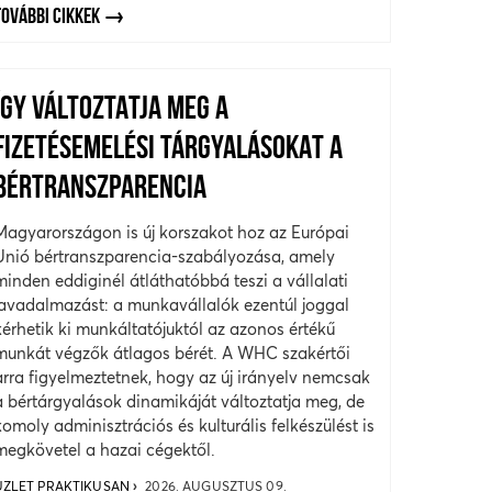
TOVÁBBI CIKKEK
ÍGY VÁLTOZTATJA MEG A
FIZETÉSEMELÉSI TÁRGYALÁSOKAT A
BÉRTRANSZPARENCIA
Magyarországon is új korszakot hoz az Európai
Unió bértranszparencia-szabályozása, amely
minden eddiginél átláthatóbbá teszi a vállalati
javadalmazást: a munkavállalók ezentúl joggal
kérhetik ki munkáltatójuktól az azonos értékű
munkát végzők átlagos bérét. A WHC szakértői
arra figyelmeztetnek, hogy az új irányelv nemcsak
a bértárgyalások dinamikáját változtatja meg, de
komoly adminisztrációs és kulturális felkészülést is
megkövetel a hazai cégektől.
ÜZLET PRAKTIKUSAN
2026. AUGUSZTUS 09.