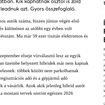
ban. Kik kaphatnak ősztől is zöld
 leadnuk azt. Gyors összefoglaló.
os autók száma, hiszen június végén első
dés különösen az utóbbi egy évben volt
 létszám. Ma már 59 ezer tisztán elektromos és
zeptember elseje vízválasztó lesz az egyik
onan üzembe helyezett hibridek már nem kapnak
 elesnek: többek között nem parkolhatnak
regisztrációs adó és a gépjármű adó
ek a vásárlók. Azok akik jelenleg hibrid autót
a mostani tervek szerint egészen 2026