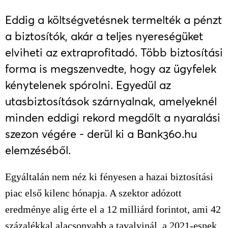
Eddig a költségvetésnek termelték a pénzt
a biztosítók, akár a teljes nyereségüket
elviheti az extraprofitadó. Több biztosítási
forma is megszenvedte, hogy az ügyfelek
kénytelenek spórolni. Egyedül az
utasbiztosítások szárnyalnak, amelyeknél
minden eddigi rekord megdőlt a nyaralási
szezon végére - derül ki a Bank360.hu
elemzéséből.
Egyáltalán nem néz ki fényesen a hazai biztosítási
piac első kilenc hónapja. A szektor adózott
eredménye alig érte el a 12 milliárd forintot, ami 42
százalékkal alacsonyabb a tavalyinál, a 2021-esnek