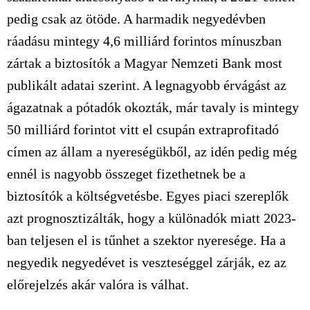
pedig csak az ötöde. A harmadik negyedévben
ráadásu mintegy 4,6 milliárd forintos mínuszban
zártak a biztosítók a Magyar Nemzeti Bank most
publikált adatai szerint. A legnagyobb érvágást az
ágazatnak a pótadók okozták, már tavaly is mintegy
50 milliárd forintot vitt el csupán extraprofitadó
címen az állam a nyereségükből, az idén pedig még
ennél is nagyobb összeget fizethetnek be a
biztosítók a költségvetésbe. Egyes piaci szereplők
azt prognosztizálták, hogy a különadók miatt 2023-
ban teljesen el is tűnhet a szektor nyeresége. Ha a
negyedik negyedévet is veszteséggel zárják, ez az
előrejelzés akár valóra is válhat.