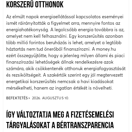
KORSZERŰ OTTHONOK
Az elmúlt napok energiaellátással kapcsolatos eseményei
ismét ráirányították a figyelmet arra, mennyire fontos az
energiahatékonyság. A legolcsóbb energia továbbra is az,
amelyet nem kell felhasználni. Egy korszerűsítés azonban
több millió forintos beruházás is lehet, amelyet a legtöbb
háztartás nem tud önerőből finanszírozni. A money.hu
ezért összegyűjtötte, hogy a jelenleg milyen állami és piaci
finanszírozási lehetőségek állnak rendelkezésre azok
számára, akik csökkentenék otthonuk energiafogyasztását
és rezsiköltségeit. A szakértők szerint egy jól megtervezett
energetikai korszerűsítés nemcsak a havi kiadásokat
mérsékelheti, hanem az ingatlan értékét is növelheti.
BEFEKTETÉS
2026. AUGUSZTUS 10.
ÍGY VÁLTOZTATJA MEG A FIZETÉSEMELÉSI
TÁRGYALÁSOKAT A BÉRTRANSZPARENCIA