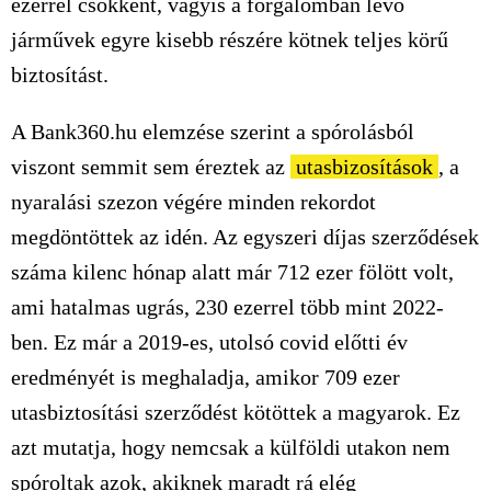
ezerrel csökkent, vagyis a forgalomban lévő
járművek egyre kisebb részére kötnek teljes körű
biztosítást.
A Bank360.hu elemzése szerint a spórolásból
viszont semmit sem éreztek az
utasbizosítások
, a
nyaralási szezon végére minden rekordot
megdöntöttek az idén. Az egyszeri díjas szerződések
száma kilenc hónap alatt már 712 ezer fölött volt,
ami hatalmas ugrás, 230 ezerrel több mint 2022-
ben. Ez már a 2019-es, utolsó covid előtti év
eredményét is meghaladja, amikor 709 ezer
utasbiztosítási szerződést kötöttek a magyarok. Ez
azt mutatja, hogy nemcsak a külföldi utakon nem
spóroltak azok, akiknek maradt rá elég