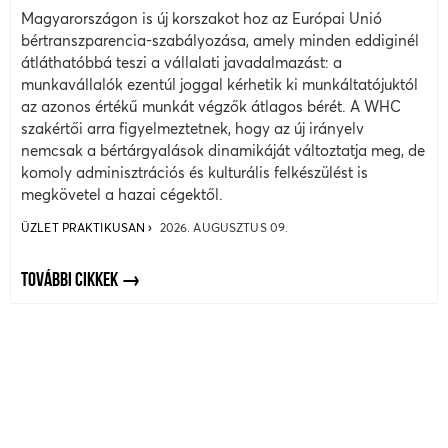
Magyarországon is új korszakot hoz az Európai Unió
bértranszparencia-szabályozása, amely minden eddiginél
átláthatóbbá teszi a vállalati javadalmazást: a
munkavállalók ezentúl joggal kérhetik ki munkáltatójuktól
az azonos értékű munkát végzők átlagos bérét. A WHC
szakértői arra figyelmeztetnek, hogy az új irányelv
nemcsak a bértárgyalások dinamikáját változtatja meg, de
komoly adminisztrációs és kulturális felkészülést is
megkövetel a hazai cégektől.
ÜZLET PRAKTIKUSAN
2026. AUGUSZTUS 09.
TOVÁBBI CIKKEK