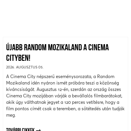
ÚJABB RANDOM MOZIKALAND A CINEMA
CITYBEN!
2026. AUGUSZTUS 05.
A Cinema City népszerű eseménysorozata, a Random
Mozikaland idén nyáron ismét próbára teszi a közönség
kíváncsiságát. Augusztus 12-én, szerdán az ország összes
Cinema City mozijában várják a bevállalós filmbarátokat,
akik úgy válthatnak jegyet a 120 perces vetítésre, hogy a
film pontos címét csak a teremben, a sötétedés után tudják
meg.
TOVÁBBI CIKKEK