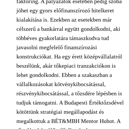
faktoring. A pályázatok esetében pedig szóba
jöhet egy gyors előfinanszírozó hitelkeret
kialakítása is. Ezekben az esetekben már
célszerű a bankárral együtt gondolkodni, aki
többéves gyakorlatára támaszkodva tud
javasolni megfelelő finanszírozási
konstrukciókat. Ha egy érett középvállalatról
beszélünk, akár tőkepiaci tranzakciókon is
lehet gondolkodni. Ebben a szakaszban a
vállalkozásokat kötvénykibocsátással,
részvénykibocsátással, a tőzsdére lépésben is
tudjuk támogatni. A Budapesti Értéktőzsdével
kötöttünk stratégiai megállapodást és
megalkottuk a BÉT&MBH Mentor Hubot. A