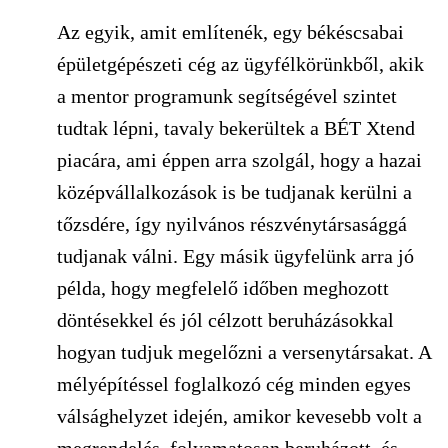
Az egyik, amit említenék, egy békéscsabai
épületgépészeti cég az ügyfélkörünkből, akik
a mentor programunk segítségével szintet
tudtak lépni, tavaly bekerültek a BÉT Xtend
piacára, ami éppen arra szolgál, hogy a hazai
középvállalkozások is be tudjanak kerülni a
tőzsdére, így nyilvános részvénytársasággá
tudjanak válni. Egy másik ügyfelünk arra jó
példa, hogy megfelelő időben meghozott
döntésekkel és jól célzott beruházásokkal
hogyan tudjuk megelőzni a versenytársakat. A
mélyépítéssel foglalkozó cég minden egyes
válsághelyzet idején, amikor kevesebb volt a
megrendelés, folyamatosan beruházott, és