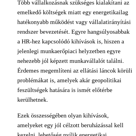
Több vállalkozásnak szükséges kialakítani az
emelkedő költségek miatt egy energetikailag
hatékonyabb működést vagy vállalatirányítási
rendszer bevezetését. Egyre hangsúlyosabbak
a HR-hez kapcsolódó kihívások is, hiszen a
jelenlegi munkaerőpiaci helyzetben egyre
nehezebb jól képzett munkavállalót találni.
Érdemes megemlíteni az ellátási láncok körüli
problémákat is, amelyek akár geopolitikai
feszültségek hatására is ismét előtérbe
kerülhetnek.
Ezek összességében olyan kihívások,
amelyeket egy jól célzott beruházással kell
kezelni, lehetőség nyílik energetikai