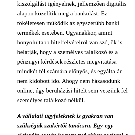
kiszolgálást igényelnek, jellemzően digitális
alapon közelítik meg a bankolást. Ez
tökéletesen működik az egyszerűbb banki
termékek esetében. Ugyanakkor, amint
bonyolultabb hitelfelvételről van szó, ők is
belátják, hogy a személyes találkozó és a
pénzügyi kérdések részletes megvitatása
mindkét fél számára előnyös, és egyáltalán
nem kidobott idő. Ahogy nem házasodunk
online, úgy beruházási hitelt sem veszünk fel
személyes találkozó nélkül.
A vállalati ügyfeleknek is gyakran van
szükségük szakértői tanácsra. Egy-egy
elakadás esetén hogyan tud ebben segíteni a