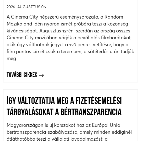
2026. AUGUSZTUS 05.
A Cinema City népszerű eseménysorozata, a Random
Mozikaland idén nyáron ismét próbára teszi a közönség
kíváncsiságát. Augusztus 12-én, szerdán az ország összes
Cinema City mozijában várják a bevállalós filmbarátokat,
akik úgy válthatnak jegyet a 120 perces vetítésre, hogy a
film pontos címét csak a teremben, a sötétedés után tudják
meg.
TOVÁBBI CIKKEK
ÍGY VÁLTOZTATJA MEG A FIZETÉSEMELÉSI
TÁRGYALÁSOKAT A BÉRTRANSZPARENCIA
Magyarországon is új korszakot hoz az Európai Unió
bértranszparencia-szabályozása, amely minden eddiginél
átláthatóbbá teszi a vállalati javadalmazást: a