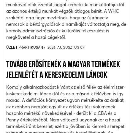
munkavállalók ezentúl joggal kérhetik ki munkáltatójuktól
az azonos értékű munkát végzők átlagos bérét. A WHC
szakértői arra figyelmeztetnek, hogy az új irányelv
nemcsak a bértárgyalások dinamikáját változtatja meg, de
komoly adminisztrációs és kulturális felkészülést is
megkövetel a hazai cégektől.
ÜZLET PRAKTIKUSAN
2026. AUGUSZTUS 09.
TOVÁBB ERŐSÍTENÉK A MAGYAR TERMÉKEK
JELENLÉTÉT A KERESKEDELMI LÁNCOK
Komoly alkalmazkodást kívánt az első félév az élelmiszer-
kiskereskedelmi láncoktól és ez a második félévben is így
marad. A deflációs környezet ugyan mérsékelte az árakat,
ez azonban nem járt együtt az értékesítési volumenek
hasonló mértékű növekedésével - derült ki a CBA és a
Penny értékeléséből. Nem változott ugyanakkor a hazai
termékek iránt kereslet, ezért a jövőben is kiemelt szerepet
szánnak a magyar gyártóknak és beszállítóknak. Az