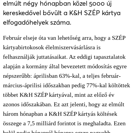
elmúlt négy hónapban közel 5000 új
kereskedővel bővült a K&H SZÉP kártya
elfogadóhelyek száma.
Február elseje óta van lehetőség arra, hogy a SZÉP
kártyabirtokosok élelmiszervásárlásra is
felhasználják juttatásaikat. Az eddigi tapasztalatok
alapján a kormány által bevezetett módosítás egyre
népszerűbb: áprilisban 63%-kal, a teljes február-
március-áprilisi időszakban pedig 77%-kal költöttek
többet K&H SZÉP kártyával, mint az előző év
azonos időszakában. Ez azt jelenti, hogy az elmúlt
három hónapban a K&H SZÉP kártyás költések
összege a 7,5 milliárd forintot is meghaladta. Ezen
belül pedig hónapról hónapra egyre nagyobb –