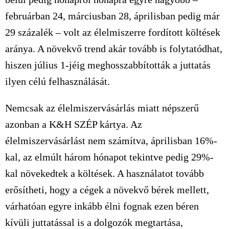
februárban 24, márciusban 28, áprilisban pedig már
29 százalék – volt az élelmiszerre fordított költések
aránya. A növekvő trend akár tovább is folytatódhat,
hiszen július 1-jéig meghosszabbították a juttatás
ilyen célú felhasználását.
Nemcsak az élelmiszervásárlás miatt népszerű
azonban a K&H SZÉP kártya. Az
élelmiszervásárlást nem számítva, áprilisban 16%-
kal, az elmúlt három hónapot tekintve pedig 29%-
kal növekedtek a költések. A használatot tovább
erősítheti, hogy a cégek a növekvő bérek mellett,
várhatóan egyre inkább élni fognak ezen béren
kívüli juttatással is a dolgozók megtartása,