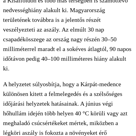
a Kisalföldön és több más térségben is számottevő
nedvességhiány alakult ki. Magyarország
területének továbbra is a jelentős részét
veszélyezteti az aszály. Az elmúlt 30 nap
csapadékösszege az ország nagy részén 30–50
milliméterrel maradt el a sokéves átlagtól, 90 napos
időtávon pedig 40–100 milliméteres hiány alakult
ki.
A helyzetet súlyosbítja, hogy a Kárpát-medence
különösen kitett a felmelegedés és a szélsőséges
időjárási helyzetek hatásainak. A június végi
hőhullám idején több helyen 40 °C körüli vagy azt
meghaladó csúcsértékeket mértek, miközben a
légköri aszály is fokozta a növényeket érő