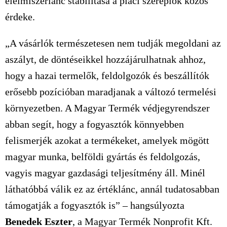
élelmiszerlánc stabilitása a piaci szereplők közös
érdeke.
„A vásárlók természetesen nem tudják megoldani az
aszályt, de döntéseikkel hozzájárulhatnak ahhoz,
hogy a hazai termelők, feldolgozók és beszállítók
erősebb pozícióban maradjanak a változó termelési
környezetben. A Magyar Termék védjegyrendszer
abban segít, hogy a fogyasztók könnyebben
felismerjék azokat a termékeket, amelyek mögött
magyar munka, belföldi gyártás és feldolgozás,
vagyis magyar gazdasági teljesítmény áll. Minél
láthatóbbá válik ez az értéklánc, annál tudatosabban
támogatják a fogyasztók is” – hangsúlyozta
Benedek Eszter
, a Magyar Termék Nonprofit Kft.