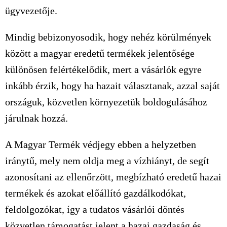
ügyvezetője.
Mindig bebizonyosodik, hogy nehéz körülmények
között a magyar eredetű termékek jelentősége
különösen felértékelődik, mert a vásárlók egyre
inkább érzik, hogy ha hazait választanak, azzal saját
országuk, közvetlen környezetük boldogulásához
járulnak hozzá.
A Magyar Termék védjegy ebben a helyzetben
iránytű, mely nem oldja meg a vízhiányt, de segít
azonosítani az ellenőrzött, megbízható eredetű hazai
termékek és azokat előállító gazdálkodókat,
feldolgozókat, így a tudatos vásárlói döntés
közvetlen támogatást jelent a hazai gazdaság és