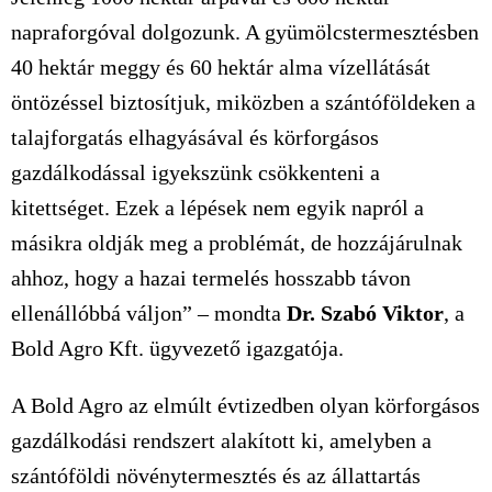
napraforgóval dolgozunk. A gyümölcstermesztésben
40 hektár meggy és 60 hektár alma vízellátását
öntözéssel biztosítjuk, miközben a szántóföldeken a
talajforgatás elhagyásával és körforgásos
gazdálkodással igyekszünk csökkenteni a
kitettséget. Ezek a lépések nem egyik napról a
másikra oldják meg a problémát, de hozzájárulnak
ahhoz, hogy a hazai termelés hosszabb távon
ellenállóbbá váljon” – mondta
Dr. Szabó Viktor
, a
Bold Agro Kft. ügyvezető igazgatója.
A Bold Agro az elmúlt évtizedben olyan körforgásos
gazdálkodási rendszert alakított ki, amelyben a
szántóföldi növénytermesztés és az állattartás