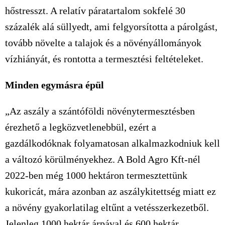
hőstresszt. A relatív páratartalom sokfelé 30
százalék alá süllyedt, ami felgyorsította a párolgást,
tovább növelte a talajok és a növényállományok
vízhiányát, és rontotta a termesztési feltételeket.
Minden egymásra épül
„Az aszály a szántóföldi növénytermesztésben
érezhető a legközvetlenebbül, ezért a
gazdálkodóknak folyamatosan alkalmazkodniuk kell
a változó körülményekhez. A Bold Agro Kft-nél
2022-ben még 1000 hektáron termesztettünk
kukoricát, mára azonban az aszálykitettség miatt ez
a növény gyakorlatilag eltűnt a vetésszerkezetből.
Jelenleg 1000 hektár árpával és 600 hektár