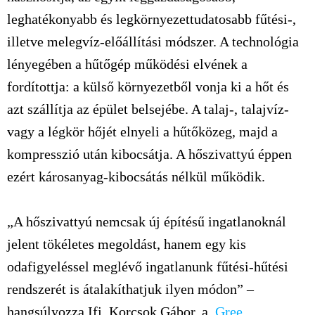
leghatékonyabb és legkörnyezettudatosabb fűtési-,
illetve melegvíz-előállítási módszer. A technológia
lényegében a hűtőgép működési elvének a
fordítottja: a külső környezetből vonja ki a hőt és
azt szállítja az épület belsejébe. A talaj-, talajvíz-
vagy a légkör hőjét elnyeli a hűtőközeg, majd a
kompresszió után kibocsátja. A hőszivattyú éppen
ezért károsanyag-kibocsátás nélkül működik.
„A hőszivattyú nemcsak új építésű ingatlanoknál
jelent tökéletes megoldást, hanem egy kis
odafigyeléssel meglévő ingatlanunk fűtési-hűtési
rendszerét is átalakíthatjuk ilyen módon” –
hangsúlyozza Ifj. Korcsok Gábor, a
Gree