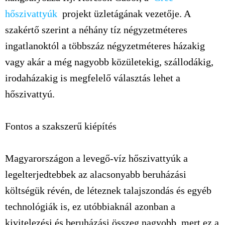
hőszivattyúk
projekt üzletágának vezetője. A
szakértő szerint a néhány tíz négyzetméteres
ingatlanoktól a többszáz négyzetméteres házakig
vagy akár a még nagyobb közületekig, szállodákig,
irodaházakig is megfelelő választás lehet a
hőszivattyú.
Fontos a szakszerű kiépítés
Magyarországon a levegő-víz hőszivattyúk a
legelterjedtebbek az alacsonyabb beruházási
költségük révén, de léteznek talajszondás és egyéb
technológiák is, ez utóbbiaknál azonban a
kivitelezési és beruházási összeg nagyobb, mert ez a