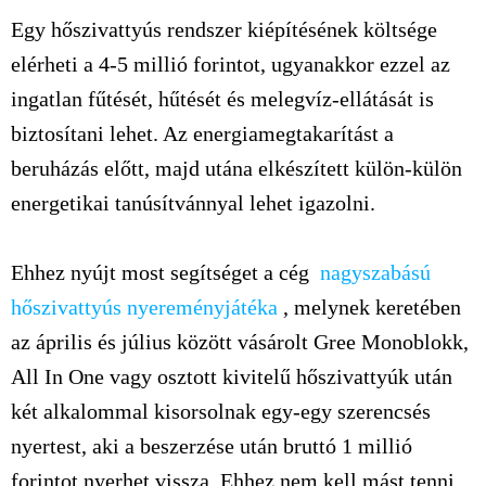
Egy hőszivattyús rendszer kiépítésének költsége
elérheti a 4-5 millió forintot, ugyanakkor ezzel az
ingatlan fűtését, hűtését és melegvíz-ellátását is
biztosítani lehet. Az energiamegtakarítást a
beruházás előtt, majd utána elkészített külön-külön
energetikai tanúsítvánnyal lehet igazolni.
Ehhez nyújt most segítséget a cég
nagyszabású
hőszivattyús nyereményjátéka
, melynek keretében
az április és július között vásárolt Gree Monoblokk,
All In One vagy osztott kivitelű hőszivattyúk után
két alkalommal kisorsolnak egy-egy szerencsés
nyertest, aki a beszerzése után bruttó 1 millió
forintot nyerhet vissza. Ehhez nem kell mást tenni,