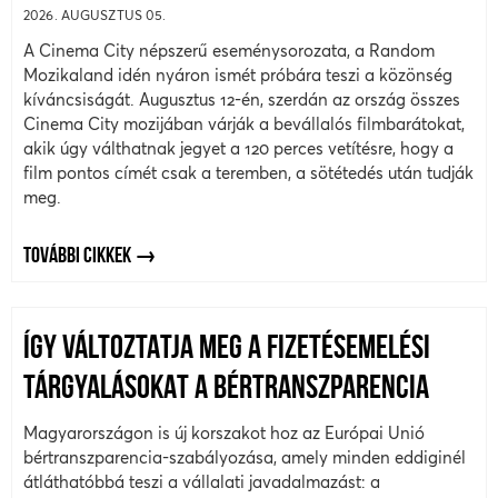
2026. AUGUSZTUS 05.
A Cinema City népszerű eseménysorozata, a Random
Mozikaland idén nyáron ismét próbára teszi a közönség
kíváncsiságát. Augusztus 12-én, szerdán az ország összes
Cinema City mozijában várják a bevállalós filmbarátokat,
akik úgy válthatnak jegyet a 120 perces vetítésre, hogy a
film pontos címét csak a teremben, a sötétedés után tudják
meg.
TOVÁBBI CIKKEK
ÍGY VÁLTOZTATJA MEG A FIZETÉSEMELÉSI
TÁRGYALÁSOKAT A BÉRTRANSZPARENCIA
Magyarországon is új korszakot hoz az Európai Unió
bértranszparencia-szabályozása, amely minden eddiginél
átláthatóbbá teszi a vállalati javadalmazást: a