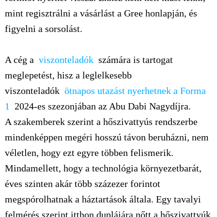
mint regisztrálni a vásárlást a Gree honlapján, és
figyelni a sorsolást.
A cég a
viszonteladók
számára is tartogat
meglepetést, hisz a leglelkesebb
viszonteladók
ötnapos utazást nyerhetnek a Forma
1
2024-es szezonjában az Abu Dabi Nagydíjra.
A szakemberek szerint a hőszivattyús rendszerbe
mindenképpen megéri hosszú távon beruházni, nem
véletlen, hogy ezt egyre többen felismerik.
Mindamellett, hogy a technológia környezetbarát,
éves szinten akár több százezer forintot
megspórolhatnak a háztartások általa. Egy tavalyi
felmérés szerint itthon duplájára nőtt a hőszivattyúk