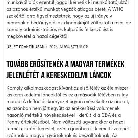
munkavállalók ezentúl joggal kérhetik ki munkáltatójuktól
az azonos értékű munkát végzők átlagos bérét. A WHC
szakértői arra figyelmeztetnek, hogy az új irányelv
nemcsak a bértárgyalások dinamikáját változtatja meg, de
komoly adminisztrációs és kulturális felkészülést is
megkövetel a hazai cégektől.
ÜZLET PRAKTIKUSAN
2026. AUGUSZTUS 09.
TOVÁBB ERŐSÍTENÉK A MAGYAR TERMÉKEK
JELENLÉTÉT A KERESKEDELMI LÁNCOK
Komoly alkalmazkodást kívánt az első félév az élelmiszer-
kiskereskedelmi láncoktól és ez a második félévben is így
marad. A deflációs környezet ugyan mérsékelte az árakat,
ez azonban nem járt együtt az értékesítési volumenek
hasonló mértékű növekedésével - derült ki a CBA és a
Penny értékeléséből. Nem változott ugyanakkor a hazai
termékek iránt kereslet, ezért a jövőben is kiemelt szerepet
szánnak a magyar gyártóknak és beszállítóknak. Az