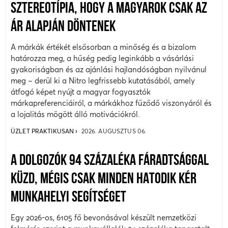
SZTEREOTÍPIA, HOGY A MAGYAROK CSAK AZ
ÁR ALAPJÁN DÖNTENEK
A márkák értékét elsősorban a minőség és a bizalom
határozza meg, a hűség pedig leginkább a vásárlási
gyakoriságban és az ajánlási hajlandóságban nyilvánul
meg – derül ki a Nitro legfrissebb kutatásából, amely
átfogó képet nyújt a magyar fogyasztók
márkapreferenciáiról, a márkákhoz fűződő viszonyáról és
a lojalitás mögött álló motivációkról.
ÜZLET PRAKTIKUSAN
2026. AUGUSZTUS 06.
A DOLGOZÓK 94 SZÁZALÉKA FÁRADTSÁGGAL
KÜZD, MÉGIS CSAK MINDEN HATODIK KÉR
MUNKAHELYI SEGÍTSÉGET
Egy 2026-os, 6105 fő bevonásával készült nemzetközi