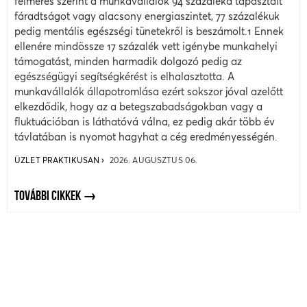
felmérés szerint a munkavállalók 94 százaléka tapasztalt
fáradtságot vagy alacsony energiaszintet, 77 százalékuk
pedig mentális egészségi tünetekről is beszámolt.1 Ennek
ellenére mindössze 17 százalék vett igénybe munkahelyi
támogatást, minden harmadik dolgozó pedig az
egészségügyi segítségkérést is elhalasztotta. A
munkavállalók állapotromlása ezért sokszor jóval azelőtt
elkezdődik, hogy az a betegszabadságokban vagy a
fluktuációban is láthatóvá válna, ez pedig akár több év
távlatában is nyomot hagyhat a cég eredményességén.
ÜZLET PRAKTIKUSAN
2026. AUGUSZTUS 06.
TOVÁBBI CIKKEK