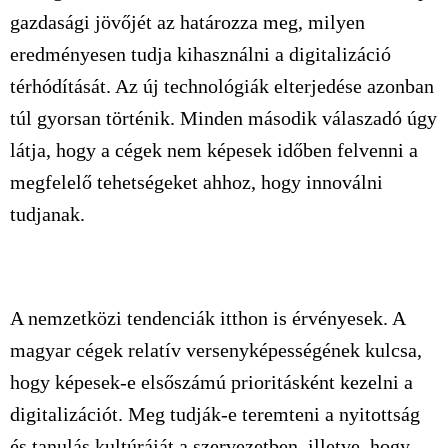
gazdasági jövőjét az határozza meg, milyen
eredményesen tudja kihasználni a digitalizáció
térhódítását. Az új technológiák elterjedése azonban
túl gyorsan történik. Minden második válaszadó úgy
látja, hogy a cégek nem képesek időben felvenni a
megfelelő tehetségeket ahhoz, hogy innoválni
tudjanak.
A nemzetközi tendenciák itthon is érvényesek. A
magyar cégek relatív versenyképességének kulcsa,
hogy képesek-e elsőszámú prioritásként kezelni a
digitalizációt. Meg tudják-e teremteni a nyitottság
és tanulás kultúráját a szervezetben, illetve, hogy