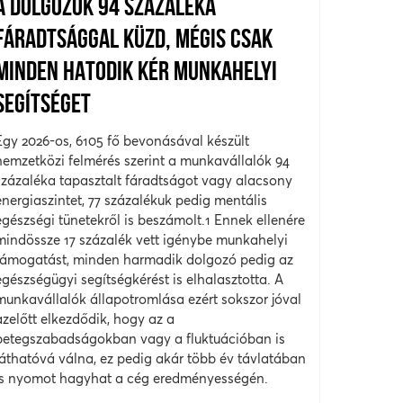
A DOLGOZÓK 94 SZÁZALÉKA
FÁRADTSÁGGAL KÜZD, MÉGIS CSAK
MINDEN HATODIK KÉR MUNKAHELYI
SEGÍTSÉGET
Egy 2026-os, 6105 fő bevonásával készült
nemzetközi felmérés szerint a munkavállalók 94
százaléka tapasztalt fáradtságot vagy alacsony
energiaszintet, 77 százalékuk pedig mentális
egészségi tünetekről is beszámolt.1 Ennek ellenére
mindössze 17 százalék vett igénybe munkahelyi
támogatást, minden harmadik dolgozó pedig az
egészségügyi segítségkérést is elhalasztotta. A
munkavállalók állapotromlása ezért sokszor jóval
azelőtt elkezdődik, hogy az a
betegszabadságokban vagy a fluktuációban is
láthatóvá válna, ez pedig akár több év távlatában
is nyomot hagyhat a cég eredményességén.