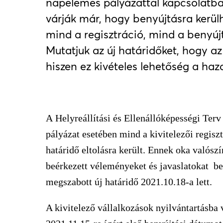
napelemes pályázattal kapcsolatba
várják már, hogy benyújtásra kerülh
mind a regisztráció, mind a benyújt
Mutatjuk az új határidőket, hogy az 
hiszen ez kivételes lehetőség a haz
A
Helyreállítási és Ellenállóképességi Ter
pályázat esetében mind a kivitelezői regiszt
határidő eltolásra került. Ennek oka valósz
beérkezett véleményeket és javaslatokat beé
megszabott új határidő 2021.10.18-a lett.
A kivitelező vállalkozások nyilvántartásba 