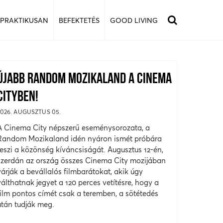
 PRAKTIKUSAN
BEFEKTETÉS
GOOD LIVING
ÚJABB RANDOM MOZIKALAND A CINEMA
CITYBEN!
2026. AUGUSZTUS 05.
A Cinema City népszerű eseménysorozata, a
Random Mozikaland idén nyáron ismét próbára
teszi a közönség kíváncsiságát. Augusztus 12-én,
szerdán az ország összes Cinema City mozijában
várják a bevállalós filmbarátokat, akik úgy
válthatnak jegyet a 120 perces vetítésre, hogy a
film pontos címét csak a teremben, a sötétedés
után tudják meg.