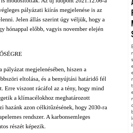
 is módosították. Az új időpont 2021.12.06-a
 végleges pályázati kiírás megjelenése is az
enni. Jelen állás szerint úgy véljük, hogy a
gy hónappal előbb, vagyis november elején
TŐSÉGRE
a pályázat megjelenésében, hiszen a
bbszöri eltolása, és a benyújtási határidő fél
. Erre viszont rácáfol az a tény, hogy mind
getik a klímacélokhoz meghatározott
ezi hazánk azon célkitűzésének, hogy 2030-ra
 napelemes rendszer. A karbonsemleges
os részét képezik.