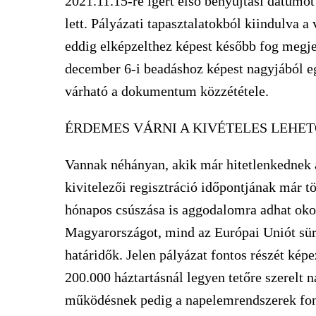
2021.11.15-re ígért első benyújtási dátumot
lett. Pályázati tapasztalatokból kiindulva a
eddig elképzelthez képest később fog megjel
december 6-i beadáshoz képest nagyjából e
várható a dokumentum közzététele.
ÉRDEMES VÁRNI A KIVÉTELES LEHE
Vannak néhányan, akik már hitetlenkednek 
kivitelezői regisztráció időpontjának már tö
hónapos csúszása is aggodalomra adhat okot
Magyarországot, mind az Európai Uniót sür
határidők. Jelen pályázat fontos részét kép
200.000 háztartásnál legyen tetőre szerelt
működésnek pedig a napelemrendszerek font