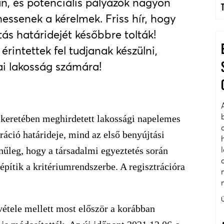
n, és potenciális pályázók nagyon
essenek a kérelmek. Friss hír, hogy
ás határidejét későbbre tolták!
érintettek fel tudjanak készülni,
ai lakosság számára!
v keretében meghirdetett lakossági napelemes
ráció határideje, mind az első benyújtási
ínűleg, hogy a társadalmi egyeztetés során
pítik a kritériumrendszerbe. A regisztrációra
vétele mellett most először a korábban