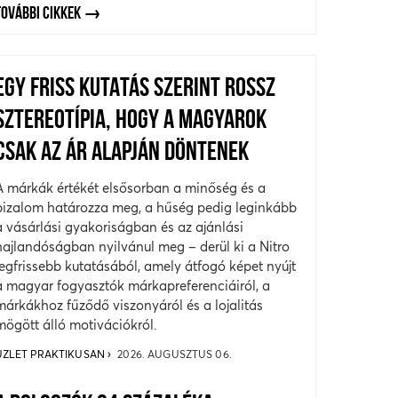
TOVÁBBI CIKKEK
EGY FRISS KUTATÁS SZERINT ROSSZ
SZTEREOTÍPIA, HOGY A MAGYAROK
CSAK AZ ÁR ALAPJÁN DÖNTENEK
A márkák értékét elsősorban a minőség és a
bizalom határozza meg, a hűség pedig leginkább
a vásárlási gyakoriságban és az ajánlási
hajlandóságban nyilvánul meg – derül ki a Nitro
legfrissebb kutatásából, amely átfogó képet nyújt
a magyar fogyasztók márkapreferenciáiról, a
márkákhoz fűződő viszonyáról és a lojalitás
mögött álló motivációkról.
ÜZLET PRAKTIKUSAN
2026. AUGUSZTUS 06.