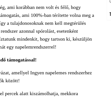
ség, ami korábban nem volt és félő, hogy
 támogatás, ami 100%-ban térítette volna meg a
 így a tulajdonosoknak nem kell megtérülés
rendszer azonnal spórolást, esetenként
ztatunk mindenkit, hogy tartson ki, készüljön
lmát egy napelemrendszerrel!
ndő támogatással!
yázat, amellyel Ingyen napelemes rendszerhez
sők között!
el percek alatt kiszámolhatja, mekkora