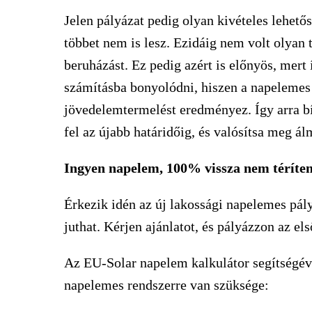
Jelen pályázat pedig olyan kivételes lehető
többet nem is lesz. Ezidáig nem volt olyan
beruházást. Ez pedig azért is előnyös, mert
számításba bonyolódni, hiszen a napelemes 
jövedelemtermelést eredményez. Így arra bí
fel az újabb határidőig, és valósítsa meg á
Ingyen napelem, 100% vissza nem téríte
Érkezik idén az új lakossági napelemes pál
juthat. Kérjen ajánlatot, és pályázzon az el
Az EU-Solar napelem kalkulátor segítségév
napelemes rendszerre van szüksége: