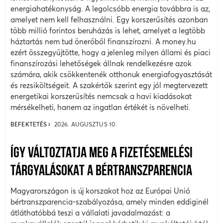
energiahatékonyság. A legolcsóbb energia továbbra is az,
amelyet nem kell felhasználni. Egy korszerűsítés azonban
több millió forintos beruházás is lehet, amelyet a legtöbb
háztartás nem tud önerőből finanszírozni. A money.hu
ezért összegyűjtötte, hogy a jelenleg milyen állami és piaci
finanszírozási lehetőségek állnak rendelkezésre azok
számára, akik csökkentenék otthonuk energiafogyasztását
és rezsiköltségeit. A szakértők szerint egy jól megtervezett
energetikai korszerűsítés nemcsak a havi kiadásokat
mérsékelheti, hanem az ingatlan értékét is növelheti.
BEFEKTETÉS
2026. AUGUSZTUS 10.
ÍGY VÁLTOZTATJA MEG A FIZETÉSEMELÉSI
TÁRGYALÁSOKAT A BÉRTRANSZPARENCIA
Magyarországon is új korszakot hoz az Európai Unió
bértranszparencia-szabályozása, amely minden eddiginél
átláthatóbbá teszi a vállalati javadalmazást: a