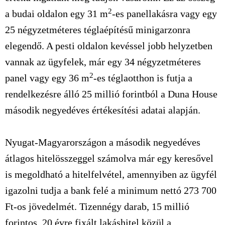
2
a budai oldalon egy 31 m
-es panellakásra vagy egy
25 négyzetméteres téglaépítésű minigarzonra
elegendő. A pesti oldalon kevéssel jobb helyzetben
vannak az ügyfelek, már egy 34 négyzetméteres
2
panel vagy egy 36 m
-es téglaotthon is futja a
rendelkezésre álló 25 millió forintból a Duna House
második negyedéves értékesítési adatai alapján.
Nyugat-Magyarországon a második negyedéves
átlagos hitelösszeggel számolva már egy keresővel
is megoldható a hitelfelvétel, amennyiben az ügyfél
igazolni tudja a bank felé a minimum nettó 273 700
Ft-os jövedelmét. Tizennégy darab, 15 millió
forintos, 20 évre fixált lakáshitel közül a