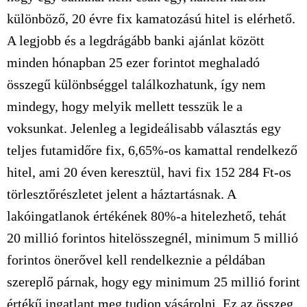
különböző, 20 évre fix kamatozású hitel is elérhető.
A legjobb és a legdrágább banki ajánlat között
minden hónapban 25 ezer forintot meghaladó
összegű különbséggel találkozhatunk, így nem
mindegy, hogy melyik mellett tesszük le a
voksunkat. Jelenleg a legideálisabb választás egy
teljes futamidőre fix, 6,65%-os kamattal rendelkező
hitel, ami 20 éven keresztül, havi fix 152 284 Ft-os
törlesztőrészletet jelent a háztartásnak. A
lakóingatlanok értékének 80%-a hitelezhető, tehát
20 millió forintos hitelösszegnél, minimum 5 millió
forintos önerővel kell rendelkeznie a példában
szereplő párnak, hogy egy minimum 25 millió forint
értékű ingatlant meg tudjon vásárolni. Ez az összeg