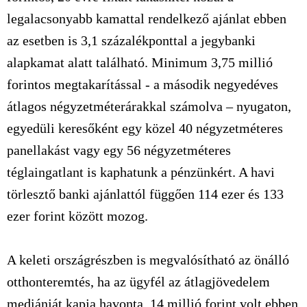
legalacsonyabb kamattal rendelkező ajánlat ebben
az esetben is 3,1 százalékponttal a jegybanki
alapkamat alatt található. Minimum 3,75 millió
forintos megtakarítással - a második negyedéves
átlagos négyzetméterárakkal számolva – nyugaton,
egyedüli keresőként egy közel 40 négyzetméteres
panellakást vagy egy 56 négyzetméteres
téglaingatlant is kaphatunk a pénzünkért. A havi
törlesztő banki ajánlattól függően 114 ezer és 133
ezer forint között mozog.
A keleti országrészben is megvalósítható az önálló
otthonteremtés, ha az ügyfél az átlagjövedelem
mediánját kapja havonta. 14 millió forint volt ebben