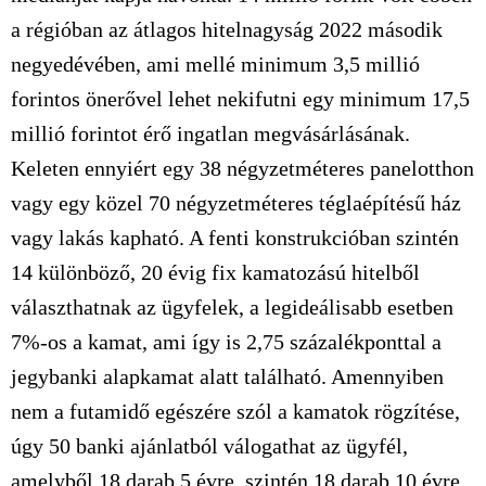
a régióban az átlagos hitelnagyság 2022 második
negyedévében, ami mellé minimum 3,5 millió
forintos önerővel lehet nekifutni egy minimum 17,5
millió forintot érő ingatlan megvásárlásának.
Keleten ennyiért egy 38 négyzetméteres panelotthon
vagy egy közel 70 négyzetméteres téglaépítésű ház
vagy lakás kapható. A fenti konstrukcióban szintén
14 különböző, 20 évig fix kamatozású hitelből
választhatnak az ügyfelek, a legideálisabb esetben
7%-os a kamat, ami így is 2,75 százalékponttal a
jegybanki alapkamat alatt található. Amennyiben
nem a futamidő egészére szól a kamatok rögzítése,
úgy 50 banki ajánlatból válogathat az ügyfél,
amelyből 18 darab 5 évre, szintén 18 darab 10 évre