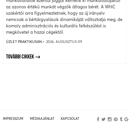
munkavállalók ezentúl joggal kérhetik ki munkáltatójuktól
az azonos értékű munkát végzők átlagos bérét. A WHC
szakértői arra figyelmeztetnek, hogy az új irányelv
nemcsak a bértárgyalások dinamikáját változtatja meg, de
komoly adminisztrációs és kulturális felkészülést is
megkövetel a hazai cégektől.
ÜZLET PRAKTIKUSAN
2026. AUGUSZTUS 09.
TOVÁBBI CIKKEK
IMPRESSZUM
MÉDIAAJÁNLAT
KAPCSOLAT