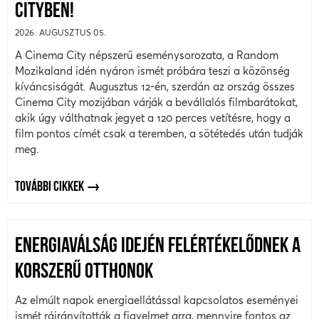
CITYBEN!
2026. AUGUSZTUS 05.
A Cinema City népszerű eseménysorozata, a Random
Mozikaland idén nyáron ismét próbára teszi a közönség
kíváncsiságát. Augusztus 12-én, szerdán az ország összes
Cinema City mozijában várják a bevállalós filmbarátokat,
akik úgy válthatnak jegyet a 120 perces vetítésre, hogy a
film pontos címét csak a teremben, a sötétedés után tudják
meg.
TOVÁBBI CIKKEK
ENERGIAVÁLSÁG IDEJÉN FELÉRTÉKELŐDNEK A
KORSZERŰ OTTHONOK
Az elmúlt napok energiaellátással kapcsolatos eseményei
ismét ráirányították a figyelmet arra, mennyire fontos az