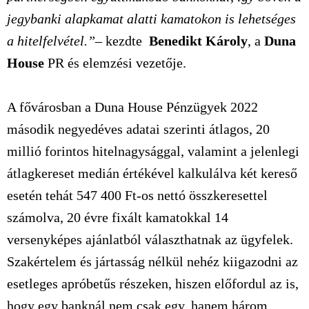
jegybanki alapkamat alatti kamatokon is lehetséges
a hitelfelvétel.”
– kezdte
Benedikt Károly
, a
Duna
House
PR és elemzési vezetője.
A fővárosban a Duna House Pénzügyek 2022
második negyedéves adatai szerinti átlagos, 20
millió forintos hitelnagysággal, valamint a jelenlegi
átlagkereset medián értékével kalkulálva két kereső
esetén tehát 547 400 Ft-os nettó összkeresettel
számolva, 20 évre fixált kamatokkal 14
versenyképes ajánlatból választhatnak az ügyfelek.
Szakértelem és jártasság nélkül nehéz kiigazodni az
esetleges apróbetűs részeken, hiszen előfordul az is,
hogy egy banknál nem csak egy, hanem három