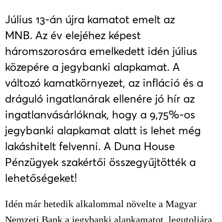
Július 13-án újra kamatot emelt az
MNB.
Az év elejéhez képest
háromszorosára emelkedett idén július
közepére a jegybanki alapkamat. A
változó kamatkörnyezet, az infláció és a
dráguló ingatlanárak ellenére jó hír az
ingatlanvásárlóknak, hogy a 9,75%-os
jegybanki alapkamat alatt is lehet még
lakáshitelt felvenni. A Duna House
Pénzügyek szakértői összegyűjtötték a
lehetőségeket!
Idén már hetedik alkalommal növelte a Magyar
Nemzeti Bank a jegybanki alapkamatot, legutoljára