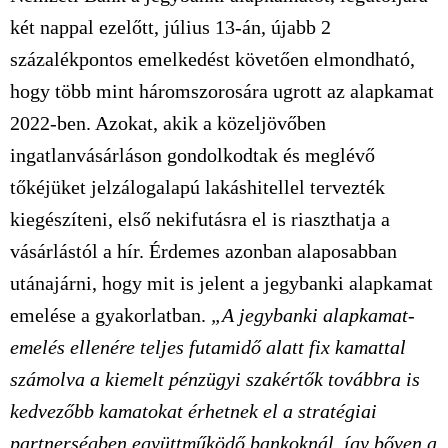
két nappal ezelőtt, július 13-án, újabb 2
százalékpontos emelkedést követően elmondható,
hogy több mint háromszorosára ugrott az alapkamat
2022-ben. Azokat, akik a közeljövőben
ingatlanvásárláson gondolkodtak és meglévő
tőkéjüket jelzálogalapú lakáshitellel tervezték
kiegészíteni, első nekifutásra el is riaszthatja a
vásárlástól a hír. Érdemes azonban alaposabban
utánajárni, hogy mit is jelent a jegybanki alapkamat
emelése a gyakorlatban.
„A jegybanki alapkamat-
emelés ellenére teljes futamidő alatt fix kamattal
számolva a kiemelt pénzügyi szakértők továbbra is
kedvezőbb kamatokat érhetnek el a stratégiai
partnerségben együttműködő bankoknál, így bőven a