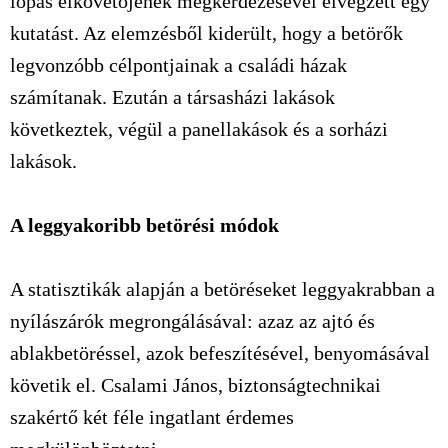
lopás elkövetőjének megkérdezésével elvégzett egy
kutatást. Az elemzésből kiderült, hogy a betörők
legvonzóbb célpontjainak a családi házak
számítanak. Ezután a társasházi lakások
következtek, végül a panellakások és a sorházi
lakások.
A leggyakoribb betörési módok
A statisztikák alapján a betöréseket leggyakrabban a
nyílászárók megrongálásával: azaz az ajtó és
ablakbetöréssel, azok befeszítésével, benyomásával
követik el. Csalami János, biztonságtechnikai
szakértő két féle ingatlant érdemes