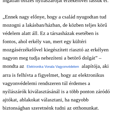
ingatlan összes nyílászáróját érzékelővel lássuk el.
„Ennek nagy előnye, hogy a család nyugodtan tud
mozogni a lakásban/házban, de közben teljes körű
védelem alatt áll. Ez a társasházak esetében is
fontos, ahol erkély van, mert egy kültéri
mozgásérzékelővel kiegészített riasztó az erkélyen
nagyon meg tudja nehezíteni a betörő dolgát” –
mondta az
alapítója, aki
Elektronika Vonala Vagyonvédelem
arra is felhívta a figyelmet, hogy az elektronikus
vagyonvédelemi rendszeren túl érdemes a
nyílászárók kiválasztásánál is a több ponton záródó
ajtókat, ablakokat választani, ha nagyobb
biztonságban szeretnénk tudni az otthonunkat.