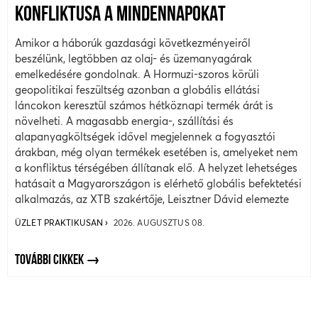
KONFLIKTUSA A MINDENNAPOKAT
Amikor a háborúk gazdasági következményeiről
beszélünk, legtöbben az olaj- és üzemanyagárak
emelkedésére gondolnak. A Hormuzi-szoros körüli
geopolitikai feszültség azonban a globális ellátási
láncokon keresztül számos hétköznapi termék árát is
növelheti. A magasabb energia-, szállítási és
alapanyagköltségek idővel megjelennek a fogyasztói
árakban, még olyan termékek esetében is, amelyeket nem
a konfliktus térségében állítanak elő. A helyzet lehetséges
hatásait a Magyarországon is elérhető globális befektetési
alkalmazás, az XTB szakértője, Leisztner Dávid elemezte
ÜZLET PRAKTIKUSAN
2026. AUGUSZTUS 08.
TOVÁBBI CIKKEK