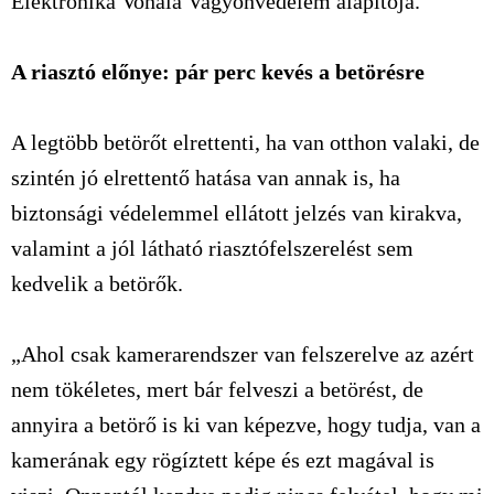
Elektronika Vonala Vagyonvédelem alapítója.
A riasztó előnye: pár perc kevés a betörésre
A legtöbb betörőt elrettenti, ha van otthon valaki, de
szintén jó elrettentő hatása van annak is, ha
biztonsági védelemmel ellátott jelzés van kirakva,
valamint a jól látható riasztófelszerelést sem
kedvelik a betörők.
„Ahol csak kamerarendszer van felszerelve az azért
nem tökéletes, mert bár felveszi a betörést, de
annyira a betörő is ki van képezve, hogy tudja, van a
kamerának egy rögíztett képe és ezt magával is