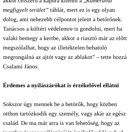
akkor célszerű a kapura kitenni a „
Kamerával
megfigyelt terület”
táblát, mert ez is egy olyan
dolog, ami nehezebb célpontot jelent a betörőnek.
Tanácsos a kültéri védelemre is gondolni, mert ha
valaki bemegy a kertbe, akkor a riasztó már az előtt
megszólalhat, hogy az illetéktelen behatoló
megrongálná az ajtót vagy az ablakot” – tette hozzá
Csalami János.
Érdemes a nyílászárókat is érzékelővel ellátni
Sokszor úgy mennek be a betörők, hogy közben
otthon tartózkodik egy személy, vagy akár az egész
család. De ma már arra is van lehetőség, hogy az