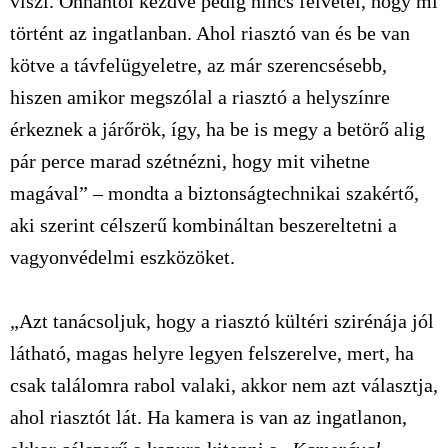
viszi. Onnantól kezdve pedig nincs felvétel, hogy mi
történt az ingatlanban. Ahol riasztó van és be van
kötve a távfelügyeletre, az már szerencsésebb,
hiszen amikor megszólal a riasztó a helyszínre
érkeznek a járőrök, így, ha be is megy a betörő alig
pár perce marad szétnézni, hogy mit vihetne
magával” – mondta a biztonságtechnikai szakértő,
aki szerint célszerű kombináltan beszereltetni a
vagyonvédelmi eszközöket.
„Azt tanácsoljuk, hogy a riasztó kültéri szirénája jól
látható, magas helyre legyen felszerelve, mert, ha
csak találomra rabol valaki, akkor nem azt választja,
ahol riasztót lát. Ha kamera is van az ingatlanon,