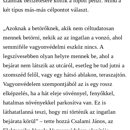
számlák befizetésére költik a lopott pénzt. Mind a
két típus más-más célpontot választ.
„Azoknak a betörőknek, akik nem céltudatosan
mennek betörni, nekik az az ingatlan a vonzó, ahol
semmiféle vagyonvédelmi eszköz nincs. A
legszívesebben olyan helyre mennek be, ahol a
bejárat nem látszik az utcáról, esetleg be tud jutni a
szomszéd felől, vagy egy hátsó ablakon, teraszajtón.
Vagyonvédelem szempontjából az is egy rossz
elképzelés, ha a hát eleje sövénnyel, fenyőkkel,
hatalmas növényekkel parkosítva van. Ez is
láthatatlanná teszi, hogy mi történik az ingatlan
bejárata körül” – tette hozzá Csalami János, az