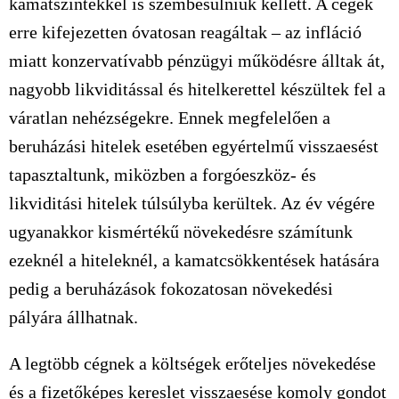
kamatszintekkel is szembesülniük kellett. A cégek
erre kifejezetten óvatosan reagáltak – az infláció
miatt konzervatívabb pénzügyi működésre álltak át,
nagyobb likviditással és hitelkerettel készültek fel a
váratlan nehézségekre. Ennek megfelelően a
beruházási hitelek esetében egyértelmű visszaesést
tapasztaltunk, miközben a forgóeszköz- és
likviditási hitelek túlsúlyba kerültek. Az év végére
ugyanakkor kismértékű növekedésre számítunk
ezeknél a hiteleknél, a kamatcsökkentések hatására
pedig a beruházások fokozatosan növekedési
pályára állhatnak.
A legtöbb cégnek a költségek erőteljes növekedése
és a fizetőképes kereslet visszaesése komoly gondot