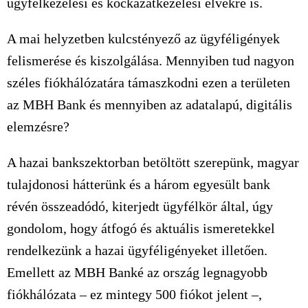
ügyfélkezelési és kockázatkezelési elvekre is.
A mai helyzetben kulcstényező az ügyféligények
felismerése és kiszolgálása. Mennyiben tud nagyon
széles fiókhálózatára támaszkodni ezen a területen
az MBH Bank és mennyiben az adatalapú, digitális
elemzésre?
A hazai bankszektorban betöltött szerepünk, magyar
tulajdonosi hátterünk és a három egyesült bank
révén összeadódó, kiterjedt ügyfélkör által, úgy
gondolom, hogy átfogó és aktuális ismeretekkel
rendelkezünk a hazai ügyféligényeket illetően.
Emellett az MBH Banké az ország legnagyobb
fiókhálózata – ez mintegy 500 fiókot jelent –,