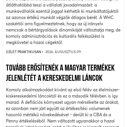
átláthatóbbá teszi a vállalati javadalmazást: a
munkavállalók ezentúl joggal kérhetik ki munkáltatójuktól
az azonos értékű munkát végzők átlagos bérét. A WHC
szakértői arra figyelmeztetnek, hogy az új irányelv
nemcsak a bértárgyalások dinamikáját változtatja meg, de
komoly adminisztrációs és kulturális felkészülést is
megkövetel a hazai cégektől.
ÜZLET PRAKTIKUSAN
2026. AUGUSZTUS 09.
TOVÁBB ERŐSÍTENÉK A MAGYAR TERMÉKEK
JELENLÉTÉT A KERESKEDELMI LÁNCOK
Komoly alkalmazkodást kívánt az első félév az élelmiszer-
kiskereskedelmi láncoktól és ez a második félévben is így
marad. A deflációs környezet ugyan mérsékelte az árakat,
ez azonban nem járt együtt az értékesítési volumenek
hasonló mértékű növekedésével - derült ki a CBA és a
Penny értékeléséből. Nem változott ugyanakkor a hazai