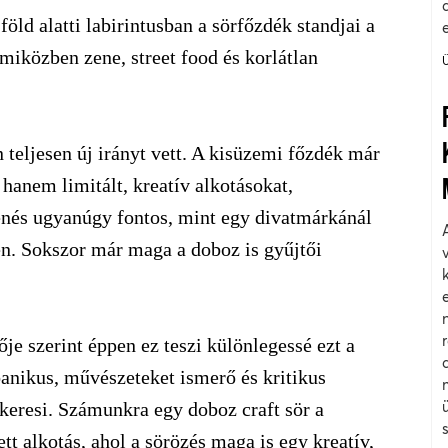
öld alatti labirintusban a sörfőzdék standjai a
 miközben zene, street food és korlátlan
 teljesen új irányt vett. A kisüzemi főzdék már
anem limitált, kreatív alkotásokat,
enés ugyanúgy fontos, mint egy divatmárkánál
n. Sokszor már maga a doboz is gyűjtői
je szerint éppen ez teszi különlegessé ezt a
banikus, művészeteket ismerő és kritikus
 keresi. Számunkra egy doboz craft sör a
tt alkotás, ahol a sörözés maga is egy kreatív,