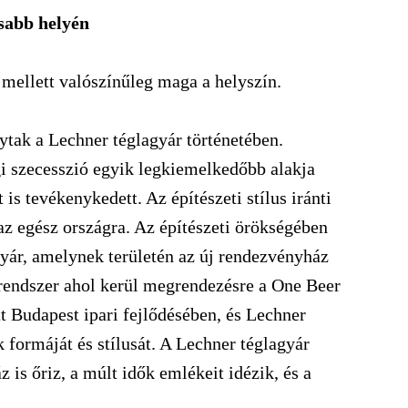
osabb helyén
mellett valószínűleg maga a helyszín.
tak a Lechner téglagyár történetében.
 szecesszió egyik legkiemelkedőbb alakja
 is tevékenykedett. Az építészeti stílus iránti
 az egész országra. Az építészeti örökségében
gyár, amelynek területén az új rendezvényház
erendszer ahol kerül megrendezésre a One Beer
ott Budapest ipari fejlődésében, és Lechner
 formáját és stílusát. A Lechner téglagyár
 is őriz, a múlt idők emlékeit idézik, és a