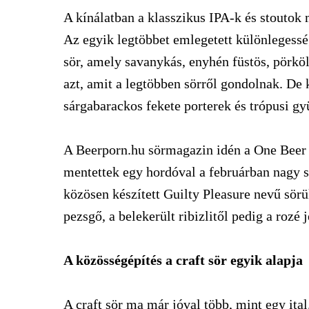
A kínálatban a klasszikus IPA-k és stoutok 
Az egyik legtöbbet emlegetett különlegesség
sör, amely savanykás, enyhén füstös, pörköl
azt, amit a legtöbben sörről gondolnak. De
sárgabarackos fekete porterek és trópusi g
A Beerporn.hu sörmagazin idén a One Beer F
mentettek egy hordóval a februárban nagy s
közösen készített Guilty Pleasure nevű sörü
pezsgő, a belekerült ribizlitől pedig a rozé j
A közösségépítés a craft sör egyik alapja
A craft sör ma már jóval több, mint egy ital