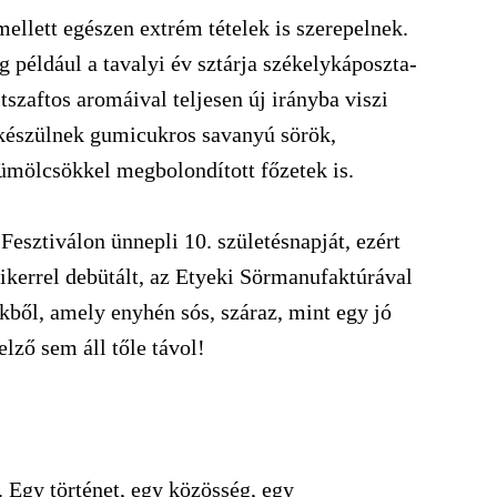
mellett egészen extrém tételek is szerepelnek.
 például a tavalyi év sztárja székelykáposzta-
tszaftos aromáival teljesen új irányba viszi
 készülnek gumicukros savanyú sörök,
yümölcsökkel megbolondított főzetek is.
esztiválon ünnepli 10. születésnapját, ezért
ikerrel debütált, az Etyeki Sörmanufaktúrával
kből, amely enyhén sós, száraz, mint egy jó
elző sem áll tőle távol!
. Egy történet, egy közösség, egy