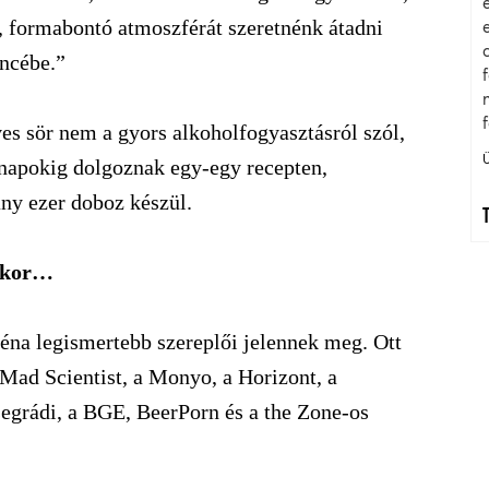
, formabontó atmoszférát szeretnénk átadni
incébe.”
ves sör nem a gyors alkoholfogyasztásról szól,
ónapokig dolgoznak egy-egy recepten,
ny ezer doboz készül.
ukor…
céna legismertebb szereplői jelennek meg. Ott
 Mad Scientist, a Monyo, a Horizont, a
segrádi, a BGE, BeerPorn és a the Zone-os