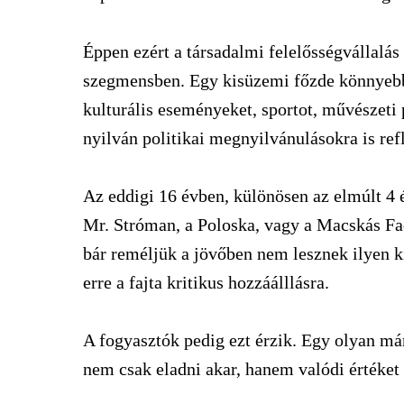
Éppen ezért a társadalmi felelősségvállalás
szegmensben. Egy kisüzemi főzde könnyebbe
kulturális eseményeket, sportot, művészeti
nyilván politikai megnyilvánulásokra is ref
Az eddigi 16 évben, különösen az elmúlt 4 é
Mr. Stróman, a Poloska, vagy a Macskás Fadís
bár reméljük a jövőben nem lesznek ilyen 
erre a fajta kritikus hozzáálllásra.
A fogyasztók pedig ezt érzik. Egy olyan m
nem csak eladni akar, hanem valódi értéket i