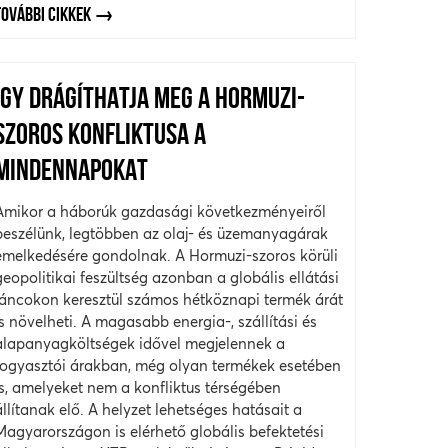
TOVÁBBI CIKKEK
ÍGY DRÁGÍTHATJA MEG A HORMUZI-
SZOROS KONFLIKTUSA A
MINDENNAPOKAT
Amikor a háborúk gazdasági következményeiről
beszélünk, legtöbben az olaj- és üzemanyagárak
emelkedésére gondolnak. A Hormuzi-szoros körüli
geopolitikai feszültség azonban a globális ellátási
láncokon keresztül számos hétköznapi termék árát
is növelheti. A magasabb energia-, szállítási és
alapanyagköltségek idővel megjelennek a
fogyasztói árakban, még olyan termékek esetében
is, amelyeket nem a konfliktus térségében
állítanak elő. A helyzet lehetséges hatásait a
Magyarországon is elérhető globális befektetési