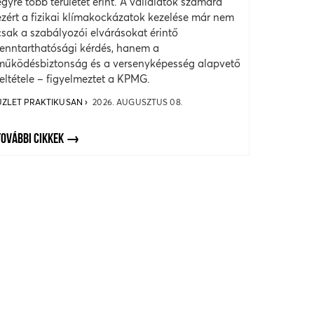
egyre több területet érint. A vállalatok számára
ezért a fizikai klímakockázatok kezelése már nem
csak a szabályozói elvárásokat érintő
fenntarthatósági kérdés, hanem a
működésbiztonság és a versenyképesség alapvető
feltétele – figyelmeztet a KPMG.
ÜZLET PRAKTIKUSAN
2026. AUGUSZTUS 08.
TOVÁBBI CIKKEK