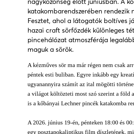
nagyközönség előtt júniusban. A kő
katakombarendszerében rendezik m
Fesztet, ahol a látogatók boltíves j
hazai craft sörfőzdék különleges tét
pincehálózat atmoszférája legaláb
maguk a sörök.
A kézműves sör ma már régen nem csak arró
péntek esti buliban. Egyre inkább egy kreatí
ugyanannyira számít az ital mögötti történet
a világot költözteti most szó szerint a föld
is a kőbányai Lechner pincék katakomba r
A 2026. június 19-én, pénteken 18:00 és 00
egy posztapokaliptikus film díszletének, mi