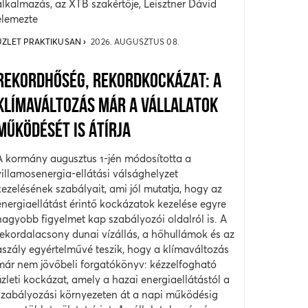
alkalmazás, az XTB szakértője, Leisztner Dávid
elemezte
ÜZLET PRAKTIKUSAN
2026. AUGUSZTUS 08.
REKORDHŐSÉG, REKORDKOCKÁZAT: A
KLÍMAVÁLTOZÁS MÁR A VÁLLALATOK
MŰKÖDÉSÉT IS ÁTÍRJA
A kormány augusztus 1-jén módosította a
villamosenergia-ellátási válsághelyzet
kezelésének szabályait, ami jól mutatja, hogy az
energiaellátást érintő kockázatok kezelése egyre
nagyobb figyelmet kap szabályozói oldalról is. A
rekordalacsony dunai vízállás, a hőhullámok és az
aszály egyértelművé teszik, hogy a klímaváltozás
már nem jövőbeli forgatókönyv: kézzelfogható
üzleti kockázat, amely a hazai energiaellátástól a
szabályozási környezeten át a napi működésig