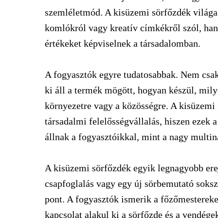
szemléletmód. A kisüzemi sörfőzdék világa
komlókról vagy kreatív címkékről szól, han
értékeket képviselnek a társadalomban.
A fogyasztók egyre tudatosabbak. Nem csak 
ki áll a termék mögött, hogyan készül, mil
környezetre vagy a közösségre. A kisüzemi 
társadalmi felelősségvállalás, hiszen ezek
állnak a fogyasztóikkal, mint a nagy multin
A kisüzemi sörfőzdék egyik legnagyobb erej
csapfoglalás vagy egy új sörbemutató soks
pont. A fogyasztók ismerik a főzőmestereket
kapcsolat alakul ki a sörfőzde és a vendége