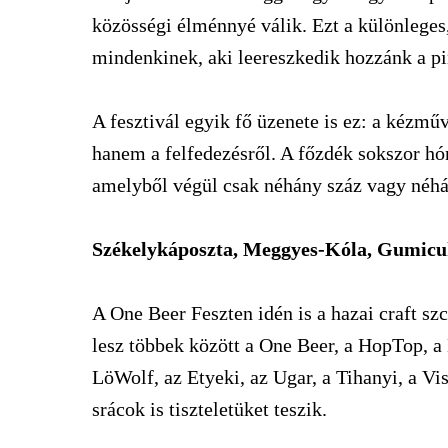
közösségi élménnyé válik. Ezt a különleges
mindenkinek, aki leereszkedik hozzánk a p
A fesztivál egyik fő üzenete is ez: a kézmű
hanem a felfedezésről. A főzdék sokszor h
amelyből végül csak néhány száz vagy néhá
Székelykáposzta, Meggyes-Kóla, Gumic
A One Beer Feszten idén is a hazai craft sz
lesz többek között a One Beer, a HopTop, a
LöWolf, az Etyeki, az Ugar, a Tihanyi, a Vi
srácok is tiszteletüket teszik.