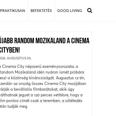
 PRAKTIKUSAN
BEFEKTETÉS
GOOD LIVING
ÚJABB RANDOM MOZIKALAND A CINEMA
CITYBEN!
2026. AUGUSZTUS 05.
A Cinema City népszerű eseménysorozata, a
Random Mozikaland idén nyáron ismét próbára
teszi a közönség kíváncsiságát. Augusztus 12-én,
szerdán az ország összes Cinema City mozijában
várják a bevállalós filmbarátokat, akik úgy
válthatnak jegyet a 120 perces vetítésre, hogy a
film pontos címét csak a teremben, a sötétedés
után tudják meg.