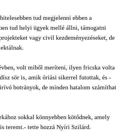
 hitelesebben tud megjelenni ebben a
n tud helyi ügyek mellé állni, támogatni
 projekteket vagy civil kezdeményezéseket, de
lektálnak.
vben, volt miből meríteni, ilyen fricska volta
z sör is, amik óriási sikerrel futottak, és -
kirívó botrányok, de minden hatalom számíthat
árkához sokkal könnyebben kötődnek, amely
s teremt.- tette hozzá Nyíri Szilárd.