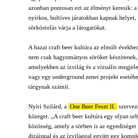
azonban pontosan ezt az élményt keresik: a f
nyirkos, boltíves járatokban kapnak helyet,
sörkóstolás várja a látogatókat.
A hazai craft beer kultúra az elmúlt években
nem csak hagyományos söröket készítenek, h
amelyekben az ízvilág és a vizuális megjel
vagy egy underground zenei projekt esetébe
tárgynak számít.
Nyíri Szilárd, a
One Beer Feszt II.
szervező
közeget. „A craft beer kultúra egy olyan ur
közösség, amely a sörben is az egyediséget
dizájnnal és az ízvilággal együtt egy komple