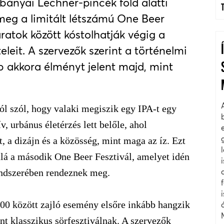
bányai Lechner-pincék föld alatti
eg a limitált létszámú One Beer
áratok között kóstolhatják végig a
eleit. A szervezők szerint a történelmi
b akkora élményt jelent majd, mint
l szól, hogy valaki megiszik egy IPA-t egy
v, urbánus életérzés lett belőle, ahol
, a dizájn és a közösség, mint maga az íz. Ezt
 alá a második One Beer Fesztivál, amelyet idén
endszerében rendeznek meg.
:00 között zajló esemény elsőre inkább hangzik
nt klasszikus sörfesztiválnak. A szervezők