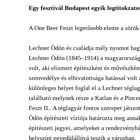
Egy fesztivál Budapest egyik legtitokzat
A One Beer Feszt legerősebb eleme a sörök 
Lechner Ödön és családja mély nyomot hagy
Lechner Ödön (1845–1914) a magyarországi
volt, aki elismert építészként és művészként
szenvedélye és elhivatottsága hatással volt
különleges helyet foglal el a Lechner tégla
található melynek része a Katlan és a Pinc
Feszt II.. A téglagyár fontos szerepet játsz
Ödön építészeti víziója határozta meg annak
építészeti jegyei, amelyeket a rendezvényház
helyszínt egyedülállóvá teszik a városban.