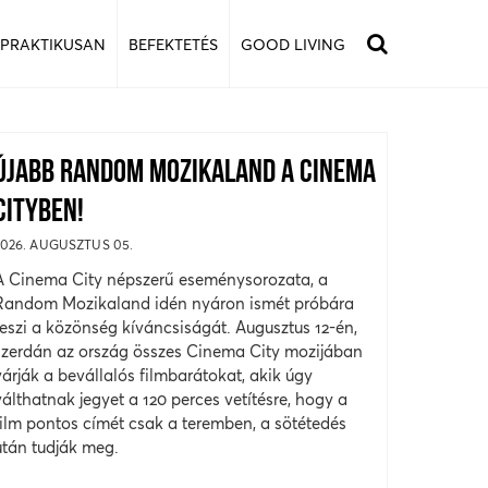
 PRAKTIKUSAN
BEFEKTETÉS
GOOD LIVING
ÚJABB RANDOM MOZIKALAND A CINEMA
CITYBEN!
2026. AUGUSZTUS 05.
A Cinema City népszerű eseménysorozata, a
Random Mozikaland idén nyáron ismét próbára
teszi a közönség kíváncsiságát. Augusztus 12-én,
szerdán az ország összes Cinema City mozijában
várják a bevállalós filmbarátokat, akik úgy
válthatnak jegyet a 120 perces vetítésre, hogy a
film pontos címét csak a teremben, a sötétedés
után tudják meg.