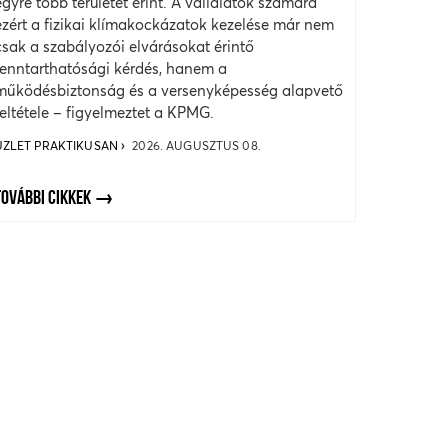
egyre több területet érint. A vállalatok számára
ezért a fizikai klímakockázatok kezelése már nem
csak a szabályozói elvárásokat érintő
fenntarthatósági kérdés, hanem a
működésbiztonság és a versenyképesség alapvető
feltétele – figyelmeztet a KPMG.
ÜZLET PRAKTIKUSAN
2026. AUGUSZTUS 08.
TOVÁBBI CIKKEK