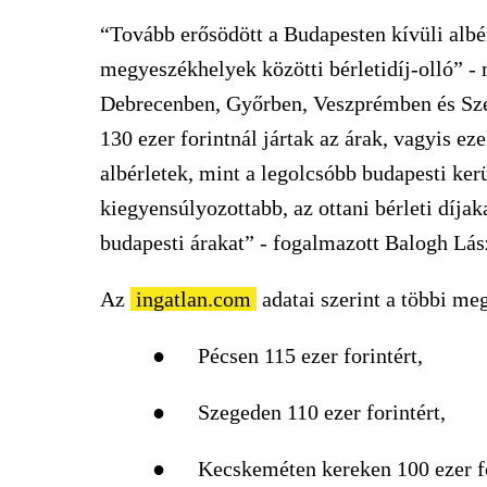
“Tovább erősödött a Budapesten kívüli albér
megyeszékhelyek közötti bérletidíj-olló” -
Debrecenben, Győrben, Veszprémben és Szé
130 ezer forintnál jártak az árak, vagyis e
albérletek, mint a legolcsóbb budapesti ke
kiegyensúlyozottabb, az ottani bérleti díja
budapesti árakat” - fogalmazott Balogh Lás
Az
ingatlan.com
adatai szerint a többi me
● Pécsen 115 ezer forintért,
● Szegeden 110 ezer forintért,
● Kecskeméten kereken 100 ezer fori