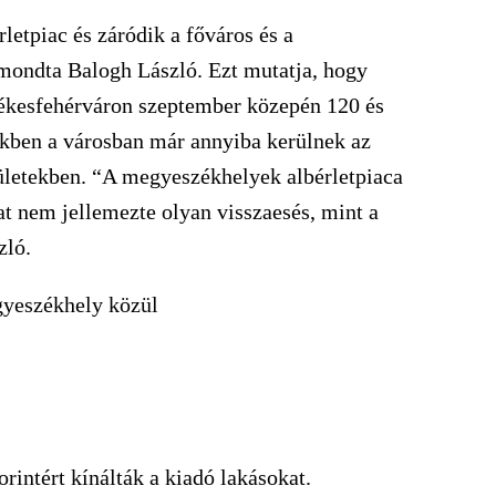
letpiac és záródik a főváros és a
 mondta Balogh László. Ezt mutatja, hogy
kesfehérváron szeptember közepén 120 és
zekben a városban már annyiba kerülnek az
rületekben. “A megyeszékhelyek albérletpiaca
kat nem jellemezte olyan visszaesés, mint a
zló.
gyeszékhely közül
ntért kínálták a kiadó lakásokat.