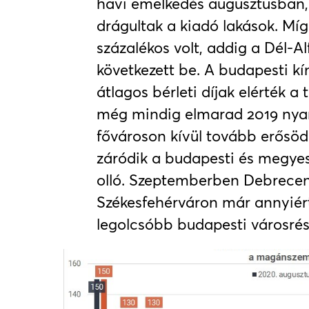
havi emelkedés augusztusban, 
drágultak a kiadó lakások. Mí
százalékos volt, addig a Dél-Al
következett be. A budapesti k
átlagos bérleti díjak elérték a t
még mindig elmarad 2019 nyará
fővároson kívül tovább erősöd
záródik a budapesti és megyesz
olló. Szeptemberben Debrece
Székesfehérváron már annyiért 
legolcsóbb budapesti városré