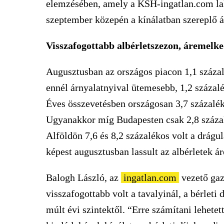
elemzésében, amely a KSH-ingatlan.com lak
szeptember közepén a kínálatban szereplő át
Visszafogottabb albérletszezon, áremelke
Augusztusban az országos piacon 1,1 százalé
ennél árnyalatnyival ütemesebb, 1,2 százalé
Éves összevetésben országosan 3,7 százalék
Ugyanakkor míg Budapesten csak 2,8 száza
Alföldön 7,6 és 8,2 százalékos volt a drág
képest augusztusban lassult az albérletek á
Balogh László, az
ingatlan.com
vezető gaz
visszafogottabb volt a tavalyinál, a bérleti
múlt évi szintektől. “Erre számítani lehetet