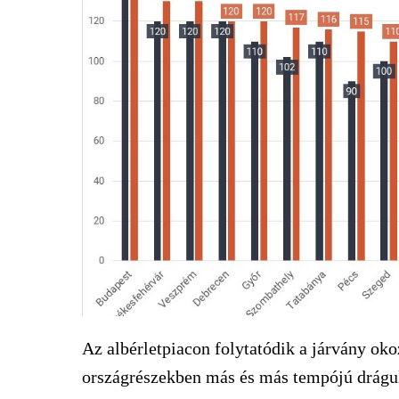
Az albérletpiacon folytatódik a járvány oko
országrészekben más és más tempójú drágulá