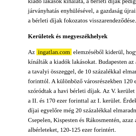
kiadó lakások kínálata, a bérleti díjak pedi
járványhatás enyhülésével, a gazdaság újr
a bérleti díjak fokozatos visszarendeződése.
Kerületek és megyeszékhelyek
Az
ingatlan.com
elemzéséből kiderül, hog
kínálták a kiadók lakásokat. Budapesten az 
a tavalyi összeggel, de 10 százalékkal elm
forinttól. A különböző városrészekben 120 e
szóródtak a havi bérleti díjak. Az V. kerület
a II. és 170 ezer forinttal az I. kerület. Ér
díjai egyelőre még 20 százalékkal elmaradn
Csepelen, Kispesten és Rákosmentén, azaz a
albérleteket, 120-125 ezer forintért.