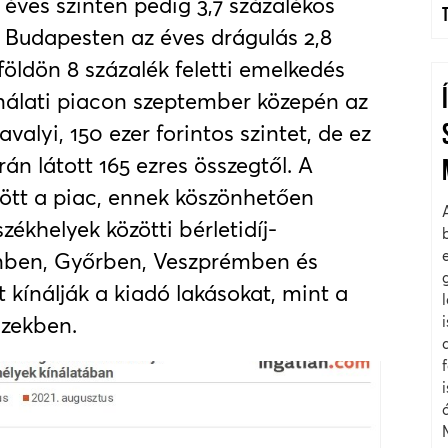
éves szinten pedig 3,7 százalékos
g Budapesten az éves drágulás 2,8
földön 8 százalék feletti emelkedés
ínálati piacon szeptember közepén az
avalyi, 150 ezer forintos szintet, de ez
n látott 165 ezres összegtől. A
ött a piac, ennek köszönhetően
ékhelyek közötti bérletidíj-
nben, Győrben, Veszprémben és
kínálják a kiadó lakásokat, mint a
szekben.