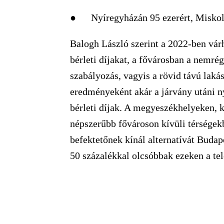
● Nyíregyházán 95 ezerért, Miskolco
Balogh László szerint a 2022-ben vár
bérleti díjakat, a fővárosban a nemré
szabályozás, vagyis a rövid távú laká
eredményeként akár a járvány utáni n
bérleti díjak. A megyeszékhelyeken,
népszerűbb fővároson kívüli térségekb
befektetőnek kínál alternatívát Budap
50 százalékkal olcsóbbak ezeken a te