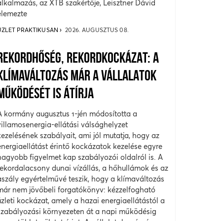
alkalmazás, az XTB szakértője, Leisztner Dávid
elemezte
ÜZLET PRAKTIKUSAN
2026. AUGUSZTUS 08.
REKORDHŐSÉG, REKORDKOCKÁZAT: A
KLÍMAVÁLTOZÁS MÁR A VÁLLALATOK
MŰKÖDÉSÉT IS ÁTÍRJA
A kormány augusztus 1-jén módosította a
villamosenergia-ellátási válsághelyzet
kezelésének szabályait, ami jól mutatja, hogy az
energiaellátást érintő kockázatok kezelése egyre
nagyobb figyelmet kap szabályozói oldalról is. A
rekordalacsony dunai vízállás, a hőhullámok és az
aszály egyértelművé teszik, hogy a klímaváltozás
már nem jövőbeli forgatókönyv: kézzelfogható
üzleti kockázat, amely a hazai energiaellátástól a
szabályozási környezeten át a napi működésig