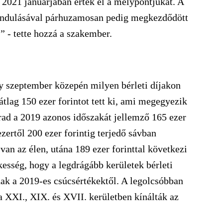
g 2021 januárjában érték el a mélypontjukat. A
aindulásával párhuzamosan pedig megkezdődött
” - tette hozzá a szakember.
y szeptember közepén milyen bérleti díjakon
átlag 150 ezer forintot tett ki, ami megegyezik
arad a 2019 azonos időszakát jellemző 165 ezer
zertől 200 ezer forintig terjedő sávban
 van az élen, utána 189 ezer forinttal következi
dekesség, hogy a legdrágább kerületek bérleti
ak a 2019-es csúcsértékektől. A legolcsóbban
 XXI., XIX. és XVII. kerületben kínálták az