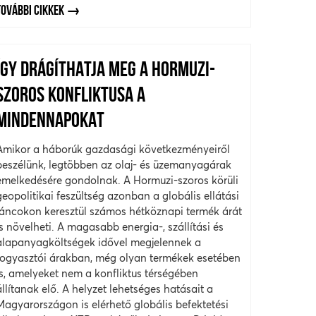
TOVÁBBI CIKKEK
ÍGY DRÁGÍTHATJA MEG A HORMUZI-
SZOROS KONFLIKTUSA A
MINDENNAPOKAT
Amikor a háborúk gazdasági következményeiről
beszélünk, legtöbben az olaj- és üzemanyagárak
emelkedésére gondolnak. A Hormuzi-szoros körüli
geopolitikai feszültség azonban a globális ellátási
láncokon keresztül számos hétköznapi termék árát
is növelheti. A magasabb energia-, szállítási és
alapanyagköltségek idővel megjelennek a
fogyasztói árakban, még olyan termékek esetében
is, amelyeket nem a konfliktus térségében
állítanak elő. A helyzet lehetséges hatásait a
Magyarországon is elérhető globális befektetési