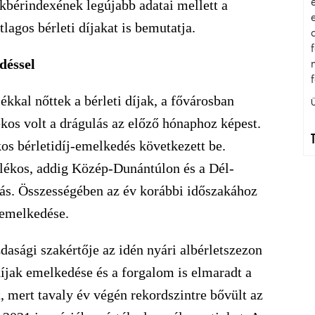
bérindexének legújabb adatai mellett a
lagos bérleti díjakat is bemutatja.
déssel
kkal nőttek a bérleti díjak, a fővárosban
kos volt a drágulás az előző hónaphoz képest.
os bérletidíj-emelkedés következett be.
lékos, addig Közép-Dunántúlon és a Dél-
ulás. Összességében az év korábbi időszakához
remelkedése.
dasági szakértője az idén nyári albérletszezon
 díjak emelkedése és a forgalom is elmaradt a
t, mert tavaly év végén rekordszintre bővült az