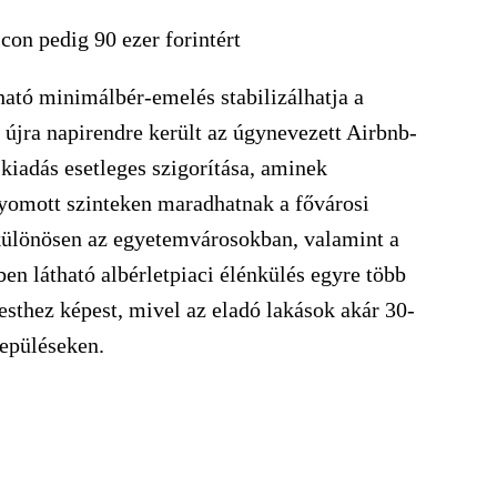
n pedig 90 ezer forintért
ható minimálbér-emelés stabilizálhatja a
g újra napirendre került az úgynevezett Airbnb-
skiadás esetleges szigorítása, aminek
yomott szinteken maradhatnak a fővárosi
 különösen az egyetemvárosokban, valamint a
en látható albérletpiaci élénkülés egyre több
esthez képest, mivel az eladó lakások akár 30-
lepüléseken.