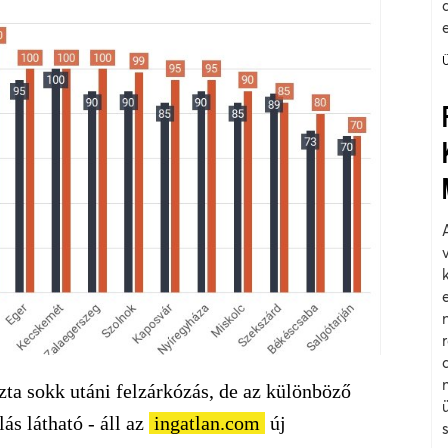
zta sokk utáni felzárkózás, de az különböző
s látható - áll az
ingatlan.com
új