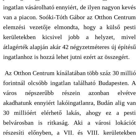
ingatlan vásárolható ennyiért, de ilyen nagyon kevés
van a piacon. Soóki-Tóth Gábor az Otthon Centrum
elemzési vezetője elmondta, hogy a külső pesti
kerületekben kicsivel jobb a helyzet, mivel
átlagérték alapján akár 42 négyzetméteres új építésű
ingatlanhoz is hozzá lehet jutni ezért az összegért.
Az Otthon Centrum kínálatában több száz 30 millió
forintnál olcsóbb ingatlan található Budapesten. A
város népszerűbb részein azonban elvétve
akadhatunk ennyiért lakóingatlanra, Budán alig van
30 millióért elérhető lakás, ahogy ez a pesti
belvárosban is ritkaság. Aki a városi lokációt
részesíti előnyben, a VII. és VIII. kerületekben