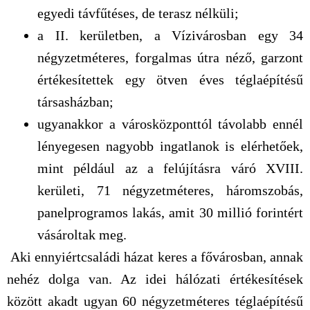
egyedi távfűtéses, de terasz nélküli;
a II. kerületben, a Vízivárosban egy 34
négyzetméteres, forgalmas útra néző, garzont
értékesítettek egy ötven éves téglaépítésű
társasházban;
ugyanakkor a városközponttól távolabb ennél
lényegesen nagyobb ingatlanok is elérhetőek,
mint például az a felújításra váró XVIII.
kerületi, 71 négyzetméteres, háromszobás,
panelprogramos lakás, amit 30 millió forintért
vásároltak meg.
Aki ennyiértcsaládi házat keres a fővárosban, annak
nehéz dolga van. Az idei hálózati értékesítések
között akadt ugyan 60 négyzetméteres téglaépítésű