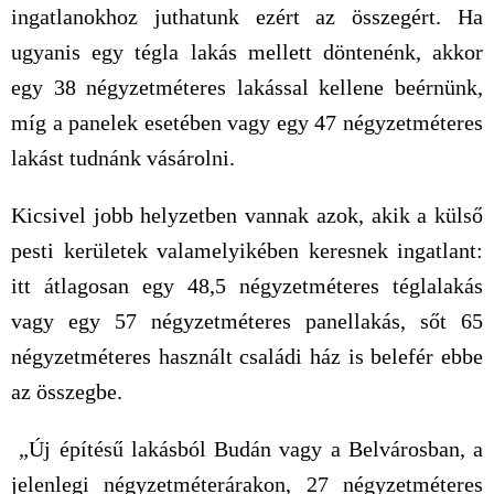
ingatlanokhoz juthatunk ezért az összegért. Ha
ugyanis egy tégla lakás mellett döntenénk, akkor
egy 38 négyzetméteres lakással kellene beérnünk,
míg a panelek esetében vagy egy 47 négyzetméteres
lakást tudnánk vásárolni.
Kicsivel jobb helyzetben vannak azok, akik a külső
pesti kerületek valamelyikében keresnek ingatlant:
itt átlagosan egy 48,5 négyzetméteres téglalakás
vagy egy 57 négyzetméteres panellakás, sőt 65
négyzetméteres használt családi ház is belefér ebbe
az összegbe.
„Új építésű lakásból Budán vagy a Belvárosban, a
jelenlegi négyzetméterárakon, 27 négyzetméteres