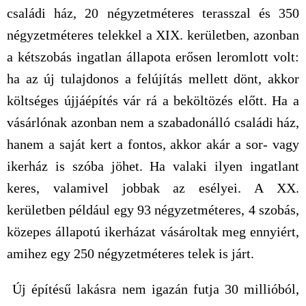
családi ház, 20 négyzetméteres terasszal és 350
négyzetméteres telekkel a XIX. kerületben, azonban
a kétszobás ingatlan állapota erősen leromlott volt:
ha az új tulajdonos a felújítás mellett dönt, akkor
költséges újjáépítés vár rá a beköltözés előtt. Ha a
vásárlónak azonban nem a szabadonálló családi ház,
hanem a saját kert a fontos, akkor akár a sor- vagy
ikerház is szóba jöhet. Ha valaki ilyen ingatlant
keres, valamivel jobbak az esélyei. A XX.
kerületben például egy 93 négyzetméteres, 4 szobás,
közepes állapotú ikerházat vásároltak meg ennyiért,
amihez egy 250 négyzetméteres telek is járt.
Új építésű lakásra nem igazán futja 30 millióból,