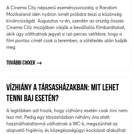
A Cinema City népszerű eseménysorozata, a Random
Mozikaland idén nyáron ismét próbára teszi a közönség
kíváncsiságát. Augusztus 12-én, szerdán az ország összes
Cinema City mozijában várják a bevállalós filmbarátokat,
akik úgy válthatnak jegyet a 120 perces vetítésre, hogy a
film pontos címét csak a teremben, a sötétedés után tudják
meg.
TOVÁBBI CIKKEK
VÍZHIÁNY A TÁRSASHÁZAKBAN: MIT LEHET
TENNI BAJ ESETÉN?
A legtöbben azt hiszik, hogy vízhiány esetén csak inni nem
lesz mit. Pedig egy társasházban néhány óra alatt
használhatatlanná válhatnak a WC-k, megszűnhet az
alapvető higiénia, és közegészségügyi kockázat alakulhat