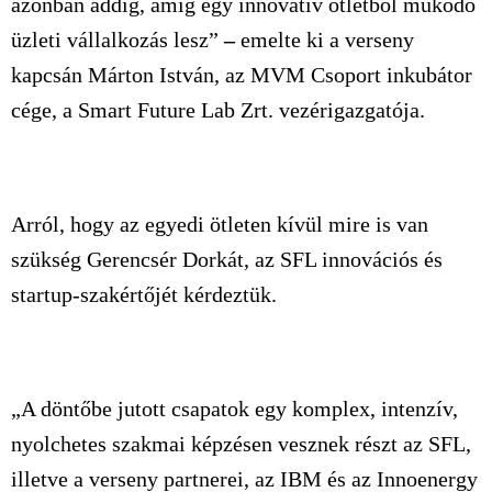
azonban addig, amíg egy innovatív ötletből működő
üzleti vállalkozás lesz”
–
emelte ki a verseny
kapcsán Márton István, az MVM Csoport inkubátor
cége, a Smart Future Lab Zrt. vezérigazgatója.
Arról, hogy az egyedi ötleten kívül mire is van
szükség Gerencsér Dorkát, az SFL innovációs és
startup-szakértőjét kérdeztük.
„A döntőbe jutott csapatok egy komplex, intenzív,
nyolchetes szakmai képzésen vesznek részt az SFL,
illetve a verseny partnerei, az IBM és az Innoenergy