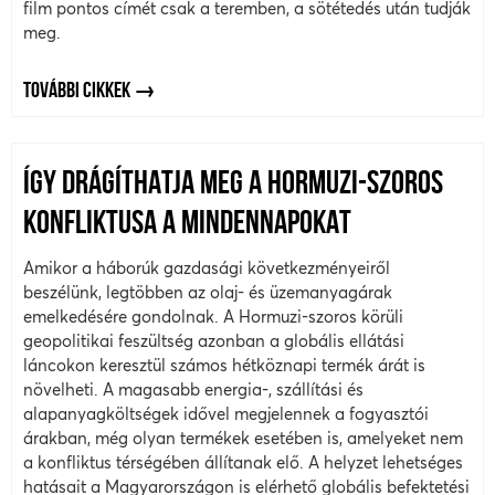
film pontos címét csak a teremben, a sötétedés után tudják
meg.
TOVÁBBI CIKKEK
ÍGY DRÁGÍTHATJA MEG A HORMUZI-SZOROS
KONFLIKTUSA A MINDENNAPOKAT
Amikor a háborúk gazdasági következményeiről
beszélünk, legtöbben az olaj- és üzemanyagárak
emelkedésére gondolnak. A Hormuzi-szoros körüli
geopolitikai feszültség azonban a globális ellátási
láncokon keresztül számos hétköznapi termék árát is
növelheti. A magasabb energia-, szállítási és
alapanyagköltségek idővel megjelennek a fogyasztói
árakban, még olyan termékek esetében is, amelyeket nem
a konfliktus térségében állítanak elő. A helyzet lehetséges
hatásait a Magyarországon is elérhető globális befektetési