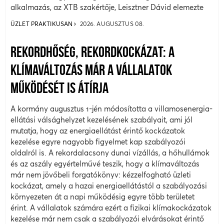
alkalmazás, az XTB szakértője, Leisztner Dávid elemezte
ÜZLET PRAKTIKUSAN
2026. AUGUSZTUS 08.
REKORDHŐSÉG, REKORDKOCKÁZAT: A
KLÍMAVÁLTOZÁS MÁR A VÁLLALATOK
MŰKÖDÉSÉT IS ÁTÍRJA
A kormány augusztus 1-jén módosította a villamosenergia-
ellátási válsághelyzet kezelésének szabályait, ami jól
mutatja, hogy az energiaellátást érintő kockázatok
kezelése egyre nagyobb figyelmet kap szabályozói
oldalról is. A rekordalacsony dunai vízállás, a hőhullámok
és az aszály egyértelművé teszik, hogy a klímaváltozás
már nem jövőbeli forgatókönyv: kézzelfogható üzleti
kockázat, amely a hazai energiaellátástól a szabályozási
környezeten át a napi működésig egyre több területet
érint. A vállalatok számára ezért a fizikai klímakockázatok
kezelése már nem csak a szabályozói elvárásokat érintő