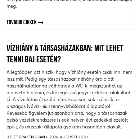
meg.
TOVÁBBI CIKKEK
VÍZHIÁNY A TÁRSASHÁZAKBAN: MIT LEHET
TENNI BAJ ESETÉN?
A legtöbben azt hiszik, hogy vízhiány esetén csak inni nem
lesz mit. Pedig egy társasházban néhány óra alatt
használhatatlanná válhatnak a WC-k, megszűnhet az
alapvető higiénia, és közegészségügyi kockázat alakulhat
ki. A vízellátásról szóló hírek kapcsán sok szó esik az
országos ivóvíz- és szennyvízhálózat állapotáról.
Kevesebb figyelem jut azonban arra, hogy a társasházak
belső vezetékrendszere is sok helyen évtizedekkel ezelőtt
épült, és műszaki állapota gyakran hasonlóan elavult.
ÜZLET PRAKTIKUSAN
2026. AUGUSZTUS 07.