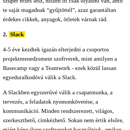
szuper érzés lesz, hiszen itt csak olyasmi van, amit
te saját magadnak “gyűjtöttél”, azaz garantáltan
érdekes cikkek, anyagok, ötletek várnak rád.
2.
Slack
4-5 éve kezdtek igazán elterjedni a csoportos
projektmenedzsment szoftverek, mint amilyen a
Basecamp vagy a Teamwork - ezek közül lassan
egyeduralkodóvá válik a Slack.
A Slackben egyszerűvé válik a csapatmunka, a
tervezés, a feladatok nyomonkövetése, a
kommunikáció. Minden rendszerezett, világos,
szerkeszthető, címkézhető. Sokan nem értik elsőre,
miért kéne ilyen szoftvereket használniuk, amikor