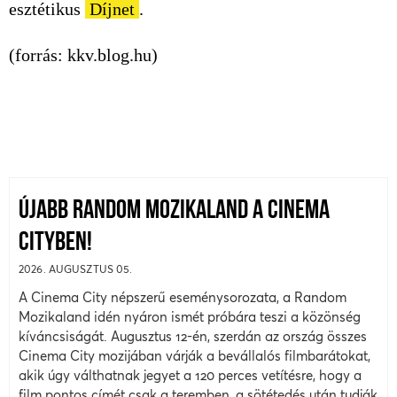
esztétikus
Díjnet
.
(forrás: kkv.blog.hu)
ÚJABB RANDOM MOZIKALAND A CINEMA
CITYBEN!
2026. AUGUSZTUS 05.
A Cinema City népszerű eseménysorozata, a Random
Mozikaland idén nyáron ismét próbára teszi a közönség
kíváncsiságát. Augusztus 12-én, szerdán az ország összes
Cinema City mozijában várják a bevállalós filmbarátokat,
akik úgy válthatnak jegyet a 120 perces vetítésre, hogy a
film pontos címét csak a teremben, a sötétedés után tudják