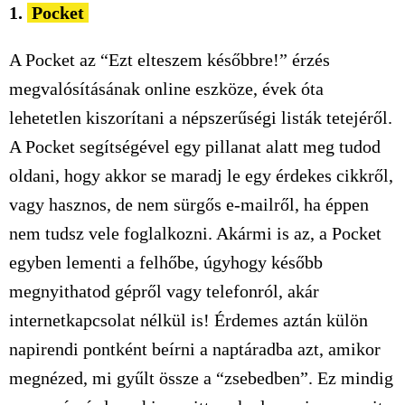
1.
Pocket
A Pocket az “Ezt elteszem későbbre!” érzés
megvalósításának online eszköze, évek óta
lehetetlen kiszorítani a népszerűségi listák tetejéről.
A Pocket segítségével egy pillanat alatt meg tudod
oldani, hogy akkor se maradj le egy érdekes cikkről,
vagy hasznos, de nem sürgős e-mailről, ha éppen
nem tudsz vele foglalkozni. Akármi is az, a Pocket
egyben lementi a felhőbe, úgyhogy később
megnyithatod gépről vagy telefonról, akár
internetkapcsolat nélkül is! Érdemes aztán külön
napirendi pontként beírni a naptáradba azt, amikor
megnézed, mi gyűlt össze a “zsebedben”. Ez mindig