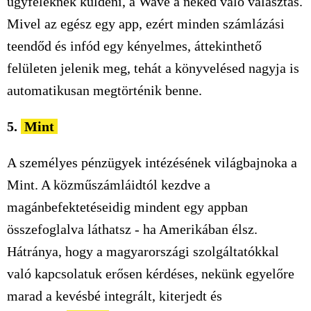
ügyfeleknek küldeni, a Wave a neked való választás.
Mivel az egész egy app, ezért minden számlázási
teendőd és infód egy kényelmes, áttekinthető
felületen jelenik meg, tehát a könyvelésed nagyja is
automatikusan megtörténik benne.
5.
Mint
A személyes pénzügyek intézésének világbajnoka a
Mint. A közműszámláidtól kezdve a
magánbefektetéseidig mindent egy appban
összefoglalva láthatsz - ha Amerikában élsz.
Hátránya, hogy a magyarországi szolgáltatókkal
való kapcsolatuk erősen kérdéses, nekünk egyelőre
marad a kevésbé integrált, kiterjedt és