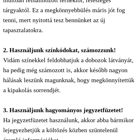
múltban felhalmozott terhektől, felesleges
tárgyaktól. Ez a megkönnyebbülés máris jót fog
tenni, mert nyitottá tesz bennünket az új
tapasztalatokra.
2. Használjunk színkódokat, számozzunk!
Vidám színekkel feldobhatjuk a dobozok látványát,
ha pedig még számozott is, akkor később nagyon
hálásak leszünk magunknak, hogy megkönnyítettük
a kipakolás sorrendjét.
3. Használjunk hagyományos jegyzetfüzetet!
Ha jegyzetfüzetet használunk, akkor abba bármikor
lejegyezhetjük a költözés közben szüntelenül