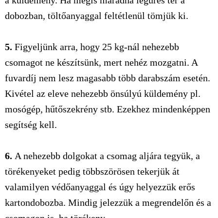
a küldemény. Ha mégis maradna légüres tér a
dobozban, töltőanyaggal feltétlenül tömjük ki.
5.
Figyeljünk arra, hogy 25 kg-nál nehezebb
csomagot ne készítsünk, mert nehéz mozgatni. A
fuvardíj nem lesz magasabb több darabszám esetén.
Kivétel az eleve nehezebb önsúlyú küldemény pl.
mosógép, hűtőszekrény stb. Ezekhez mindenképpen
segítség kell.
6.
A nehezebb dolgokat a csomag aljára tegyük, a
törékenyeket pedig többszörösen tekerjük át
valamilyen védőanyaggal és úgy helyezzük erős
kartondobozba. Mindig jelezzük a megrendelőn és a