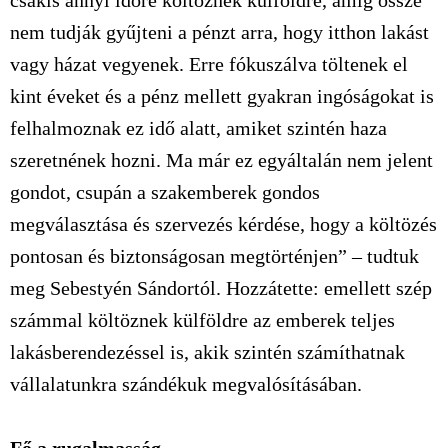
csakis annyi időre költöznek külföldre, amíg össze
nem tudják gyűjteni a pénzt arra, hogy itthon lakást
vagy házat vegyenek. Erre fókuszálva töltenek el
kint éveket és a pénz mellett gyakran ingóságokat is
felhalmoznak ez idő alatt, amiket szintén haza
szeretnének hozni. Ma már ez egyáltalán nem jelent
gondot, csupán a szakemberek gondos
megválasztása és szervezés kérdése, hogy a költözés
pontosan és biztonságosan megtörténjen” – tudtuk
meg Sebestyén Sándortól. Hozzátette: emellett szép
számmal költöznek külföldre az emberek teljes
lakásberendezéssel is, akik szintén számíthatnak
vállalatunkra szándékuk megvalósításában.