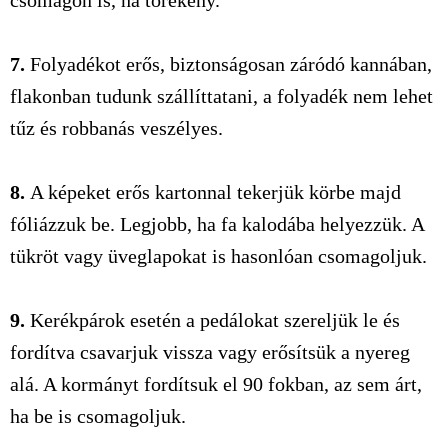
csomagon is, ha törékeny.
7.
Folyadékot erős, biztonságosan záródó kannában,
flakonban tudunk szállíttatani, a folyadék nem lehet
tűz és robbanás veszélyes.
8.
A képeket erős kartonnal tekerjük körbe majd
fóliázzuk be. Legjobb, ha fa kalodába helyezzük. A
tükröt vagy üveglapokat is hasonlóan csomagoljuk.
9.
Kerékpárok esetén a pedálokat szereljük le és
fordítva csavarjuk vissza vagy erősítsük a nyereg
alá. A kormányt fordítsuk el 90 fokban, az sem árt,
ha be is csomagoljuk.