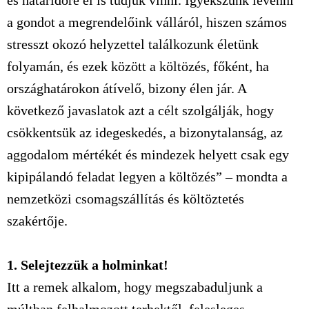
és határidőre el is tudjuk vinni. Igyekszünk levenni
a gondot a megrendelőink válláról, hiszen számos
stresszt okozó helyzettel találkozunk életünk
folyamán, és ezek között a költözés, főként, ha
országhatárokon átívelő, bizony élen jár. A
következő javaslatok azt a célt szolgálják, hogy
csökkentsük az idegeskedés, a bizonytalanság, az
aggodalom mértékét és mindezek helyett csak egy
kipipálandó feladat legyen a költözés” – mondta a
nemzetközi csomagszállítás és költöztetés
szakértője.
1. Selejtezzük a holminkat!
Itt a remek alkalom, hogy megszabaduljunk a