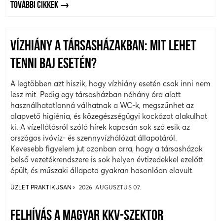
TOVÁBBI CIKKEK
VÍZHIÁNY A TÁRSASHÁZAKBAN: MIT LEHET
TENNI BAJ ESETÉN?
A legtöbben azt hiszik, hogy vízhiány esetén csak inni nem
lesz mit. Pedig egy társasházban néhány óra alatt
használhatatlanná válhatnak a WC-k, megszűnhet az
alapvető higiénia, és közegészségügyi kockázat alakulhat
ki. A vízellátásról szóló hírek kapcsán sok szó esik az
országos ivóvíz- és szennyvízhálózat állapotáról.
Kevesebb figyelem jut azonban arra, hogy a társasházak
belső vezetékrendszere is sok helyen évtizedekkel ezelőtt
épült, és műszaki állapota gyakran hasonlóan elavult.
ÜZLET PRAKTIKUSAN
2026. AUGUSZTUS 07.
FELHÍVÁS A MAGYAR KKV-SZEKTOR