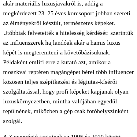
akár materiális luxusjavakról is, addig a
megkérdezett 23–25 éves korcsoport jobban szereti
az élményekről készült, természetes képeket.
Utóbbiak felvetették a hitelesség kérdését: szerintük
az influenszerek hajlandóak akár a hamis luxus
képét is megteremteni a követőbázisuknak.
Példaként említi erre a kutató azt, amikor a
moszkvai reptéren magángépet bérel több influencer
közösen teljes szépítkezési és légiutas-kísérői
szolgáltatással, hogy profi képeket kapjanak olyan
luxuskörnyezetben, mintha valójában egyedül
repülnének, miközben a gép csak fotóhelyszínként
szolgál.
A Z generáció tagjainak az 1995 és 2010 között