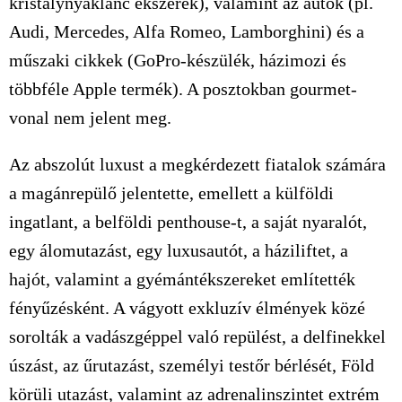
kristálynyaklánc ékszerek), valamint az autók (pl.
Audi, Mercedes, Alfa Romeo, Lamborghini) és a
műszaki cikkek (GoPro-készülék, házimozi és
többféle Apple termék). A posztokban gourmet-
vonal nem jelent meg.
Az abszolút luxust a megkérdezett fiatalok számára
a magánrepülő jelentette, emellett a külföldi
ingatlant, a belföldi penthouse-t, a saját nyaralót,
egy álomutazást, egy luxusautót, a háziliftet, a
hajót, valamint a gyémántékszereket említették
fényűzésként. A vágyott exkluzív élmények közé
sorolták a vadászgéppel való repülést, a delfinekkel
úszást, az űrutazást, személyi testőr bérlését, Föld
körüli utazást, valamint az adrenalinszintet extrém