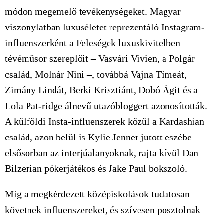
módon megemelő tevékenységeket. Magyar
viszonylatban luxuséletet reprezentáló Instagram-
influenszerként a Feleségek luxuskivitelben
tévéműsor szereplőit – Vasvári Vivien, a Polgár
család, Molnár Nini –, továbbá Vajna Tímeát,
Zimány Lindát, Berki Krisztiánt, Dobó Ágit és a
Lola Pat-ridge álnevű utazóbloggert azonosították.
A külföldi Insta-influenszerek közül a Kardashian
család, azon belül is Kylie Jenner jutott eszébe
elsősorban az interjúalanyoknak, rajta kívül Dan
Bilzerian pókerjátékos és Jake Paul bokszoló.
Míg a megkérdezett középiskolások tudatosan
követnek influenszereket, és szívesen posztolnak