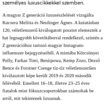
személyes luxuscikkekkel szemben.
A magyar Z generáció luxusészlelését vizsgálta
Kucsera Melitta és Neulinger Ágnes. A kutatásban
120, véletlenszerű kiválogatott posztot elemeztek a
hat legnagyobb követőtáborral rendelkező, szintén a
Z generációhoz tartozó magyar Instagram-
influenszer bejegyzéseiből. A mintába Körcsönyei
Polly, Farkas Timi, Beniipowa, Kemp Zozo, Dezső
Bence és Forstner Csenge tíz-tíz véletlenszerűen
kiválasztott képe került 2019 és 2020 második
félévéből. Emellett 16–18, illetve 23–25 éves
fiatalok mini fókuszcsoportokban számoltak be
arról, mit tekintenek luxusnak.