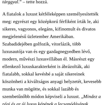
tárggyal.
” – tette hozzá.
A fiatalok a luxust kétféleképpen személyesítették
meg: egyrészt egy középkorú férfiként írták le, aki
sikeres, vagyonos, elegáns, kifinomult és divatos
megjelenésű üzletember Amerikában.
Szabadidejében golfozik, vitorlázik, több
luxusautója van és egy gazdagnegyedben lévő,
modern, művészi luxusvillában él. Másrészt egy
ellenkező luxuskarakterként is ábrázolták, aki
fiatalabb, sokkal kevésbé a saját sikereinek
köszönheti a kiváltságos anyagi helyzetét, kevesebb
munka van mögötte, és sokkal lazább és
szembetűnőbb módon képviseli a luxust. „
Mindez a
régi és az új luxus képének a lecsapódásának