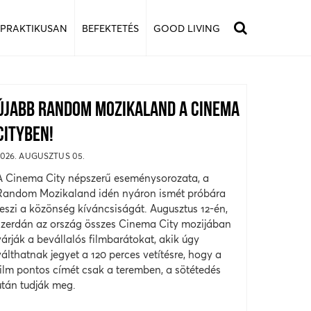
 PRAKTIKUSAN
BEFEKTETÉS
GOOD LIVING
ÚJABB RANDOM MOZIKALAND A CINEMA
CITYBEN!
2026. AUGUSZTUS 05.
A Cinema City népszerű eseménysorozata, a
Random Mozikaland idén nyáron ismét próbára
teszi a közönség kíváncsiságát. Augusztus 12-én,
szerdán az ország összes Cinema City mozijában
várják a bevállalós filmbarátokat, akik úgy
válthatnak jegyet a 120 perces vetítésre, hogy a
film pontos címét csak a teremben, a sötétedés
után tudják meg.