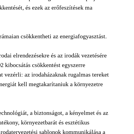
ökkentését, és ezek az erőfeszítések ma
drámaian csökkentheti az energiafogyasztást.
rodai elrendezésekre és az irodák vezetésére
2 kibocsátás csökkentést egyszerre
at vezérli: az irodaházaknak rugalmas tereket
nergiát kell megtakarítaniuk a környezetre
echnológiát, a biztonságot, a kényelmet és az
atékony, környezetbarát és esztétikus
irodatervezetési sablonok kommunikálása a