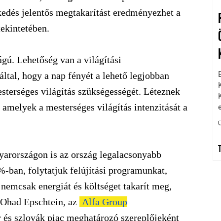
zkedés jelentős megtakarítást eredményezhet a
tekintetében.
ágú. Lehetőség van a világítási
ltal, hogy a nap fényét a lehető legjobban
esterséges világítás szükségességét. Léteznek
 amelyek a mesterséges világítás intenzitását a
yarországon is az ország legalacsonyabb
-ban, folytatjuk felújítási programunkat,
 nemcsak energiát és költséget takarít meg,
 Ohad Epschtein, az
Alfa Group
 és szlovák piac meghatározó szereplőjeként