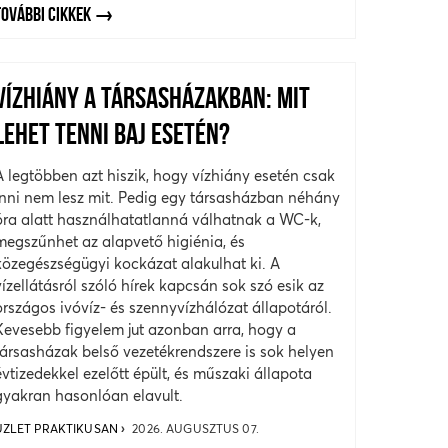
TOVÁBBI CIKKEK
VÍZHIÁNY A TÁRSASHÁZAKBAN: MIT
LEHET TENNI BAJ ESETÉN?
A legtöbben azt hiszik, hogy vízhiány esetén csak
inni nem lesz mit. Pedig egy társasházban néhány
óra alatt használhatatlanná válhatnak a WC-k,
megszűnhet az alapvető higiénia, és
közegészségügyi kockázat alakulhat ki. A
vízellátásról szóló hírek kapcsán sok szó esik az
országos ivóvíz- és szennyvízhálózat állapotáról.
Kevesebb figyelem jut azonban arra, hogy a
társasházak belső vezetékrendszere is sok helyen
évtizedekkel ezelőtt épült, és műszaki állapota
gyakran hasonlóan elavult.
ÜZLET PRAKTIKUSAN
2026. AUGUSZTUS 07.