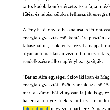
tartózkodók komfortérzete. Ez a fajta inté
fűtési és hűtési célokra felhasznált energia 
A fény hatékony felhasználása is létfontoss
energiafogyasztás csökkentésére pusztán azá
kihasználjuk, csökkentve ezzel a nappali m
olyan automatikusan vezérelt rendszerek is,
rendelkezésre álló napfényhez igazítják.
"Bár az Alfa egységei Szlovákiában és Mag
energiafogyasztói között vannak az első 15%
mert a számokból világosan látjuk, hogy ez
hanem a környezetnek is jót tesz" - mondta
International
ügyvezető partnere. A magyar