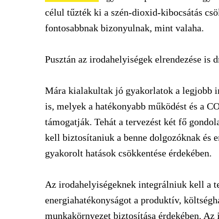
célul tűzték ki a szén-dioxid-kibocsátás cs
fontosabbnak bizonyulnak, mint valaha.
Pusztán az irodahelyiségek elrendezése is 
Mára kialakultak jó gyakorlatok a legjobb i
is, melyek a hatékonyabb működést és a CO
támogatják. Tehát a tervezést két fő gondol
kell biztosítaniuk a benne dolgozóknak és e
gyakorolt hatások csökkentése érdekében.
Az irodahelyiségeknek integrálniuk kell a t
energiahatékonyságot a produktív, költségh
munkakörnyezet biztosítása érdekében. Az 