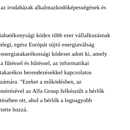
t az irodaházak alkalmazkodóképességének és
giahatékonysági kódex több ezer vállalkozásnak
enlegi, egész Európát sújtó energiaválság
 energiatakarékossági kódexet adott ki, amely
a fűtéssel és hűtéssel, az informatikai
atakarékos berendezésekkel kapcsolatos
 számára. "Ezeket a működésben, az
lmérésével az Alfa Group felkészült a bérlők
tésében ott, ahol a bérlők a legnagyobb
tette hozzá.