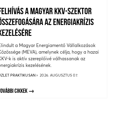
FELHÍVÁS A MAGYAR KKV-SZEKTOR
ÖSSZEFOGÁSÁRA AZ ENERGIAKRÍZIS
KEZELÉSÉRE
Elindult a Magyar Energiamentő Vállalkozások
Közössége (MEVA), amelynek célja, hogy a hazai
KKV-k is aktív szereplőivé válhassanak az
energiakrízis kezelésének.
ÜZLET PRAKTIKUSAN
2026. AUGUSZTUS 07.
TOVÁBBI CIKKEK