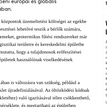
beni európai és globális
ában.
i központok üzemeltetési költségei az egekbe
lesztései lehetővé teszik a bérlők számára,
emeket, geotermikus fűtési rendszereket már
isztikai területre és kereskedelmi épületbe
mutatta, hogy a tulajdonosok erőfeszítései
épületek használóinak viselkedésének
ban is változásra van szükség, például a
let újradefiniálásával. Az öltözködési kódnak
letéhez) való igazításával télen csökkenthető,
mérséklete, és megtartható az épületben