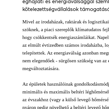
éghajlati és energiaválsággal szem
kötelezettségvállalások támogatás
Mivel az irodaházak, raktárak és logisztika
szöknek, a piaci szereplők klímatudatos fej
hogy csökkentsék energiaszámláikat. Napel
az elmúlt évtizedben számos irodaházba, log
telepítettek. Az energiaválság azonban meg
nem elegendőek - sürgősen szükség van az 
megváltoztatására.
Az épületek használóinak gondolkodásmódjá
minimális és maximális beltéri léghőmérsék
az évszakhoz (vagy a külső levegő hőmérsék
nyáron pedig növelhető a beltéri levegő hő