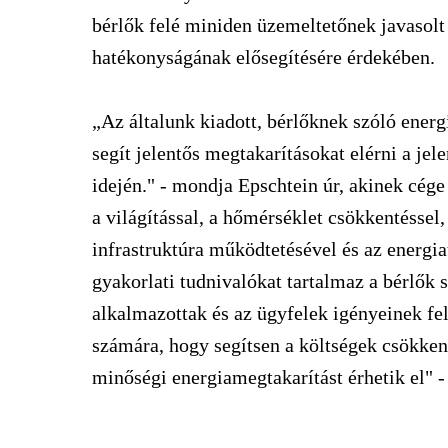
bérlők felé miniden üzemeltetőnek javasol
hatékonyságának elősegítésére érdekében.
„Az általunk kiadott, bérlőknek szóló ener
segít jelentős megtakarításokat elérni a jel
idején." - mondja Epschtein úr, akinek cége
a világítással, a hőmérséklet csökkentéssel, 
infrastruktúra működtetésével és az energi
gyakorlati tudnivalókat tartalmaz a bérlők
alkalmazottak és az ügyfelek igényeinek fe
számára, hogy segítsen a költségek csökken
minőségi energiamegtakarítást érhetik el" - 