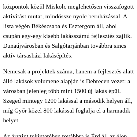
központok közül Miskolc meglehetősen visszafogott
aktivitást mutat, mindössze nyolc beruházással. A
lista végén Békéscsaba és Esztergom áll, ahol
csupán egy-egy kisebb lakásszámú fejlesztés zajlik.
Dunaújvárosban és Salgótarjánban továbbra sincs
aktív társasházi lakásépítés.
Nemcsak a projektek száma, hanem a fejlesztés alatt
álló lakások volumene alapján is Debrecen vezet: a
városban jelenleg több mint 1500 új lakás épül.
Szeged mintegy 1200 lakással a második helyen áll,
míg Győr közel 800 lakással foglalja el a harmadik
helyet.
Az árszint tekintetében továbbra is Érd áll az élen,