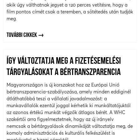
akik úgy válthatnak jegyet a 120 perces vetítésre, hogy a
film pontos címét csak a teremben, a sötétedés után tudják
meg.
TOVÁBBI CIKKEK
ÍGY VÁLTOZTATJA MEG A FIZETÉSEMELÉSI
TÁRGYALÁSOKAT A BÉRTRANSZPARENCIA
Magyarországon is új korszakot hoz az Európai Unió
bértranszparencia-szabályozása, amely minden eddiginél
átláthatóbbá teszi a vállalati javadalmazást: a
munkavállalók ezentúl joggal kérhetik ki munkáltatójuktól
az azonos értékű munkát végzők átlagos bérét. A WHC
szakértői arra figyelmeztetnek, hogy az új irányelv
nemcsak a bértárgyalások dinamikáját változtatja meg, de
komoly adminisztrációs és kulturális felkészülést is
megkövetel a hazai cégektől.