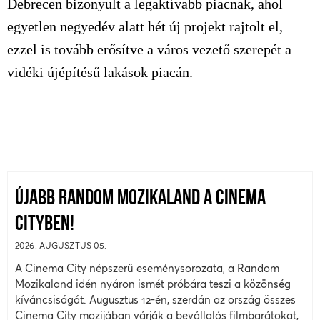
Debrecen bizonyult a legaktívabb piacnak, ahol
egyetlen negyedév alatt hét új projekt rajtolt el,
ezzel is tovább erősítve a város vezető szerepét a
vidéki újépítésű lakások piacán.
ÚJABB RANDOM MOZIKALAND A CINEMA
CITYBEN!
2026. AUGUSZTUS 05.
A Cinema City népszerű eseménysorozata, a Random
Mozikaland idén nyáron ismét próbára teszi a közönség
kíváncsiságát. Augusztus 12-én, szerdán az ország összes
Cinema City mozijában várják a bevállalós filmbarátokat,