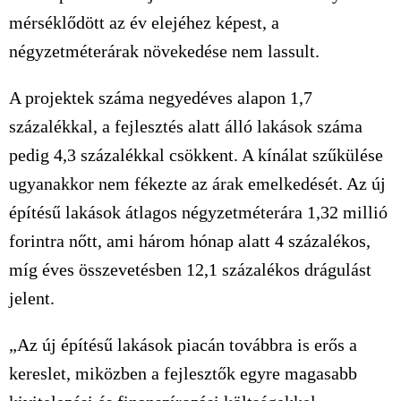
mérséklődött az év elejéhez képest, a
négyzetméterárak növekedése nem lassult.
A projektek száma negyedéves alapon 1,7
százalékkal, a fejlesztés alatt álló lakások száma
pedig 4,3 százalékkal csökkent. A kínálat szűkülése
ugyanakkor nem fékezte az árak emelkedését. Az új
építésű lakások átlagos négyzetméterára 1,32 millió
forintra nőtt, ami három hónap alatt 4 százalékos,
míg éves összevetésben 12,1 százalékos drágulást
jelent.
„Az új építésű lakások piacán továbbra is erős a
kereslet, miközben a fejlesztők egyre magasabb