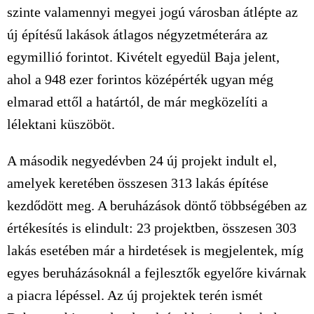
szinte valamennyi megyei jogú városban átlépte az
új építésű lakások átlagos négyzetméterára az
egymillió forintot. Kivételt egyedül Baja jelent,
ahol a 948 ezer forintos középérték ugyan még
elmarad ettől a határtól, de már megközelíti a
lélektani küszöböt.
A második negyedévben 24 új projekt indult el,
amelyek keretében összesen 313 lakás építése
kezdődött meg. A beruházások döntő többségében az
értékesítés is elindult: 23 projektben, összesen 303
lakás esetében már a hirdetések is megjelentek, míg
egyes beruházásoknál a fejlesztők egyelőre kivárnak
a piacra lépéssel. Az új projektek terén ismét