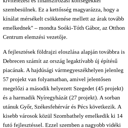
kivitelezési és finanszírozási költségekkel
szembesülnek. Ez a kettősség magyarázza, hogy a
kínálat mérsékelt csökkenése mellett az árak tovább
emelkednek" – mondta Soóki-Tóth Gábor, az Otthon
Centrum elemzési vezetője.
A fejlesztések földrajzi eloszlása alapján továbbra is
Debrecen számít az ország legaktívabb új építésű
piacának. A hajdúsági vármegyeszékhelyen jelenleg
57 projekt van folyamatban, amivel jelentősen
megelőzi a második helyezett Szegedet (45 projekt)
és a harmadik Nyíregyházát (27 projekt). A sorban
utánuk Győr, Székesfehérvár és Pécs következik. A
kisebb városok közül Szombathely emelkedik ki 14
futó fejlesztéssel. Ezzel szemben a nagyobb vidéki