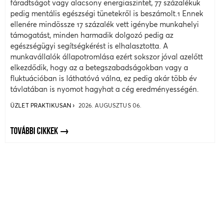
fáradtságot vagy alacsony energiaszintet, 77 százalékuk
pedig mentális egészségi tünetekről is beszámolt.1 Ennek
ellenére mindössze 17 százalék vett igénybe munkahelyi
támogatást, minden harmadik dolgozó pedig az
egészségügyi segítségkérést is elhalasztotta. A
munkavállalók állapotromlása ezért sokszor jóval azelőtt
elkezdődik, hogy az a betegszabadságokban vagy a
fluktuációban is láthatóvá válna, ez pedig akár több év
távlatában is nyomot hagyhat a cég eredményességén.
ÜZLET PRAKTIKUSAN
2026. AUGUSZTUS 06.
TOVÁBBI CIKKEK