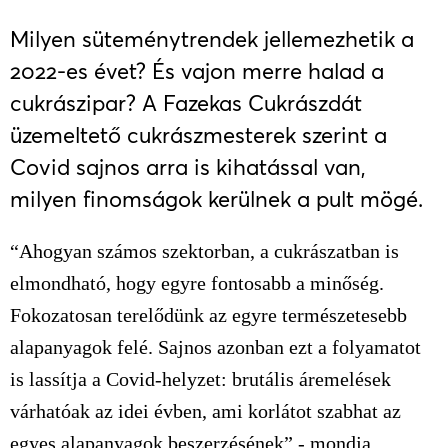
Milyen süteménytrendek jellemezhetik a
2022-es évet? És vajon merre halad a
cukrászipar? A Fazekas Cukrászdát
üzemeltető cukrászmesterek szerint a
Covid sajnos arra is kihatással van,
milyen finomságok kerülnek a pult mögé.
“Ahogyan számos szektorban, a cukrászatban is
elmondható, hogy egyre fontosabb a minőség.
Fokozatosan terelődünk az egyre természetesebb
alapanyagok felé. Sajnos azonban ezt a folyamatot
is lassítja a Covid-helyzet: brutális áremelések
várhatóak az idei évben, ami korlátot szabhat az
egyes alapanyagok beszerzésének” - mondja