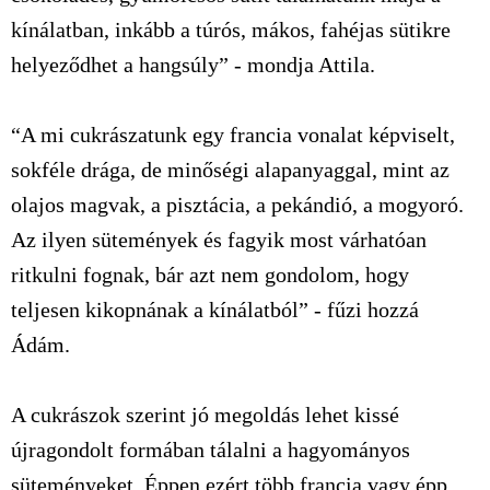
kínálatban, inkább a túrós, mákos, fahéjas sütikre
helyeződhet a hangsúly” - mondja Attila.
“A mi cukrászatunk egy francia vonalat képviselt,
sokféle drága, de minőségi alapanyaggal, mint az
olajos magvak, a pisztácia, a pekándió, a mogyoró.
Az ilyen sütemények és fagyik most várhatóan
ritkulni fognak, bár azt nem gondolom, hogy
teljesen kikopnának a kínálatból” - fűzi hozzá
Ádám.
A cukrászok szerint jó megoldás lehet kissé
újragondolt formában tálalni a hagyományos
süteményeket. Éppen ezért több francia vagy épp