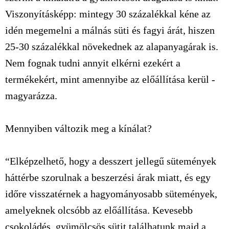
Viszonyításképp: mintegy 30 százalékkal kéne az
idén megemelni a málnás süti és fagyi árát, hiszen
25-30 százalékkal növekednek az alapanyagárak is.
Nem fognak tudni annyit elkérni ezekért a
termékekért, mint amennyibe az előállítása kerül -
magyarázza.
Mennyiben változik meg a kínálat?
“Elképzelhető, hogy a desszert jellegű sütemények
háttérbe szorulnak a beszerzési árak miatt, és egy
időre visszatérnek a hagyományosabb sütemények,
amelyeknek olcsóbb az előállítása. Kevesebb
csokoládés, gyümölcsös sütit találhatunk majd a