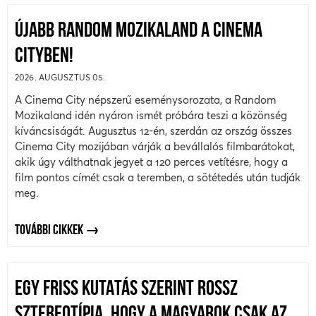
ÚJABB RANDOM MOZIKALAND A CINEMA
CITYBEN!
2026. AUGUSZTUS 05.
A Cinema City népszerű eseménysorozata, a Random
Mozikaland idén nyáron ismét próbára teszi a közönség
kíváncsiságát. Augusztus 12-én, szerdán az ország összes
Cinema City mozijában várják a bevállalós filmbarátokat,
akik úgy válthatnak jegyet a 120 perces vetítésre, hogy a
film pontos címét csak a teremben, a sötétedés után tudják
meg.
TOVÁBBI CIKKEK
EGY FRISS KUTATÁS SZERINT ROSSZ
SZTEREOTÍPIA, HOGY A MAGYAROK CSAK AZ