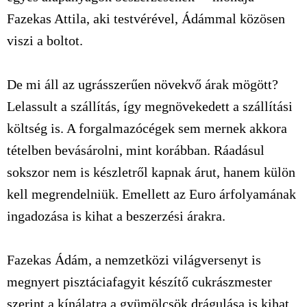
Fazekas Attila, aki testvérével, Ádámmal közösen
viszi a boltot.
De mi áll az ugrásszerűen növekvő árak mögött?
Lelassult a szállítás, így megnövekedett a szállítási
költség is. A forgalmazócégek sem mernek akkora
tételben bevásárolni, mint korábban. Ráadásul
sokszor nem is készletről kapnak árut, hanem külön
kell megrendelniük. Emellett az Euro árfolyamának
ingadozása is kihat a beszerzési árakra.
Fazekas Ádám, a nemzetközi világversenyt is
megnyert pisztáciafagyit készítő cukrászmester
szerint a kínálatra a gyümölcsök drágulása is kihat.