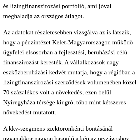
és lízingfinanszírozási portfólió, ami jóval
meghaladja az országos átlagot.
Az adatokat részletesebben vizsgálva az is látszik,
hogy a pénzintézet Kelet-Magyarországon működő
ügyfelei elsősorban a fejlesztési, beruházási célú
finanszírozást keresték. A vállalkozások nagy
eszközberuházási kedvét mutatja, hogy a régióban a
lízingfinanszírozási szerződések volumenében közel
70 százalékos volt a növekedés, ezen belül
Nyíregyháza térsége kiugró, több mint kétszeres
növekedést mutatott.
A kkv-szegmens szektoronkénti bontásánál
ugyanakkor nagyon hasonló a kép az országoshoz,