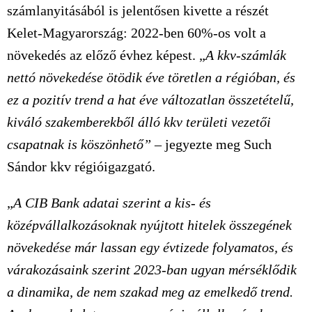
számlanyitásából is jelentősen kivette a részét
Kelet-Magyarország: 2022-ben 60%-os volt a
növekedés az előző évhez képest. „
A kkv-számlák
nettó növekedése ötödik éve töretlen a régióban, és
ez a pozitív trend a hat éve változatlan összetételű,
kiváló szakemberekből álló kkv területi vezetői
csapatnak is köszönhető”
– jegyezte meg Such
Sándor kkv régióigazgató.
„
A CIB Bank adatai szerint a kis- és
középvállalkozásoknak nyújtott hitelek összegének
növekedése már lassan egy évtizede folyamatos, és
várakozásaink szerint 2023-ban ugyan mérséklődik
a dinamika, de nem szakad meg az emelkedő trend.