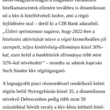
hitelkamatszintek ellenére továbbra is dinamikusan
nő a kkv-k hitelfelvételi kedve, ami a régió
fejlődésére utal – derül ki a CIB Bank adataiból.
„Üzleti optimizmust sugároz, hogy 2022-ben a
hitelezési aktivitását nézve a régió kiemelkedően jól
szerepelt, teljes kintlévőség-állománya közel 30%-
kal, ezen belül a bankhitelek állománya több mint
32%-kal növekedett”
– mondta az adatok kapcsán
Such Sándor kkv régióigazgató.
A legnagyobb piaci részesedéssel rendelkező keleti
régión belül Nyíregyházán közel 35, a dinamikusan
növekvő Debrecenben pedig több mint 50
százalékkal bővült tavaly a kkv-khoz köthető hitel-