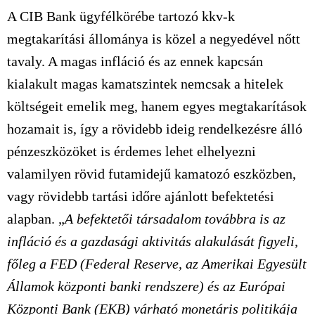
A CIB Bank ügyfélkörébe tartozó kkv-k
megtakarítási állománya is közel a negyedével nőtt
tavaly. A magas infláció és az ennek kapcsán
kialakult magas kamatszintek nemcsak a hitelek
költségeit emelik meg, hanem egyes megtakarítások
hozamait is, így a rövidebb ideig rendelkezésre álló
pénzeszközöket is érdemes lehet elhelyezni
valamilyen rövid futamidejű kamatozó eszközben,
vagy rövidebb tartási időre ajánlott befektetési
alapban. „
A befektetői társadalom továbbra is az
infláció és a gazdasági aktivitás alakulását figyeli,
főleg a FED (Federal Reserve, az Amerikai Egyesült
Államok központi banki rendszere) és az Európai
Központi Bank (EKB) várható monetáris politikája