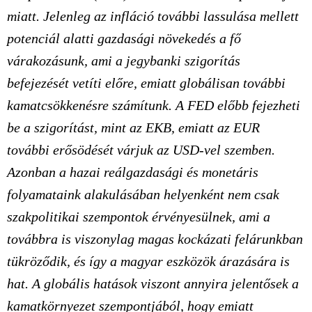
miatt. Jelenleg az infláció további lassulása mellett
potenciál alatti gazdasági növekedés a fő
várakozásunk, ami a jegybanki szigorítás
befejezését vetíti előre, emiatt globálisan további
kamatcsökkenésre számítunk. A FED előbb fejezheti
be a szigorítást, mint az EKB, emiatt az EUR
további erősödését várjuk az USD-vel szemben.
Azonban a hazai reálgazdasági és monetáris
folyamataink alakulásában helyenként nem csak
szakpolitikai szempontok érvényesülnek, ami a
továbbra is viszonylag magas kockázati felárunkban
tükröződik, és így a magyar eszközök árazására is
hat. A globális hatások viszont annyira jelentősek a
kamatkörnyezet szempontjából, hogy emiatt