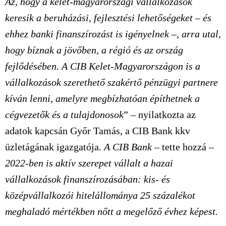
Az, hogy a kelet-magyarországi vállalkozások
keresik a beruházási, fejlesztési lehetőségeket – és
ehhez banki finanszírozást is igényelnek –, arra utal,
hogy bíznak a jövőben, a régió és az ország
fejlődésében. A CIB Kelet-Magyarországon is a
vállalkozások szerethető szakértő pénzügyi partnere
kíván lenni, amelyre megbízhatóan építhetnek a
cégvezetők és a tulajdonosok
” – nyilatkozta az
adatok kapcsán Győr Tamás, a CIB Bank kkv
üzletágának igazgatója.
A CIB Bank
– tette hozzá –
2022-ben is aktív szerepet vállalt a hazai
vállalkozások finanszírozásában: kis- és
középvállalkozói hitelállománya 25 százalékot
meghaladó mértékben nőtt a megelőző évhez képest.