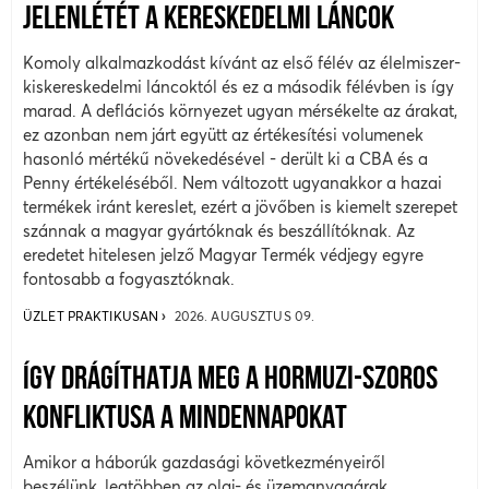
JELENLÉTÉT A KERESKEDELMI LÁNCOK
Komoly alkalmazkodást kívánt az első félév az élelmiszer-
kiskereskedelmi láncoktól és ez a második félévben is így
marad. A deflációs környezet ugyan mérsékelte az árakat,
ez azonban nem járt együtt az értékesítési volumenek
hasonló mértékű növekedésével - derült ki a CBA és a
Penny értékeléséből. Nem változott ugyanakkor a hazai
termékek iránt kereslet, ezért a jövőben is kiemelt szerepet
szánnak a magyar gyártóknak és beszállítóknak. Az
eredetet hitelesen jelző Magyar Termék védjegy egyre
fontosabb a fogyasztóknak.
ÜZLET PRAKTIKUSAN
2026. AUGUSZTUS 09.
ÍGY DRÁGÍTHATJA MEG A HORMUZI-SZOROS
KONFLIKTUSA A MINDENNAPOKAT
Amikor a háborúk gazdasági következményeiről
beszélünk, legtöbben az olaj- és üzemanyagárak