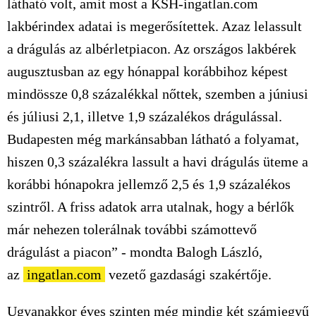
látható volt, amit most a KSH-ingatlan.com
lakbérindex adatai is megerősítettek. Azaz lelassult
a drágulás az albérletpiacon. Az országos lakbérek
augusztusban az egy hónappal korábbihoz képest
mindössze 0,8 százalékkal nőttek, szemben a júniusi
és júliusi 2,1, illetve 1,9 százalékos drágulással.
Budapesten még markánsabban látható a folyamat,
hiszen 0,3 százalékra lassult a havi drágulás üteme a
korábbi hónapokra jellemző 2,5 és 1,9 százalékos
szintről. A friss adatok arra utalnak, hogy a bérlők
már nehezen tolerálnak további számottevő
drágulást a piacon” - mondta Balogh László,
az
ingatlan.com
vezető gazdasági szakértője.
Ugyanakkor éves szinten még mindig két számjegyű