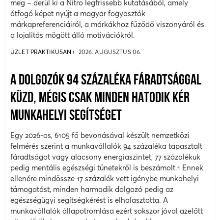
meg – derül ki a Nitro legfrissebb kutatásából, amely
átfogó képet nyújt a magyar fogyasztók
márkapreferenciáiról, a márkákhoz fűződő viszonyáról és
a lojalitás mögött álló motivációkról.
ÜZLET PRAKTIKUSAN
2026. AUGUSZTUS 06.
A DOLGOZÓK 94 SZÁZALÉKA FÁRADTSÁGGAL
KÜZD, MÉGIS CSAK MINDEN HATODIK KÉR
MUNKAHELYI SEGÍTSÉGET
Egy 2026-os, 6105 fő bevonásával készült nemzetközi
felmérés szerint a munkavállalók 94 százaléka tapasztalt
fáradtságot vagy alacsony energiaszintet, 77 százalékuk
pedig mentális egészségi tünetekről is beszámolt.1 Ennek
ellenére mindössze 17 százalék vett igénybe munkahelyi
támogatást, minden harmadik dolgozó pedig az
egészségügyi segítségkérést is elhalasztotta. A
munkavállalók állapotromlása ezért sokszor jóval azelőtt