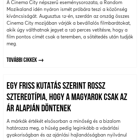
A Cinema City népszerű eseménysorozata, a Random
Mozikaland idén nyáron ismét próbára teszi a közönség
kíváncsiságát. Augusztus 12-én, szerdán az ország összes
Cinema City mozijában várják a bevállalós filmbarátokat,
akik úgy válthatnak jegyet a 120 perces vetítésre, hogy a
film pontos címét csak a teremben, a sötétedés után tudják
meg.
TOVÁBBI CIKKEK
EGY FRISS KUTATÁS SZERINT ROSSZ
SZTEREOTÍPIA, HOGY A MAGYAROK CSAK AZ
ÁR ALAPJÁN DÖNTENEK
A márkák értékét elsősorban a minőség és a bizalom
határozza meg, a hűség pedig leginkább a vásárlási
gyakoriságban és az ajánlási hajlandóságban nyilvánul