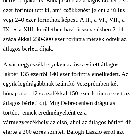
bérleti díjakat is. Budapesten az átlagos lakbér 235
ezer forintot tett ki, ami csökkenést jelent a július
végi 240 ezer forinthoz képest. A II., a VI., VII., a
IX. és a XIII. kerületben havi összevetésben 2-14
százalékkal 230-300 ezer forintra mérséklődtek az
átlagos bérleti díjak.
A vármegyeszékhelyeken az összesített átlagos
lakbér 135 ezerről 140 ezer forintra emelkedett. Az
egyik legdrágábbnak számító Veszprémben két
hónap alatt 12 százalékkal 150 ezer forintra esett az
átlagos bérleti díj. Míg Debrecenben drágulás
történt, ennek eredményeként ez a
vármegyeszékhely az első, ahol az átlagos bérleti díj
elérte a 200 ezres szintet. Balogh László erről azt