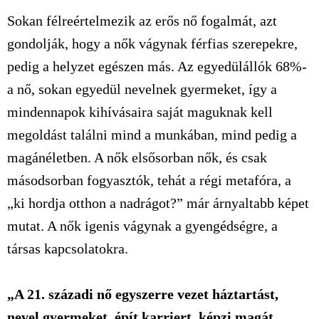
Sokan félreértelmezik az erős nő fogalmát, azt
gondolják, hogy a nők vágynak férfias szerepekre,
pedig a helyzet egészen más. Az egyedülállók 68%-
a nő, sokan egyedül nevelnek gyermeket, így a
mindennapok kihívásaira saját maguknak kell
megoldást találni mind a munkában, mind pedig a
magánéletben. A nők elsősorban nők, és csak
másodsorban fogyasztók, tehát a régi metafóra, a
„ki hordja otthon a nadrágot?” már árnyaltabb képet
mutat. A nők igenis vágynak a gyengédségre, a
társas kapcsolatokra.
„A 21. századi nő egyszerre vezet háztartást,
nevel gyermeket, épít karriert, képzi magát,