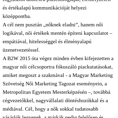
és értékalapú kommunikációját helyezi
középpontba.
A cél nem pusztán „nőknek eladni”, hanem női
logikával, női értékek mentén építeni kapcsolatot –
empátiával, hitelességgel és élményalapú
üzenetvezetéssel.
A B2W 2015 óta végez minden évben kifejezetten a
magyar női célcsoportra fókuszáló piackutatásokat,
amiket megoszt a szakmával - a Magyar Marketing
Szövetség Női Marketing Tagozat eseményein, a
Metropolitan Egyetem Mesterképzésén –, továbbá
cégvezetőkkel, nagyvállalati döntéshozókkal és a
médiával. Cél, hogy a nők sokkal tudatosabb
vásárlók legyenek, a márkák pedig felelősen és