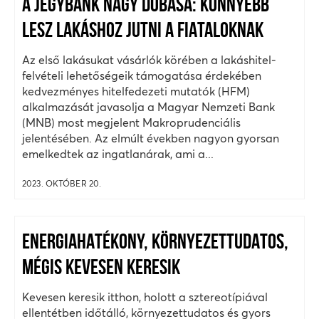
A JEGYBANK NAGY DOBÁSA: KÖNNYEBB
LESZ LAKÁSHOZ JUTNI A FIATALOKNAK
Az első lakásukat vásárlók körében a lakáshitel-
felvételi lehetőségeik támogatása érdekében
kedvezményes hitelfedezeti mutatók (HFM)
alkalmazását javasolja a Magyar Nemzeti Bank
(MNB) most megjelent Makroprudenciális
jelentésében. Az elmúlt években nagyon gyorsan
emelkedtek az ingatlanárak, ami a...
2023. OKTÓBER 20.
ENERGIAHATÉKONY, KÖRNYEZETTUDATOS,
MÉGIS KEVESEN KERESIK
Kevesen keresik itthon, holott a sztereotípiával
ellentétben időtálló, környezettudatos és gyors