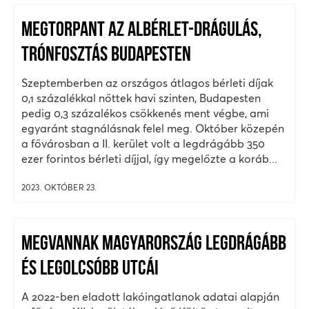
MEGTORPANT AZ ALBÉRLET-DRÁGULÁS,
TRÓNFOSZTÁS BUDAPESTEN
Szeptemberben az országos átlagos bérleti díjak
0,1 százalékkal nőttek havi szinten, Budapesten
pedig 0,3 százalékos csökkenés ment végbe, ami
egyaránt stagnálásnak felel meg. Október közepén
a fővárosban a II. kerület volt a legdrágább 350
ezer forintos bérleti díjjal, így megelőzte a koráb...
2023. OKTÓBER 23.
MEGVANNAK MAGYARORSZÁG LEGDRÁGÁBB
ÉS LEGOLCSÓBB UTCÁI
A 2022-ben eladott lakóingatlanok adatai alapján