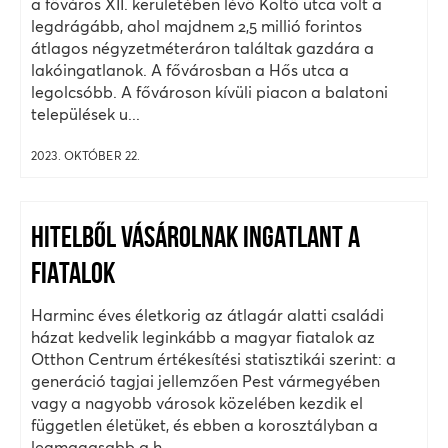
a főváros XII. kerületében lévő Költő utca volt a
legdrágább, ahol majdnem 2,5 millió forintos
átlagos négyzetméteráron találtak gazdára a
lakóingatlanok. A fővárosban a Hős utca a
legolcsóbb. A fővároson kívüli piacon a balatoni
települések u...
2023. OKTÓBER 22.
HITELBŐL VÁSÁROLNAK INGATLANT A
FIATALOK
Harminc éves életkorig az átlagár alatti családi
házat kedvelik leginkább a magyar fiatalok az
Otthon Centrum értékesítési statisztikái szerint: a
generáció tagjai jellemzően Pest vármegyében
vagy a nagyobb városok közelében kezdik el
független életüket, és ebben a korosztályban a
legmagasabb a h...