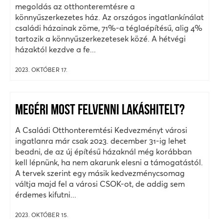
megoldás az otthonteremtésre a
könnyűszerkezetes ház. Az országos ingatlankínálat
családi házainak zöme, 71%-a téglaépítésű, alig 4%
tartozik a könnyűszerkezetesek közé. A hétvégi
házaktól kezdve a fe...
2023. OKTÓBER 17.
MEGÉRI MOST FELVENNI LAKÁSHITELT?
A Családi Otthonteremtési Kedvezményt városi
ingatlanra már csak 2023. december 31-ig lehet
beadni, de az új építésű házaknál még korábban
kell lépnünk, ha nem akarunk elesni a támogatástól.
A tervek szerint egy másik kedvezménycsomag
váltja majd fel a városi CSOK-ot, de addig sem
érdemes kifutni...
2023. OKTÓBER 15.