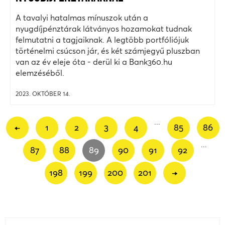
A tavalyi hatalmas mínuszok után a
nyugdíjpénztárak látványos hozamokat tudnak
felmutatni a tagjaiknak. A legtöbb portfóliójuk
történelmi csúcson jár, és két számjegyű pluszban
van az év eleje óta - derül ki a Bank360.hu
elemzéséből.
2023. OKTÓBER 14.
...
←
1
2
3
4
85
86
...
87
88
89
90
91
92
198
199
200
201
→