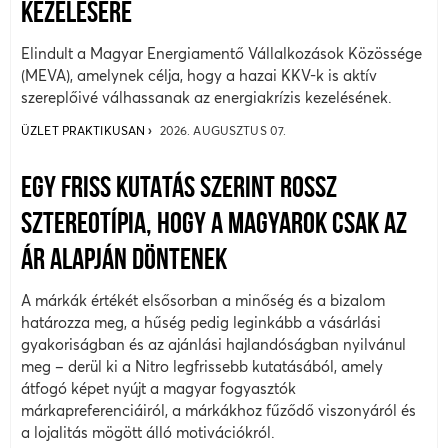
KEZELÉSÉRE
Elindult a Magyar Energiamentő Vállalkozások Közössége
(MEVA), amelynek célja, hogy a hazai KKV-k is aktív
szereplőivé válhassanak az energiakrízis kezelésének.
ÜZLET PRAKTIKUSAN
2026. AUGUSZTUS 07.
EGY FRISS KUTATÁS SZERINT ROSSZ
SZTEREOTÍPIA, HOGY A MAGYAROK CSAK AZ
ÁR ALAPJÁN DÖNTENEK
A márkák értékét elsősorban a minőség és a bizalom
határozza meg, a hűség pedig leginkább a vásárlási
gyakoriságban és az ajánlási hajlandóságban nyilvánul
meg – derül ki a Nitro legfrissebb kutatásából, amely
átfogó képet nyújt a magyar fogyasztók
márkapreferenciáiról, a márkákhoz fűződő viszonyáról és
a lojalitás mögött álló motivációkról.