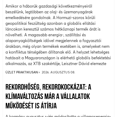
Amikor a háborúk gazdasági következményeiről
beszélünk, legtöbben az olaj- és üzemanyagárak
emelkedésére gondolnak. A Hormuzi-szoros körüli
geopolitikai feszültség azonban a globális ellátási
láncokon keresztül számos hétköznapi termék árát is
növelheti. A magasabb energia-, szállítási és
alapanyagköltségek idővel megjelennek a fogyasztói
árakban, még olyan termékek esetében is, amelyeket nem
a konfliktus térségében állítanak elő. A helyzet lehetséges
hatásait a Magyarországon is elérhető globális befektetési
alkalmazás, az XTB szakértője, Leisztner Dávid elemezte
ÜZLET PRAKTIKUSAN
2026. AUGUSZTUS 08.
REKORDHŐSÉG, REKORDKOCKÁZAT: A
KLÍMAVÁLTOZÁS MÁR A VÁLLALATOK
MŰKÖDÉSÉT IS ÁTÍRJA
A kormány augusztus 1-jén módosította a villamosenergia-