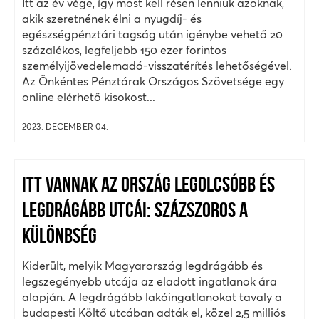
Itt az év vége, így most kell résen lenniük azoknak,
akik szeretnének élni a nyugdíj- és
egészségpénztári tagság után igénybe vehető 20
százalékos, legfeljebb 150 ezer forintos
személyijövedelemadó-visszatérítés lehetőségével.
Az Önkéntes Pénztárak Országos Szövetsége egy
online elérhető kisokost...
2023. DECEMBER 04.
ITT VANNAK AZ ORSZÁG LEGOLCSÓBB ÉS
LEGDRÁGÁBB UTCÁI: SZÁZSZOROS A
KÜLÖNBSÉG
Kiderült, melyik Magyarország legdrágább és
legszegényebb utcája az eladott ingatlanok ára
alapján. A legdrágább lakóingatlanokat tavaly a
budapesti Költő utcában adták el, közel 2,5 milliós