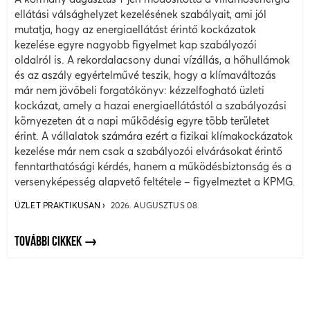
ellátási válsághelyzet kezelésének szabályait, ami jól
mutatja, hogy az energiaellátást érintő kockázatok
kezelése egyre nagyobb figyelmet kap szabályozói
oldalról is. A rekordalacsony dunai vízállás, a hőhullámok
és az aszály egyértelművé teszik, hogy a klímaváltozás
már nem jövőbeli forgatókönyv: kézzelfogható üzleti
kockázat, amely a hazai energiaellátástól a szabályozási
környezeten át a napi működésig egyre több területet
érint. A vállalatok számára ezért a fizikai klímakockázatok
kezelése már nem csak a szabályozói elvárásokat érintő
fenntarthatósági kérdés, hanem a működésbiztonság és a
versenyképesség alapvető feltétele – figyelmeztet a KPMG.
ÜZLET PRAKTIKUSAN
2026. AUGUSZTUS 08.
TOVÁBBI CIKKEK