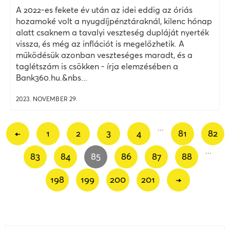
A 2022-es fekete év után az idei eddig az óriás
hozamoké volt a nyugdíjpénztáraknál, kilenc hónap
alatt csaknem a tavalyi veszteség dupláját nyerték
vissza, és még az inflációt is megelőzhetik. A
működésük azonban veszteséges maradt, és a
taglétszám is csökken - írja elemzésében a
Bank360.hu.&nbs...
2023. NOVEMBER 29.
...
←
1
2
3
4
81
82
...
83
84
85
86
87
88
198
199
200
201
→