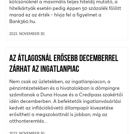
kölcsönöknél a maximális teljes hiteldíj mutató, a
hitelkártyák esetén pedig éppen 50 százalék fölött
marad ez az érték - hívja fel a figyelmet a
Bank360.hu.
2023. NOVEMBER 30.
AZ ÁTLAGOSNÁL ERŐSEBB DECEMBERREL
ZÁRHAT AZ INGATLANPIAC
Nem csak az üzletekben, az ingatlanpiacon, a
pénzintézetekben és a hivatalokban is dömpingre
számítanak a Duna House és a Credipass szakértői
idén decemberben. A befektetők ingatlanvásárlási
kedvét az inflációkövető állampapír kivezetése
erősítheti a megszokottnál is jobban, míg az
otthonteremtés...
2023. NOVEMBER 30.