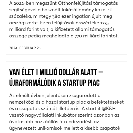
A 2022-ben megszűnt Otthonfelújítási támogatás
segítségével a használt lakásállomány közel 10
százaléka, mintegy 380 ezer ingatlan újult meg
országszerte. Ezen felújítások összértéke 1775
milliárd forint volt, a kifizetett állami támogatás
összege pedig meghaladta a 770 milliárd forintot.
2024. FEBRUÁR 25.
VAN ÉLET 1 MILLIÓ DOLLÁR ALATT –
ÚJRAFORMÁLÓDIK A STARTUP PIAC
Az elmúlt évben jelentősen zsugorodott a
nemzetközi és a hazai startup piac a befektetéseket
és a csapatok számát illetően is. A start it @K&H
vezető nagyvállalati inkubátor szerint azonban az
óvatosabb hozzáállás átrendeződést, az
úgynevezett unikornisok mellett a kisebb csapatok