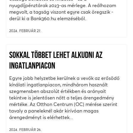
nyugdíjpénztárak 2023-as mérlege. A reálhozam
megvolt, a tagság viszont egyre csak öregszik -
derül ki a Bank360.hu elemzéséből.
2024. FEBRUÁR 27.
SOKKAL TÖBBET LEHET ALKUDNI AZ
INGATLANPIACON
Egyre jobb helyzetbe kerülnek a vevők az erősödő
kínálati ingatlanpiacon, mindhárom használt
szegmensben abszolút értékben és arányait
tekintve is jelentősen nőtt a teljes árengedmény
mértéke. Az Otthon Centrum (OC) mérése szerint
tavaly a paneleknél akár kirívóan magas
árengedményt is elérhettek...
2024. FEBRUÁR 26.