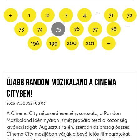
...
←
1
2
3
4
71
72
...
73
74
75
76
77
78
198
199
200
201
→
ÚJABB RANDOM MOZIKALAND A CINEMA
CITYBEN!
2026. AUGUSZTUS 05.
A Cinema City népszerű eseménysorozata, a Random
Mozikaland idén nyáron ismét próbára teszi a közönség
kíváncsiságát. Augusztus 12-én, szerdán az ország összes
Cinema City mozijában várják a bevállalós filmbarátokat,