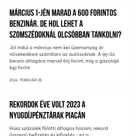
MÁRCIUS 1-JÉN MARAD A 600 FORINTOS
BENZINÁR. DE HOL LEHET A
SZOMSZÉDOKNÁL OLCSÓBBAN TANKOLNI?
Jól indul a március nem kel üzemanyag ár
növekedésre számítani az autósoknak. A 95-ös
benzin átlagára marad 615 forint, míg a gázolajé
647 forint.
2024. FEBRUÁR 28.
REKORDOK ÉVE VOLT 2023 A
NYUGDÍJPÉNZTÁRAK PIACÁN
Húsz százalék fölötti átlagos hozam, rekord
összegű befizetés és kifizetés - ez a