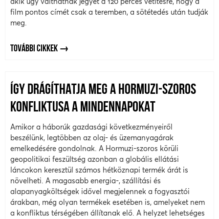
akik úgy válthatnak jegyet a 120 perces vetítésre, hogy a
film pontos címét csak a teremben, a sötétedés után tudják
meg.
TOVÁBBI CIKKEK
ÍGY DRÁGÍTHATJA MEG A HORMUZI-SZOROS
KONFLIKTUSA A MINDENNAPOKAT
Amikor a háborúk gazdasági következményeiről
beszélünk, legtöbben az olaj- és üzemanyagárak
emelkedésére gondolnak. A Hormuzi-szoros körüli
geopolitikai feszültség azonban a globális ellátási
láncokon keresztül számos hétköznapi termék árát is
növelheti. A magasabb energia-, szállítási és
alapanyagköltségek idővel megjelennek a fogyasztói
árakban, még olyan termékek esetében is, amelyeket nem
a konfliktus térségében állítanak elő. A helyzet lehetséges