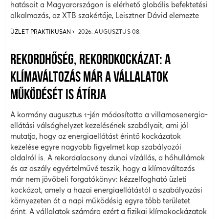
hatásait a Magyarországon is elérhető globális befektetési
alkalmazás, az XTB szakértője, Leisztner Dávid elemezte
ÜZLET PRAKTIKUSAN
2026. AUGUSZTUS 08.
REKORDHŐSÉG, REKORDKOCKÁZAT: A
KLÍMAVÁLTOZÁS MÁR A VÁLLALATOK
MŰKÖDÉSÉT IS ÁTÍRJA
A kormány augusztus 1-jén módosította a villamosenergia-
ellátási válsághelyzet kezelésének szabályait, ami jól
mutatja, hogy az energiaellátást érintő kockázatok
kezelése egyre nagyobb figyelmet kap szabályozói
oldalról is. A rekordalacsony dunai vízállás, a hőhullámok
és az aszály egyértelművé teszik, hogy a klímaváltozás
már nem jövőbeli forgatókönyv: kézzelfogható üzleti
kockázat, amely a hazai energiaellátástól a szabályozási
környezeten át a napi működésig egyre több területet
érint. A vállalatok számára ezért a fizikai klímakockázatok