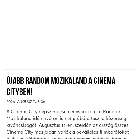
ÚJABB RANDOM MOZIKALAND A CINEMA
CITYBEN!
2026. AUGUSZTUS 05.
A Cinema City népszerű eseménysorozata, a Random
Mozikaland idén nyáron ismét próbára teszi a közönség
kíváncsiságát. Augusztus 12-én, szerdán az ország összes
Cinema City mozijában várják a bevállalós filmbarátokat,
akik úgy válthatnak jegyet a 120 perces vetítésre, hogy a