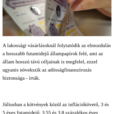
A lakossági vásárlásoknál folytatódik az elmozdulás
a hosszabb futamidejű állampapírok felé, ami az
állam hosszú távú céljainak is megfelel, ezzel
ugyanis növekszik az adósságfinanszírozás
biztonsága - írták.
Júliusban a kötvények közül az inflációkövető, 3 és
5 éves futamidejű, 3,55 és 3,8 százalékos éves