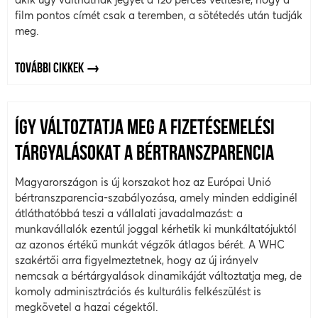
film pontos címét csak a teremben, a sötétedés után tudják
meg.
TOVÁBBI CIKKEK
ÍGY VÁLTOZTATJA MEG A FIZETÉSEMELÉSI
TÁRGYALÁSOKAT A BÉRTRANSZPARENCIA
Magyarországon is új korszakot hoz az Európai Unió
bértranszparencia-szabályozása, amely minden eddiginél
átláthatóbbá teszi a vállalati javadalmazást: a
munkavállalók ezentúl joggal kérhetik ki munkáltatójuktól
az azonos értékű munkát végzők átlagos bérét. A WHC
szakértői arra figyelmeztetnek, hogy az új irányelv
nemcsak a bértárgyalások dinamikáját változtatja meg, de
komoly adminisztrációs és kulturális felkészülést is
megkövetel a hazai cégektől.