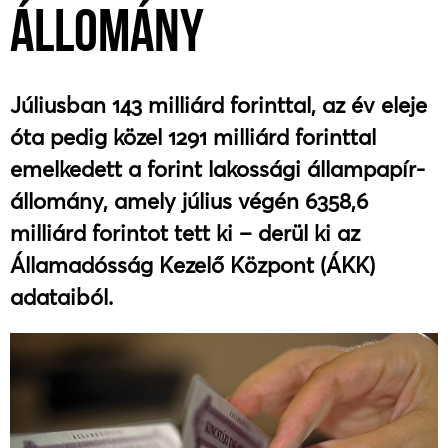
ÁLLOMÁNY
Júliusban 143 milliárd forinttal, az év eleje
óta pedig közel 1291 milliárd forinttal
emelkedett a forint lakossági állampapír-
állomány, amely július végén 6358,6
milliárd forintot tett ki – derül ki az
Államadósság Kezelő Központ (ÁKK)
adataiból.