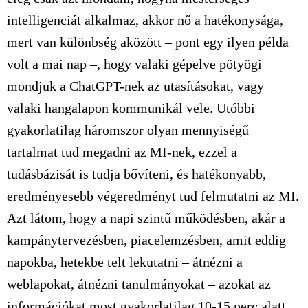
intelligenciát alkalmaz, akkor nő a hatékonysága,
mert van különbség aközött – pont egy ilyen példa
volt a mai nap –, hogy valaki gépelve pötyögi
mondjuk a ChatGPT-nek az utasításokat, vagy
valaki hangalapon kommunikál vele. Utóbbi
gyakorlatilag háromszor olyan mennyiségű
tartalmat tud megadni az MI-nek, ezzel a
tudásbázisát is tudja bővíteni, és hatékonyabb,
eredményesebb végeredményt tud felmutatni az MI.
Azt látom, hogy a napi szintű működésben, akár a
kampánytervezésben, piacelemzésben, amit eddig
napokba, hetekbe telt lekutatni – átnézni a
weblapokat, átnézni tanulmányokat – azokat az
információkat most gyakorlatilag 10-15 perc alatt