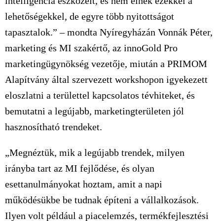
intelligencia eszközeit, és nem élnek ezekkel a
lehetőségekkel, de egyre több nyitottságot
tapasztalok.” – mondta Nyíregyházán Vonnák Péter,
marketing és MI szakértő, az innoGold Pro
marketingügynökség vezetője, miután a PRIMOM
Alapítvány által szervezett workshopon igyekezett
eloszlatni a területtel kapcsolatos tévhiteket, és
bemutatni a legújabb, marketingterületen jól
hasznosítható trendeket.
„Megnéztük, mik a legújabb trendek, milyen
irányba tart az MI fejlődése, és olyan
esettanulmányokat hoztam, amit a napi
működésükbe be tudnak építeni a vállalkozások.
Ilyen volt például a piacelemzés, termékfejlesztési