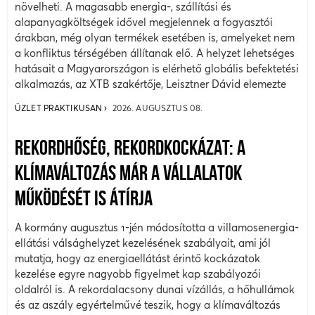
növelheti. A magasabb energia-, szállítási és
alapanyagköltségek idővel megjelennek a fogyasztói
árakban, még olyan termékek esetében is, amelyeket nem
a konfliktus térségében állítanak elő. A helyzet lehetséges
hatásait a Magyarországon is elérhető globális befektetési
alkalmazás, az XTB szakértője, Leisztner Dávid elemezte
ÜZLET PRAKTIKUSAN
2026. AUGUSZTUS 08.
REKORDHŐSÉG, REKORDKOCKÁZAT: A
KLÍMAVÁLTOZÁS MÁR A VÁLLALATOK
MŰKÖDÉSÉT IS ÁTÍRJA
A kormány augusztus 1-jén módosította a villamosenergia-
ellátási válsághelyzet kezelésének szabályait, ami jól
mutatja, hogy az energiaellátást érintő kockázatok
kezelése egyre nagyobb figyelmet kap szabályozói
oldalról is. A rekordalacsony dunai vízállás, a hőhullámok
és az aszály egyértelművé teszik, hogy a klímaváltozás