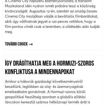
A Cinema City népszerű eseménysorozata, a Random
Mozikaland idén nyáron ismét próbára teszi a közönség
kíváncsiságát. Augusztus 12-én, szerdán az ország összes
Cinema City mozijában várják a bevállalós filmbarátokat,
akik úgy válthatnak jegyet a 120 perces vetítésre, hogy a
film pontos címét csak a teremben, a sötétedés után tudják
meg.
TOVÁBBI CIKKEK
ÍGY DRÁGÍTHATJA MEG A HORMUZI-SZOROS
KONFLIKTUSA A MINDENNAPOKAT
Amikor a háborúk gazdasági következményeiről
beszélünk, legtöbben az olaj- és üzemanyagárak
emelkedésére gondolnak. A Hormuzi-szoros körüli
geopolitikai feszültség azonban a globális ellátási
láncokon keresztül számos hétköznapi termék árát is