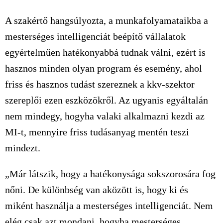
A szakértő hangsúlyozta, a munkafolyamataikba a
mesterséges intelligenciát beépítő vállalatok
egyértelműen hatékonyabbá tudnak válni, ezért is
hasznos minden olyan program és esemény, ahol
friss és hasznos tudást szereznek a kkv-szektor
szereplői ezen eszközökről. Az ugyanis egyáltalán
nem mindegy, hogyha valaki alkalmazni kezdi az
MI-t, mennyire friss tudásanyag mentén teszi
mindezt.
„Már látszik, hogy a hatékonysága sokszorosára fog
nőni. De különbség van aközött is, hogy ki és
miként használja a mesterséges intelligenciát. Nem
elég csak azt mondani, hogyha mesterséges