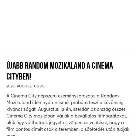
ÚJABB RANDOM MOZIKALAND A CINEMA
CITYBEN!
2026. AUGUSZTUS 05.
A Cinema City népszerű eseménysorozata, a Random
Mozikaland idén nyáron ismét próbára teszi a közönség
kíváncsiságát. Augusztus 12-én, szerdán az ország összes
Cinema City mozijában várják a bevállalós filmbarátokat,
akik úgy válthatnak jegyet a 120 perces vetítésre, hogy a
film pontos címét csak a teremben, a sötétedés után tudják
meg.