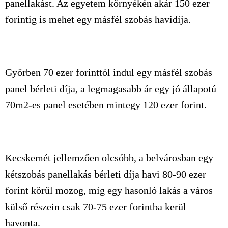
panellakást. Az egyetem környékén akár 150 ezer
forintig is mehet egy másfél szobás havidíja.
Győrben 70 ezer forinttól indul egy másfél szobás
panel bérleti díja, a legmagasabb ár egy jó állapotú
70m2-es panel esetében mintegy 120 ezer forint.
Kecskemét jellemzően olcsóbb, a belvárosban egy
kétszobás panellakás bérleti díja havi 80-90 ezer
forint körül mozog, míg egy hasonló lakás a város
külső részein csak 70-75 ezer forintba kerül
havonta.