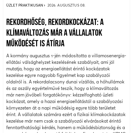
ÜZLET PRAKTIKUSAN
2026. AUGUSZTUS 08.
REKORDHŐSÉG, REKORDKOCKÁZAT: A
KLÍMAVÁLTOZÁS MÁR A VÁLLALATOK
MŰKÖDÉSÉT IS ÁTÍRJA
A kormány augusztus 1-jén módosította a villamosenergia-
ellátási válsághelyzet kezelésének szabályait, ami jól
mutatja, hogy az energiaellátást érintő kockázatok
kezelése egyre nagyobb figyelmet kap szabályozói
oldalról is. A rekordalacsony dunai vízállás, a hőhullámok
és az aszály egyértelművé teszik, hogy a klímaváltozás
már nem jövőbeli forgatókönyv: kézzelfogható üzleti
kockázat, amely a hazai energiaellátástól a szabályozási
környezeten át a napi működésig egyre több területet
érint. A vállalatok számára ezért a fizikai klímakockázatok
kezelése már nem csak a szabályozói elvárásokat érintő
fenntarthatósági kérdés, hanem a működésbiztonság és a