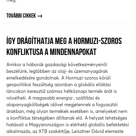
TOVÁBBI CIKKEK
ÍGY DRÁGÍTHATJA MEG A HORMUZI-SZOROS
KONFLIKTUSA A MINDENNAPOKAT
Amikor a háborúk gazdasági következményeiről
beszélünk, legtöbben az olaj- és üzemanyagárak
emelkedésére gondolnak. A Hormuzi-szoros körüli
geopolitikai feszültség azonban a globális ellátási
láncokon keresztül számos hétköznapi termék árát is
növelheti. A magasabb energia-, szállítási és
alapanyagköltségek idővel megjelennek a fogyasztói
árakban, még olyan termékek esetében is, amelyeket nem
a konfliktus térségében állítanak elő. A helyzet lehetséges
hatásait a Magyarországon is elérhető globális befektetési
alkalmazás, az XTB szakértője, Leisztner Dávid elemezte