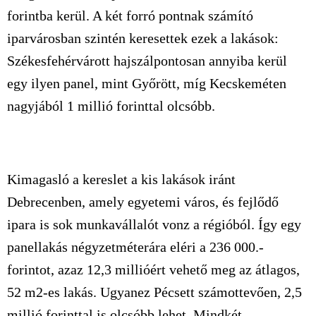
forintba kerül. A két forró pontnak számító
iparvárosban szintén keresettek ezek a lakások:
Székesfehérvárott hajszálpontosan annyiba kerül
egy ilyen panel, mint Győrött, míg Kecskeméten
nagyjából 1 millió forinttal olcsóbb.
Kimagasló a kereslet a kis lakások iránt
Debrecenben, amely egyetemi város, és fejlődő
ipara is sok munkavállalót vonz a régióból. Így egy
panellakás négyzetméterára eléri a 236 000.-
forintot, azaz 12,3 millióért vehető meg az átlagos,
52 m2-es lakás. Ugyanez Pécsett számottevően, 2,5
millió forinttal is olcsóbb lehet. Mindkét