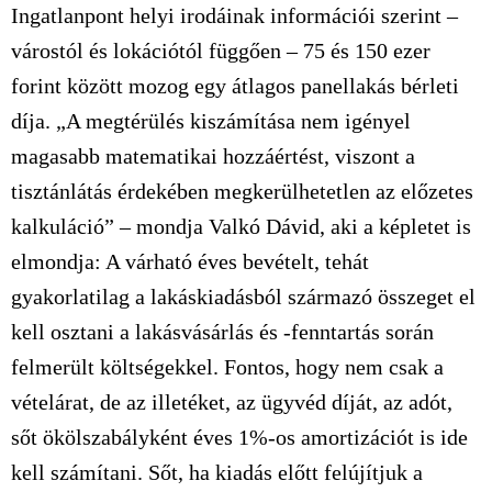
Ingatlanpont helyi irodáinak információi szerint –
várostól és lokációtól függően – 75 és 150 ezer
forint között mozog egy átlagos panellakás bérleti
díja. „A megtérülés kiszámítása nem igényel
magasabb matematikai hozzáértést, viszont a
tisztánlátás érdekében megkerülhetetlen az előzetes
kalkuláció” – mondja Valkó Dávid, aki a képletet is
elmondja: A várható éves bevételt, tehát
gyakorlatilag a lakáskiadásból származó összeget el
kell osztani a lakásvásárlás és -fenntartás során
felmerült költségekkel. Fontos, hogy nem csak a
vételárat, de az illetéket, az ügyvéd díját, az adót,
sőt ökölszabályként éves 1%-os amortizációt is ide
kell számítani. Sőt, ha kiadás előtt felújítjuk a