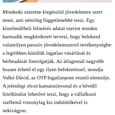
Mindenki szeretne kiegészítő jövedelemre szert
tenni, ami némileg függetlenebbé teszi. Egy
közelmúltbeli felmérés adatai szerint minden
harmadik megkérdezett tervezi, hogy belekezd
valamilyen passzív jövedelemszerző tevékenységbe:
a legtöbben közülük ingatlan vásárlását és
bérbeadását fontolgatják. Az átlagosnál nagyobb
hozam érhető el egy ilyen befektetéssel, mondja
Valkó Dávid, az OTP Ingatlanpont vezető elemzője.
A jelenlegi olcsó kamatszínvonal és a bővülő
hitelkínálat lehetővé teszi, hogy a vállalkozó
szellemű viszonylag kis indulótőkével is
nekivágjon.