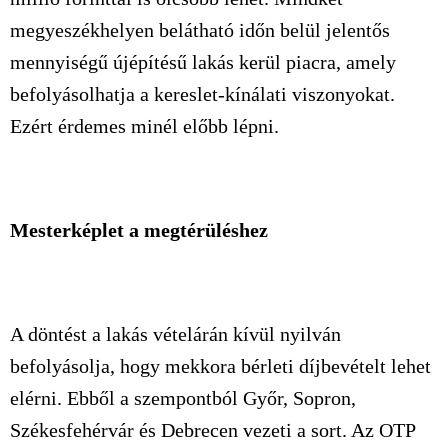
megyeszékhelyen belátható időn belül jelentős
mennyiségű újépítésű lakás kerül piacra, amely
befolyásolhatja a kereslet-kínálati viszonyokat.
Ezért érdemes minél előbb lépni.
Mesterképlet a megtérüléshez
A döntést a lakás vételárán kívül nyilván
befolyásolja, hogy mekkora bérleti díjbevételt lehet
elérni. Ebből a szempontból Győr, Sopron,
Székesfehérvár és Debrecen vezeti a sort. Az OTP