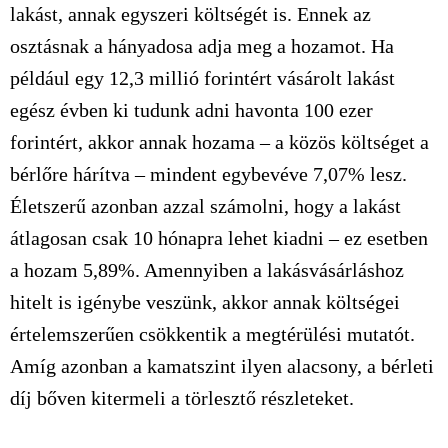
lakást, annak egyszeri költségét is. Ennek az
osztásnak a hányadosa adja meg a hozamot. Ha
például egy 12,3 millió forintért vásárolt lakást
egész évben ki tudunk adni havonta 100 ezer
forintért, akkor annak hozama – a közös költséget a
bérlőre hárítva – mindent egybevéve 7,07% lesz.
Életszerű azonban azzal számolni, hogy a lakást
átlagosan csak 10 hónapra lehet kiadni – ez esetben
a hozam 5,89%. Amennyiben a lakásvásárláshoz
hitelt is igénybe veszünk, akkor annak költségei
értelemszerűen csökkentik a megtérülési mutatót.
Amíg azonban a kamatszint ilyen alacsony, a bérleti
díj bőven kitermeli a törlesztő részleteket.