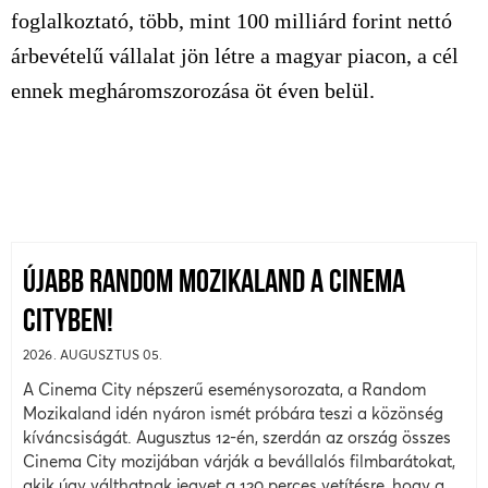
foglalkoztató, több, mint 100 milliárd forint nettó
árbevételű vállalat jön létre a magyar piacon, a cél
ennek megháromszorozása öt éven belül.
ÚJABB RANDOM MOZIKALAND A CINEMA
CITYBEN!
2026. AUGUSZTUS 05.
A Cinema City népszerű eseménysorozata, a Random
Mozikaland idén nyáron ismét próbára teszi a közönség
kíváncsiságát. Augusztus 12-én, szerdán az ország összes
Cinema City mozijában várják a bevállalós filmbarátokat,
akik úgy válthatnak jegyet a 120 perces vetítésre, hogy a