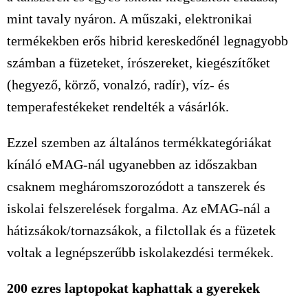
mint tavaly nyáron. A műszaki, elektronikai
termékekben erős hibrid kereskedőnél legnagyobb
számban a füzeteket, írószereket, kiegészítőket
(hegyező, körző, vonalzó, radír), víz- és
temperafestékeket rendelték a vásárlók.
Ezzel szemben az általános termékkategóriákat
kínáló eMAG-nál ugyanebben az időszakban
csaknem megháromszorozódott a tanszerek és
iskolai felszerelések forgalma. Az eMAG-nál a
hátizsákok/tornazsákok, a filctollak és a füzetek
voltak a legnépszerűbb iskolakezdési termékek.
200 ezres laptopokat kaphattak a gyerekek