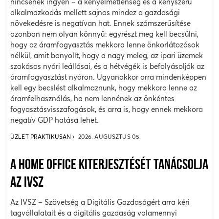
nincsenek ingyen – a kényelmetlenség és a kényszerű
alkalmazkodás mellett sajnos mindez a gazdasági
növekedésre is negatívan hat. Ennek számszerűsítése
azonban nem olyan könnyű: egyrészt meg kell becsülni,
hogy az áramfogyasztás mekkora lenne önkorlátozások
nélkül, amit bonyolít, hogy a nagy meleg, az ipari üzemek
szokásos nyári leállásai, és a hétvégék is befolyásolják az
áramfogyasztást nyáron. Ugyanakkor arra mindenképpen
kell egy becslést alkalmaznunk, hogy mekkora lenne az
áramfelhasználás, ha nem lennének az önkéntes
fogyasztásvisszafogások, és arra is, hogy ennek mekkora
negatív GDP hatása lehet.
ÜZLET PRAKTIKUSAN
2026. AUGUSZTUS 05.
A HOME OFFICE KITERJESZTÉSÉT TANÁCSOLJA
AZ IVSZ
Az IVSZ – Szövetség a Digitális Gazdaságért arra kéri
tagvállalatait és a digitális gazdaság valamennyi