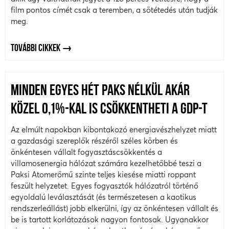
film pontos címét csak a teremben, a sötétedés után tudják
meg.
TOVÁBBI CIKKEK
MINDEN EGYES HÉT PAKS NÉLKÜL AKÁR
KÖZEL 0,1%-KAL IS CSÖKKENTHETI A GDP-T
Az elmúlt napokban kibontakozó energiavészhelyzet miatt
a gazdasági szereplők részéről széles körben és
önkéntesen vállalt fogyasztáscsökkentés a
villamosenergia hálózat számára kezelhetőbbé teszi a
Paksi Atomerőmű szinte teljes kiesése miatti roppant
feszült helyzetet. Egyes fogyasztók hálózatról történő
egyoldalú leválasztását (és természetesen a kaotikus
rendszerleállást) jobb elkerülni, így az önkéntesen vállalt és
be is tartott korlátozások nagyon fontosak. Ugyanakkor