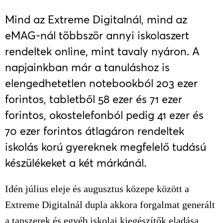
Mind az Extreme Digitalnál, mind az
eMAG-nál többször annyi iskolaszert
rendeltek online, mint tavaly nyáron. A
napjainkban már a tanuláshoz is
elengedhetetlen notebookból 203 ezer
forintos, tabletből 58 ezer és 71 ezer
forintos, okostelefonból pedig 41 ezer és
70 ezer forintos átlagáron rendeltek
iskolás korú gyereknek megfelelő tudású
készülékeket a két márkánál.
Idén július eleje és augusztus közepe között a
Extreme Digitalnál dupla akkora forgalmat generált
a tanszerek és egyéb iskolai kiegészítők eladása,