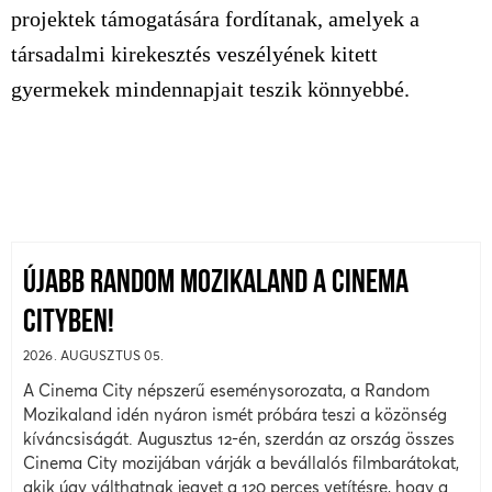
projektek támogatására fordítanak, amelyek a
társadalmi kirekesztés veszélyének kitett
gyermekek mindennapjait teszik könnyebbé.
ÚJABB RANDOM MOZIKALAND A CINEMA
CITYBEN!
2026. AUGUSZTUS 05.
A Cinema City népszerű eseménysorozata, a Random
Mozikaland idén nyáron ismét próbára teszi a közönség
kíváncsiságát. Augusztus 12-én, szerdán az ország összes
Cinema City mozijában várják a bevállalós filmbarátokat,
akik úgy válthatnak jegyet a 120 perces vetítésre, hogy a