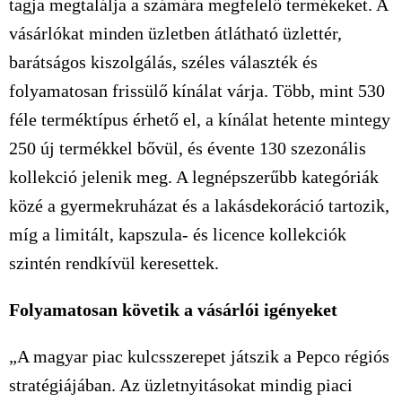
tagja megtalálja a számára megfelelő termékeket. A
vásárlókat minden üzletben átlátható üzlettér,
barátságos kiszolgálás, széles választék és
folyamatosan frissülő kínálat várja. Több, mint 530
féle terméktípus érhető el, a kínálat hetente mintegy
250 új termékkel bővül, és évente 130 szezonális
kollekció jelenik meg. A legnépszerűbb kategóriák
közé a gyermekruházat és a lakásdekoráció tartozik,
míg a limitált, kapszula- és licence kollekciók
szintén rendkívül keresettek.
Folyamatosan követik a vásárlói igényeket
„A magyar piac kulcsszerepet játszik a Pepco régiós
stratégiájában. Az üzletnyitásokat mindig piaci