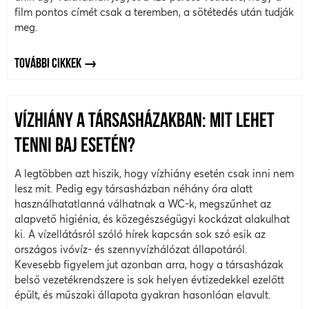
film pontos címét csak a teremben, a sötétedés után tudják
meg.
TOVÁBBI CIKKEK
VÍZHIÁNY A TÁRSASHÁZAKBAN: MIT LEHET
TENNI BAJ ESETÉN?
A legtöbben azt hiszik, hogy vízhiány esetén csak inni nem
lesz mit. Pedig egy társasházban néhány óra alatt
használhatatlanná válhatnak a WC-k, megszűnhet az
alapvető higiénia, és közegészségügyi kockázat alakulhat
ki. A vízellátásról szóló hírek kapcsán sok szó esik az
országos ivóvíz- és szennyvízhálózat állapotáról.
Kevesebb figyelem jut azonban arra, hogy a társasházak
belső vezetékrendszere is sok helyen évtizedekkel ezelőtt
épült, és műszaki állapota gyakran hasonlóan elavult.