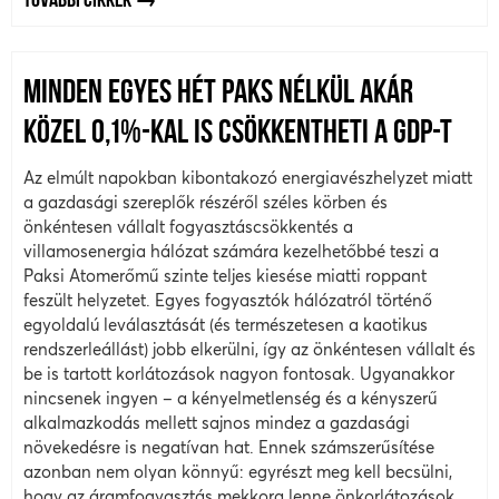
TOVÁBBI CIKKEK
MINDEN EGYES HÉT PAKS NÉLKÜL AKÁR
KÖZEL 0,1%-KAL IS CSÖKKENTHETI A GDP-T
Az elmúlt napokban kibontakozó energiavészhelyzet miatt
a gazdasági szereplők részéről széles körben és
önkéntesen vállalt fogyasztáscsökkentés a
villamosenergia hálózat számára kezelhetőbbé teszi a
Paksi Atomerőmű szinte teljes kiesése miatti roppant
feszült helyzetet. Egyes fogyasztók hálózatról történő
egyoldalú leválasztását (és természetesen a kaotikus
rendszerleállást) jobb elkerülni, így az önkéntesen vállalt és
be is tartott korlátozások nagyon fontosak. Ugyanakkor
nincsenek ingyen – a kényelmetlenség és a kényszerű
alkalmazkodás mellett sajnos mindez a gazdasági
növekedésre is negatívan hat. Ennek számszerűsítése
azonban nem olyan könnyű: egyrészt meg kell becsülni,
hogy az áramfogyasztás mekkora lenne önkorlátozások