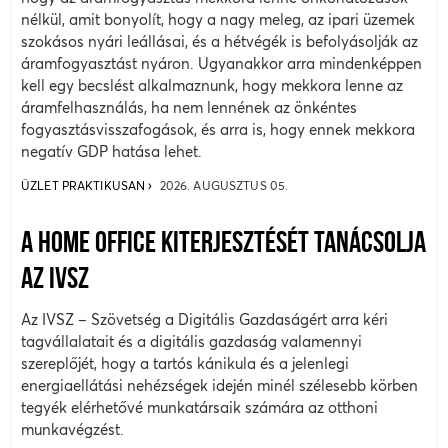
nélkül, amit bonyolít, hogy a nagy meleg, az ipari üzemek
szokásos nyári leállásai, és a hétvégék is befolyásolják az
áramfogyasztást nyáron. Ugyanakkor arra mindenképpen
kell egy becslést alkalmaznunk, hogy mekkora lenne az
áramfelhasználás, ha nem lennének az önkéntes
fogyasztásvisszafogások, és arra is, hogy ennek mekkora
negatív GDP hatása lehet.
ÜZLET PRAKTIKUSAN
2026. AUGUSZTUS 05.
A HOME OFFICE KITERJESZTÉSÉT TANÁCSOLJA
AZ IVSZ
Az IVSZ – Szövetség a Digitális Gazdaságért arra kéri
tagvállalatait és a digitális gazdaság valamennyi
szereplőjét, hogy a tartós kánikula és a jelenlegi
energiaellátási nehézségek idején minél szélesebb körben
tegyék elérhetővé munkatársaik számára az otthoni
munkavégzést.