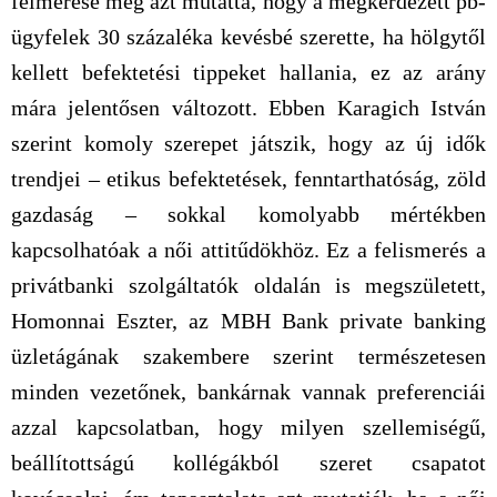
felmérése még azt mutatta, hogy a megkérdezett pb-
ügyfelek 30 százaléka kevésbé szerette, ha hölgytől
kellett befektetési tippeket hallania, ez az arány
mára jelentősen változott. Ebben Karagich István
szerint komoly szerepet játszik, hogy az új idők
trendjei – etikus befektetések, fenntarthatóság, zöld
gazdaság – sokkal komolyabb mértékben
kapcsolhatóak a női attitűdökhöz. Ez a felismerés a
privátbanki szolgáltatók oldalán is megszületett,
Homonnai Eszter, az MBH Bank private banking
üzletágának szakembere szerint természetesen
minden vezetőnek, bankárnak vannak preferenciái
azzal kapcsolatban, hogy milyen szellemiségű,
beállítottságú kollégákból szeret csapatot