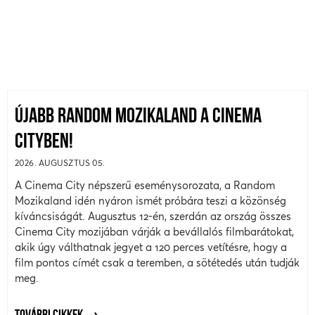
ÚJABB RANDOM MOZIKALAND A CINEMA
CITYBEN!
2026. AUGUSZTUS 05.
A Cinema City népszerű eseménysorozata, a Random
Mozikaland idén nyáron ismét próbára teszi a közönség
kíváncsiságát. Augusztus 12-én, szerdán az ország összes
Cinema City mozijában várják a bevállalós filmbarátokat,
akik úgy válthatnak jegyet a 120 perces vetítésre, hogy a
film pontos címét csak a teremben, a sötétedés után tudják
meg.