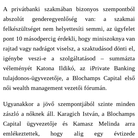
A privátbanki szakmában bizonyos szempontból
abszolút genderegyenlőség van: a szakmai
felkészültséget nem helyettesíti semmi, az ügyfelet
pont 10 másodpercig érdekli, hogy miniszoknya van
rajtad vagy nadrágot viselsz, a szaktudásod dönti el,
igénybe veszi-e a szolgáltatásod – summázta
véleményét Katona Ildikó, az iPrivate Banking
tulajdonos-ügyvezetője, a Blochamps Capital első
női wealth management vezetői fórumán.
Ugyanakkor a jövő szempontjából szinte minden
zászló a nőknek áll. Karagich István, a Blochamps
Capital ügyvezetője és Kamasz Melinda arra
emlékeztettek, hogy alig egy évtizede