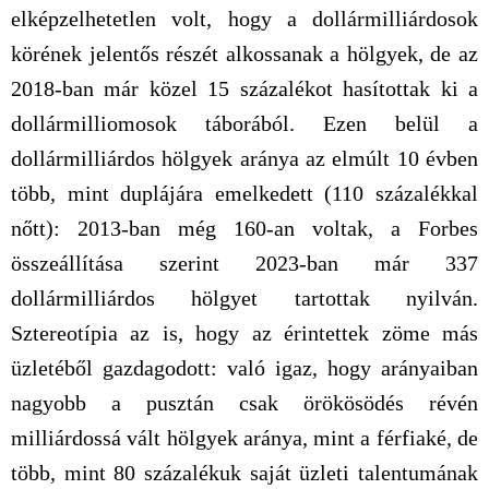
elképzelhetetlen volt, hogy a dollármilliárdosok
körének jelentős részét alkossanak a hölgyek, de az
2018-ban már közel 15 százalékot hasítottak ki a
dollármilliomosok táborából. Ezen belül a
dollármilliárdos hölgyek aránya az elmúlt 10 évben
több, mint duplájára emelkedett (110 százalékkal
nőtt): 2013-ban még 160-an voltak, a Forbes
összeállítása szerint 2023-ban már 337
dollármilliárdos hölgyet tartottak nyilván.
Sztereotípia az is, hogy az érintettek zöme más
üzletéből gazdagodott: való igaz, hogy arányaiban
nagyobb a pusztán csak örökösödés révén
milliárdossá vált hölgyek aránya, mint a férfiaké, de
több, mint 80 százalékuk saját üzleti talentumának