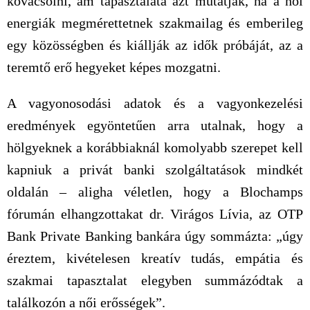
kovácsolni, ám tapasztalata azt mutatják, ha a női
energiák megmérettetnek szakmailag és emberileg
egy közösségben és kiállják az idők próbáját, az a
teremtő erő hegyeket képes mozgatni.
A vagyonosodási adatok és a vagyonkezelési
eredmények egyöntetűen arra utalnak, hogy a
hölgyeknek a korábbiaknál komolyabb szerepet kell
kapniuk a privát banki szolgáltatások mindkét
oldalán – aligha véletlen, hogy a Blochamps
fórumán elhangzottakat dr. Virágos Lívia, az OTP
Bank Private Banking bankára úgy sommázta: „úgy
éreztem, kivételesen kreatív tudás, empátia és
szakmai tapasztalat elegyben summázódtak a
találkozón a női erősségek”.