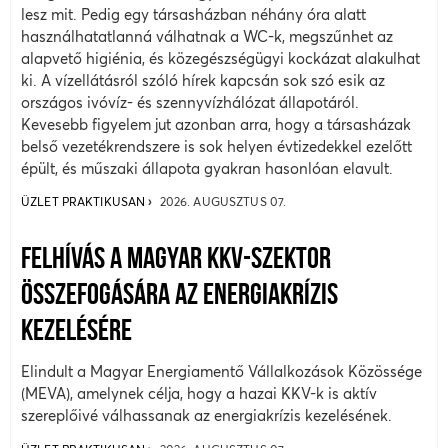
lesz mit. Pedig egy társasházban néhány óra alatt
használhatatlanná válhatnak a WC-k, megszűnhet az
alapvető higiénia, és közegészségügyi kockázat alakulhat
ki. A vízellátásról szóló hírek kapcsán sok szó esik az
országos ivóvíz- és szennyvízhálózat állapotáról.
Kevesebb figyelem jut azonban arra, hogy a társasházak
belső vezetékrendszere is sok helyen évtizedekkel ezelőtt
épült, és műszaki állapota gyakran hasonlóan elavult.
ÜZLET PRAKTIKUSAN
2026. AUGUSZTUS 07.
FELHÍVÁS A MAGYAR KKV-SZEKTOR
ÖSSZEFOGÁSÁRA AZ ENERGIAKRÍZIS
KEZELÉSÉRE
Elindult a Magyar Energiamentő Vállalkozások Közössége
(MEVA), amelynek célja, hogy a hazai KKV-k is aktív
szereplőivé válhassanak az energiakrízis kezelésének.