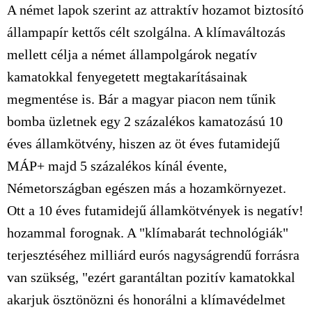
A német lapok szerint az attraktív hozamot biztosító
állampapír kettős célt szolgálna. A klímaváltozás
mellett célja a német állampolgárok negatív
kamatokkal fenyegetett megtakarításainak
megmentése is. Bár a magyar piacon nem tűnik
bomba üzletnek egy 2 százalékos kamatozású 10
éves államkötvény, hiszen az öt éves futamidejű
MÁP+ majd 5 százalékos kínál évente,
Németországban egészen más a hozamkörnyezet.
Ott a 10 éves futamidejű államkötvények is negatív!
hozammal forognak. A "klímabarát technológiák"
terjesztéséhez milliárd eurós nagyságrendű forrásra
van szükség, "ezért garantáltan pozitív kamatokkal
akarjuk ösztönözni és honorálni a klímavédelmet