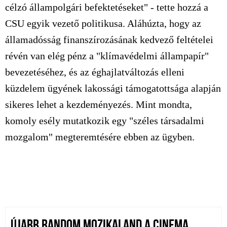
célzó állampolgári befektetéseket" - tette hozzá a
CSU egyik vezető politikusa. Aláhúzta, hogy az
államadósság finanszírozásának kedvező feltételei
révén van elég pénz a "klímavédelmi állampapír"
bevezetéséhez, és az éghajlatváltozás elleni
küzdelem ügyének lakossági támogatottsága alapján
sikeres lehet a kezdeményezés. Mint mondta,
komoly esély mutatkozik egy "széles társadalmi
mozgalom" megteremtésére ebben az ügyben.
ÚJABB RANDOM MOZIKALAND A CINEMA