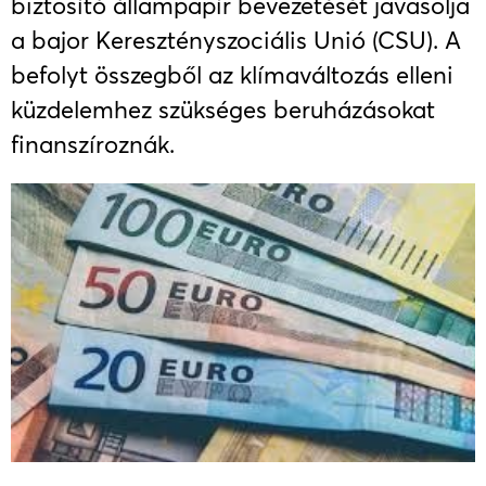
biztosító állampapír bevezetését javasolja
a bajor Keresztényszociális Unió (CSU). A
befolyt összegből az klímaváltozás elleni
küzdelemhez szükséges beruházásokat
finanszíroznák.