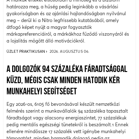
határozza meg, a hűség pedig leginkább a vásárlási
gyakoriságban és az ajánlási hajlandóságban nyilvánul
meg – derül ki a Nitro legfrissebb kutatásából, amely
átfogó képet nyújt a magyar fogyasztók
márkapreferenciáiról, a márkákhoz fűződő viszonyáról és
a lojalitás mögött álló motivációkról.
ÜZLET PRAKTIKUSAN
2026. AUGUSZTUS 06.
A DOLGOZÓK 94 SZÁZALÉKA FÁRADTSÁGGAL
KÜZD, MÉGIS CSAK MINDEN HATODIK KÉR
MUNKAHELYI SEGÍTSÉGET
Egy 2026-os, 6105 fő bevonásával készült nemzetközi
felmérés szerint a munkavállalók 94 százaléka tapasztalt
fáradtságot vagy alacsony energiaszintet, 77 százalékuk
pedig mentális egészségi tünetekről is beszámolt.1 Ennek
ellenére mindössze 17 százalék vett igénybe munkahelyi
támogatást, minden harmadik dolgozó pedig az