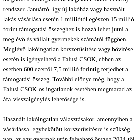
rendszer. Januártól így új lakóház vagy használt
lakás vásárlása esetén 1 milliótól egészen 15 millió
forint támogatási összeghez is hozzá lehet jutni a
meglévő és vállalt gyermekek számától függően.
Meglévő lakóingatlan korszerűsítése vagy bővítése
esetén is igényelhető a Falusi CSOK, ebben az
esetben 600 ezertől 7,5 millió forintig terjedhet a
támogatási összeg. További előnye még, hogy a
Falusi CSOK-os ingatlanok esetében megmarad az
áfa-visszaigénylés lehetősége is.
Használt lakóingatlan választásakor, amennyiben a
vásárlással egybekötött korszerűsítésre is szükség
van, az egy gyermek után felvehető összeg 2024-től