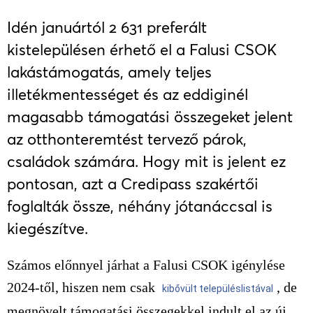
Idén januártól 2 631 preferált
kistelepülésen érhető el a Falusi CSOK
lakástámogatás, amely teljes
illetékmentességet és az eddiginél
magasabb támogatási összegeket jelent
az otthonteremtést tervező párok,
családok számára. Hogy mit is jelent ez
pontosan, azt a Credipass szakértői
foglalták össze, néhány jótanáccsal is
kiegészítve.
Számos előnnyel járhat a Falusi CSOK igénylése
2024-től, hiszen nem csak
, de
kibővült településlistával
megnövelt támogatási összegekkel indult el az új