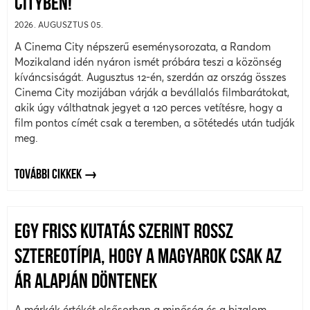
CITYBEN!
2026. AUGUSZTUS 05.
A Cinema City népszerű eseménysorozata, a Random
Mozikaland idén nyáron ismét próbára teszi a közönség
kíváncsiságát. Augusztus 12-én, szerdán az ország összes
Cinema City mozijában várják a bevállalós filmbarátokat,
akik úgy válthatnak jegyet a 120 perces vetítésre, hogy a
film pontos címét csak a teremben, a sötétedés után tudják
meg.
TOVÁBBI CIKKEK
EGY FRISS KUTATÁS SZERINT ROSSZ
SZTEREOTÍPIA, HOGY A MAGYAROK CSAK AZ
ÁR ALAPJÁN DÖNTENEK
A márkák értékét elsősorban a minőség és a bizalom