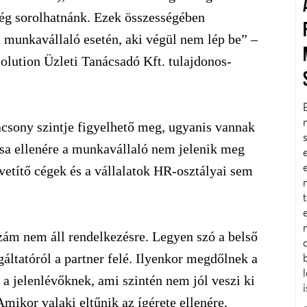
 még sorolhatnánk. Ezek összességében
en munkavállaló esetén, aki végül nem lép be” –
lution Üzleti Tanácsadó Kft. tulajdonos-
acsony szintje figyelhető meg, ugyanis vannak
ása ellenére a munkavállaló nem jelenik meg
etítő cégek és a vállalatok HR-osztályai sem
zám nem áll rendelkezésre. Legyen szó a belső
gáltatóról a partner felé. Ilyenkor megdőlnek a
át a jelenlévőknek, ami szintén nem jól veszi ki
Amikor valaki eltűnik az ígérete ellenére,