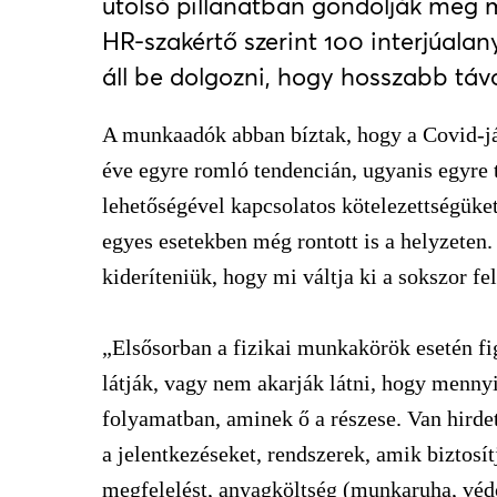
utolsó pillanatban gondolják meg 
HR-szakértő szerint 100 interjúala
áll be dolgozni, hogy hosszabb táv
A munkaadók abban bíztak, hogy a Covid-já
éve egyre romló tendencián, ugyanis egyre 
lehetőségével kapcsolatos kötelezettségüket.
egyes esetekben még rontott is a helyzeten
kideríteniük, hogy mi váltja ki a sokszor f
„Elsősorban a fizikai munkakörök esetén f
látják, vagy nem akarják látni, hogy menny
folyamatban, aminek ő a részese. Van hirde
a jelentkezéseket, rendszerek, amik bizto
megfelelést, anyagköltség (munkaruha, véd