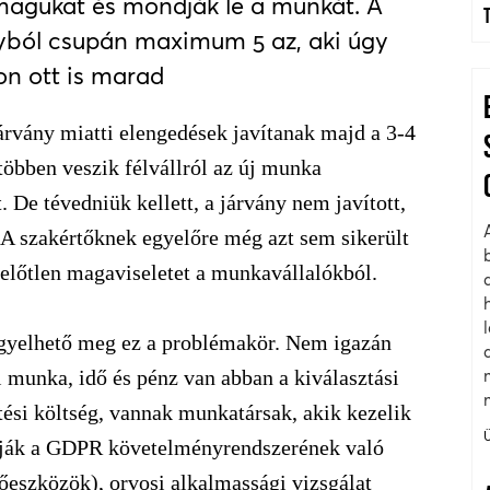
magukat és mondják le a munkát. A
nyból csupán maximum 5 az, aki úgy
on ott is marad
rvány miatti elengedések javítanak majd a 3-4
többen veszik félvállról az új munka
 De tévedniük kellett, a járvány nem javított,
. A szakértőknek egyelőre még azt sem sikerült
elelőtlen magaviseletet a munkavállalókból.
igyelhető meg ez a problémakör. Nem igazán
i munka, idő és pénz van abban a kiválasztási
tési költség, vannak munkatársak, akik kezelik
sítják a GDPR követelményrendszerének való
őeszközök), orvosi alkalmassági vizsgálat