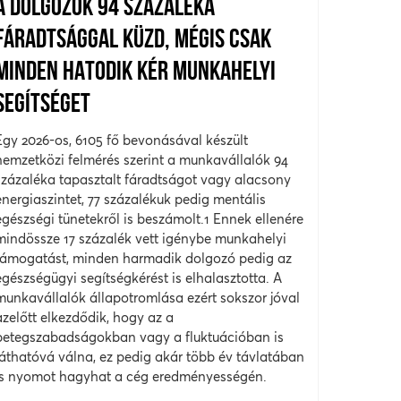
A DOLGOZÓK 94 SZÁZALÉKA
FÁRADTSÁGGAL KÜZD, MÉGIS CSAK
MINDEN HATODIK KÉR MUNKAHELYI
SEGÍTSÉGET
Egy 2026-os, 6105 fő bevonásával készült
nemzetközi felmérés szerint a munkavállalók 94
százaléka tapasztalt fáradtságot vagy alacsony
energiaszintet, 77 százalékuk pedig mentális
egészségi tünetekről is beszámolt.1 Ennek ellenére
mindössze 17 százalék vett igénybe munkahelyi
támogatást, minden harmadik dolgozó pedig az
egészségügyi segítségkérést is elhalasztotta. A
munkavállalók állapotromlása ezért sokszor jóval
azelőtt elkezdődik, hogy az a
betegszabadságokban vagy a fluktuációban is
láthatóvá válna, ez pedig akár több év távlatában
is nyomot hagyhat a cég eredményességén.