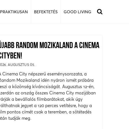
 PRAKTIKUSAN
BEFEKTETÉS
GOOD LIVING
ÚJABB RANDOM MOZIKALAND A CINEMA
CITYBEN!
2026. AUGUSZTUS 05.
A Cinema City népszerű eseménysorozata, a
Random Mozikaland idén nyáron ismét próbára
teszi a közönség kíváncsiságát. Augusztus 12-én,
szerdán az ország összes Cinema City mozijában
várják a bevállalós filmbarátokat, akik úgy
válthatnak jegyet a 120 perces vetítésre, hogy a
film pontos címét csak a teremben, a sötétedés
után tudják meg.