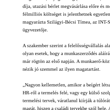
díja, utazási bérlet megvásárlása előre és
félmilliós költséget is jelenthetnek egyetl
magyarázta Szilágyi-Bécsi Tímea, az INT-So
ügyvezetője.
A szakember szerint a felelősségvállalás al
olyan esetek, hogy a munkaszerződés aláír
már rögtön az első napján. A munkaerő-közv
nézik jó szemmel az ilyen magatartást.
„Nagyon kellemetlen, amikor a beígért léts
HR-ről a termelés felé, vagy egy külső szol
termelési tervek, váratlanul kiírják a túlór
magát, hiszen a családi tervekbe szól bele. 