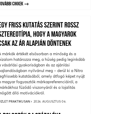
TOVÁBBI CIKKEK
EGY FRISS KUTATÁS SZERINT ROSSZ
SZTEREOTÍPIA, HOGY A MAGYAROK
CSAK AZ ÁR ALAPJÁN DÖNTENEK
A márkák értékét elsősorban a minőség és a
bizalom határozza meg, a hűség pedig leginkább
a vásárlási gyakoriságban és az ajánlási
hajlandóságban nyilvánul meg – derül ki a Nitro
legfrissebb kutatásából, amely átfogó képet nyújt
a magyar fogyasztók márkapreferenciáiról, a
márkákhoz fűződő viszonyáról és a lojalitás
mögött álló motivációkról.
ÜZLET PRAKTIKUSAN
2026. AUGUSZTUS 06.