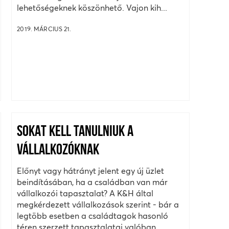
lehetőségeknek köszönhető. Vajon kih...
2019. MÁRCIUS 21.
SOKAT KELL TANULNIUK A
VÁLLALKOZÓKNAK
Előnyt vagy hátrányt jelent egy új üzlet
beindításában, ha a családban van már
vállalkozói tapasztalat? A K&H által
megkérdezett vállalkozások szerint - bár a
legtöbb esetben a családtagok hasonló
téren szerzett tapasztalatai valóban