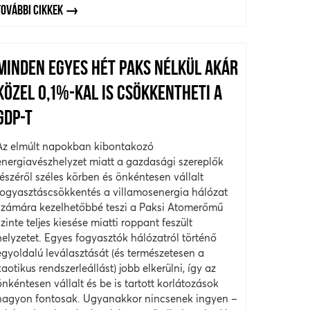
TOVÁBBI CIKKEK
MINDEN EGYES HÉT PAKS NÉLKÜL AKÁR
KÖZEL 0,1%-KAL IS CSÖKKENTHETI A
GDP-T
Az elmúlt napokban kibontakozó
energiavészhelyzet miatt a gazdasági szereplők
részéről széles körben és önkéntesen vállalt
fogyasztáscsökkentés a villamosenergia hálózat
számára kezelhetőbbé teszi a Paksi Atomerőmű
szinte teljes kiesése miatti roppant feszült
helyzetet. Egyes fogyasztók hálózatról történő
egyoldalú leválasztását (és természetesen a
kaotikus rendszerleállást) jobb elkerülni, így az
önkéntesen vállalt és be is tartott korlátozások
nagyon fontosak. Ugyanakkor nincsenek ingyen –