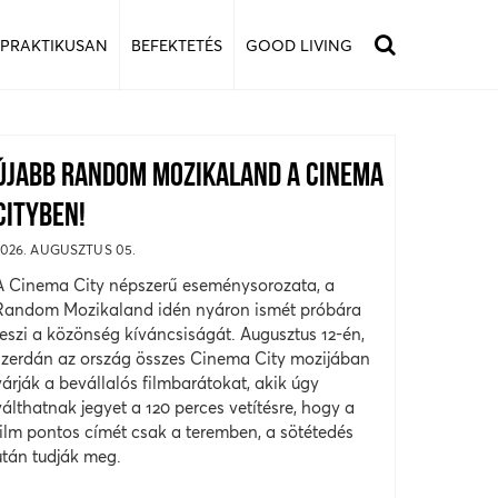
 PRAKTIKUSAN
BEFEKTETÉS
GOOD LIVING
ÚJABB RANDOM MOZIKALAND A CINEMA
CITYBEN!
2026. AUGUSZTUS 05.
A Cinema City népszerű eseménysorozata, a
Random Mozikaland idén nyáron ismét próbára
teszi a közönség kíváncsiságát. Augusztus 12-én,
szerdán az ország összes Cinema City mozijában
várják a bevállalós filmbarátokat, akik úgy
válthatnak jegyet a 120 perces vetítésre, hogy a
film pontos címét csak a teremben, a sötétedés
után tudják meg.