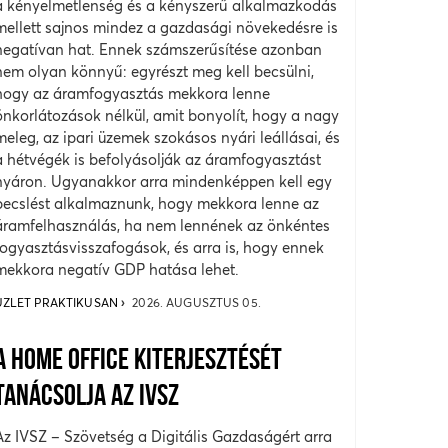
a kényelmetlenség és a kényszerű alkalmazkodás
mellett sajnos mindez a gazdasági növekedésre is
negatívan hat. Ennek számszerűsítése azonban
nem olyan könnyű: egyrészt meg kell becsülni,
hogy az áramfogyasztás mekkora lenne
önkorlátozások nélkül, amit bonyolít, hogy a nagy
meleg, az ipari üzemek szokásos nyári leállásai, és
a hétvégék is befolyásolják az áramfogyasztást
nyáron. Ugyanakkor arra mindenképpen kell egy
becslést alkalmaznunk, hogy mekkora lenne az
áramfelhasználás, ha nem lennének az önkéntes
fogyasztásvisszafogások, és arra is, hogy ennek
mekkora negatív GDP hatása lehet.
ÜZLET PRAKTIKUSAN
2026. AUGUSZTUS 05.
A HOME OFFICE KITERJESZTÉSÉT
TANÁCSOLJA AZ IVSZ
Az IVSZ – Szövetség a Digitális Gazdaságért arra