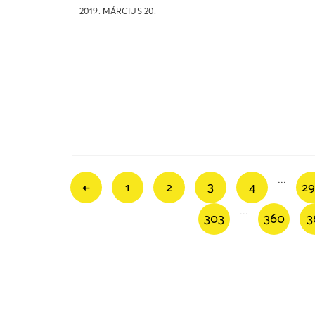
2019. MÁRCIUS 20.
...
←
1
2
3
4
2
...
303
360
3