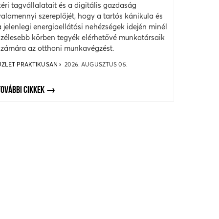
kéri tagvállalatait és a digitális gazdaság
valamennyi szereplőjét, hogy a tartós kánikula és
a jelenlegi energiaellátási nehézségek idején minél
szélesebb körben tegyék elérhetővé munkatársaik
számára az otthoni munkavégzést.
ÜZLET PRAKTIKUSAN
2026. AUGUSZTUS 05.
TOVÁBBI CIKKEK