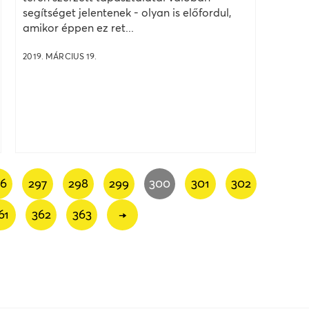
segítséget jelentenek - olyan is előfordul,
amikor éppen ez ret...
2019. MÁRCIUS 19.
96
297
298
299
300
301
302
61
362
363
→