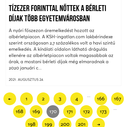
TÍZEZER FORINTTAL NŐTTEK A BÉRLETI
DÍJAK TÖBB EGYETEMVÁROSBAN
A nyári főszezon áremelkedést hozott az
albérletpiacon. A KSH-ingatlan.com lakbérindexe
szerint országosan 2,7 százalékos volt a havi szintű
emelkedés. A kínálati oldalon látható drágulás
ellenére az albérletpiacon voltak magasabbak az
árak, a mostani bérleti díjak még elmaradnak a
2020 januári c...
2021. AUGUSZTUS 24.
...
←
1
2
3
4
166
167
...
168
169
170
171
172
173
198
199
200
201
→