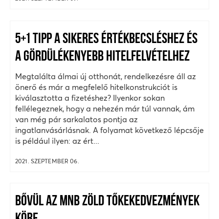
5+1 TIPP A SIKERES ÉRTÉKBECSLÉSHEZ ÉS
A GÖRDÜLÉKENYEBB HITELFELVÉTELHEZ
Megtalálta álmai új otthonát, rendelkezésre áll az
önerő és már a megfelelő hitelkonstrukciót is
kiválasztotta a fizetéshez? Ilyenkor sokan
fellélegeznek, hogy a nehezén már túl vannak, ám
van még pár sarkalatos pontja az
ingatlanvásárlásnak. A folyamat következő lépcsője
is például ilyen: az ért...
2021. SZEPTEMBER 06.
BŐVÜL AZ MNB ZÖLD TŐKEKEDVEZMÉNYEK