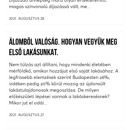
magas színvonalú díjazássá vált, me...
2021. AUGUSZTUS 28.
ÁLOMBŐL VALÓSÁG. HOGYAN VEGYÜK MEG
ELSŐ LAKÁSUNKAT.
Nem túlzás azt állítani, hogy mindenki életében
mérföldkő, amikor hozzájut első saját lakásához. A
legfrissebb elemzések szerint Budapesten 26%,
vidéken pedig 20% körül mozog az újdonsült
lakástulajdonosok megoszlása. De milyen
előkészületi lépései vannak a lakáskeresésnek?
Mikor jut el odái...
2021. AUGUSZTUS 27.