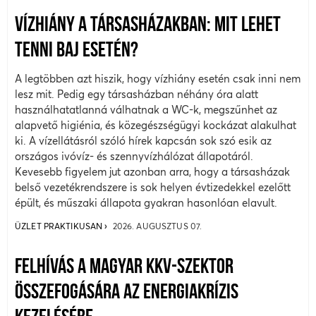
VÍZHIÁNY A TÁRSASHÁZAKBAN: MIT LEHET
TENNI BAJ ESETÉN?
A legtöbben azt hiszik, hogy vízhiány esetén csak inni nem
lesz mit. Pedig egy társasházban néhány óra alatt
használhatatlanná válhatnak a WC-k, megszűnhet az
alapvető higiénia, és közegészségügyi kockázat alakulhat
ki. A vízellátásról szóló hírek kapcsán sok szó esik az
országos ivóvíz- és szennyvízhálózat állapotáról.
Kevesebb figyelem jut azonban arra, hogy a társasházak
belső vezetékrendszere is sok helyen évtizedekkel ezelőtt
épült, és műszaki állapota gyakran hasonlóan elavult.
ÜZLET PRAKTIKUSAN
2026. AUGUSZTUS 07.
FELHÍVÁS A MAGYAR KKV-SZEKTOR
ÖSSZEFOGÁSÁRA AZ ENERGIAKRÍZIS