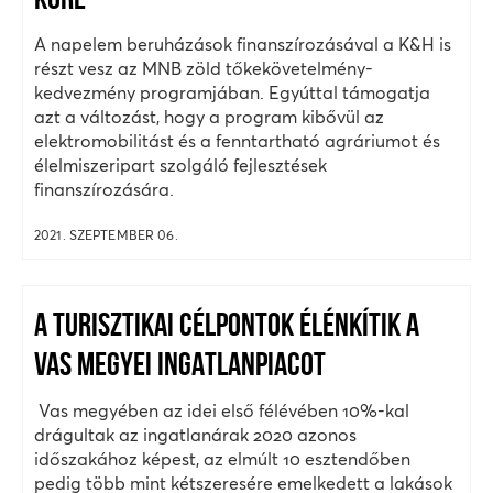
KÖRE
A napelem beruházások finanszírozásával a K&H is
részt vesz az MNB zöld tőkekövetelmény-
kedvezmény programjában. Egyúttal támogatja
azt a változást, hogy a program kibővül az
elektromobilitást és a fenntartható agráriumot és
élelmiszeripart szolgáló fejlesztések
finanszírozására.
2021. SZEPTEMBER 06.
A TURISZTIKAI CÉLPONTOK ÉLÉNKÍTIK A
VAS MEGYEI INGATLANPIACOT
Vas megyében az idei első félévében 10%-kal
drágultak az ingatlanárak 2020 azonos
időszakához képest, az elmúlt 10 esztendőben
pedig több mint kétszeresére emelkedett a lakások