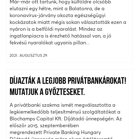
Már-már ott tartunk, hogy külföldre olcsóbb
elutazni egy hétre, mint a Balatonra, de a
koronavírus-járvány okozta egészségügyi
kockázatok miatt mégis sokan választották ezen a
nyáron is a belföldi nyaralást. Mindez az
ingatlanpiacra is érezhető hatással van, a jó
fekvésű nyaralókat ugyanis pillan...
2021. AUGUSZTUS 29.
DÍJAZTÁK A LEGJOBB PRIVÁTBANKÁROKAT!
MUTATJUK A GYŐZTESEKET.
A privátbanki szakma ismét megválasztotta a
legkiemelkedőbb teljesítményű szolgáltatókat a
Blochamps Capital Kft. Díjátadó ünnepségén. Az
először 2015. szeptemberében
megrendezett Private Banking Hungary
Díjátadó ünnepség mára olyan értékteremtő,